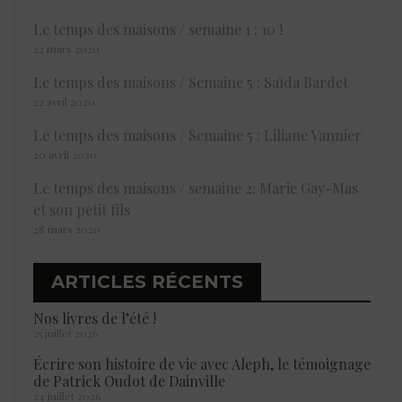
Le temps des maisons / semaine 1 : 10 !
22 mars 2020
Le temps des maisons / Semaine 5 : Saïda Bardet
22 avril 2020
Le temps des maisons / Semaine 5 : Liliane Vannier
20 avril 2020
Le temps des maisons / semaine 2: Marie Gay-Mas
et son petit fils
28 mars 2020
ARTICLES RÉCENTS
Nos livres de l’été !
25 juillet 2026
Écrire son histoire de vie avec Aleph, le témoignage
de Patrick Oudot de Dainville
24 juillet 2026