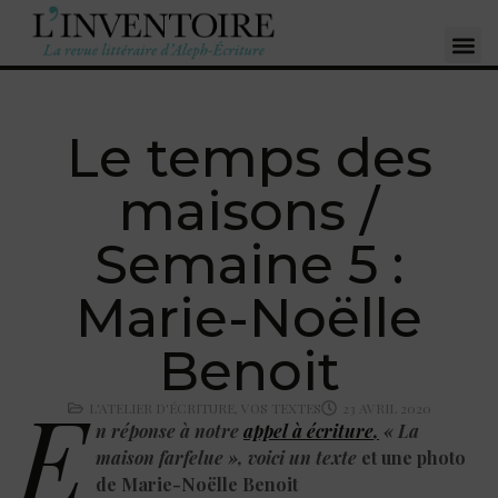
Le temps des
maisons /
Semaine 5 :
Marie-Noëlle
Benoit
E
L'ATELIER D'ÉCRITURE
,
VOS TEXTES
23 AVRIL 2020
n
réponse à notre
appel à écriture
,
« La
maison farfelue », voici un texte
et une photo
de Marie-Noëlle Benoit