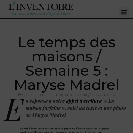
Le temps des
maisons /
Semaine 5 :
Maryse Madrel
E
L'ATELIER D'ÉCRITURE
,
VOS TEXTES
21 AVRIL 2020
n réponse à notre
appel à écriture
,
« La
maison farfelue », voici un texte et une photo
de Maryse Madrel