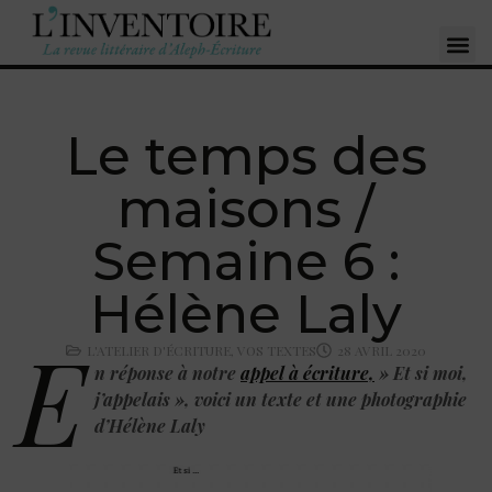
Le temps des
maisons /
Semaine 6 :
Hélène Laly
E
L'ATELIER D'ÉCRITURE
,
VOS TEXTES
28 AVRIL 2020
n réponse à notre
appel à écriture,
» Et si moi,
j’appelais », voici un texte et une photographie
d’Hélène Laly