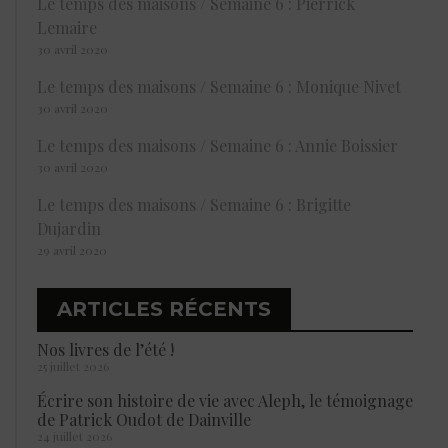
Le temps des maisons / Semaine 6 : Pierrick
Lemaire
30 avril 2020
Le temps des maisons / Semaine 6 : Monique Nivet
30 avril 2020
Le temps des maisons / Semaine 6 : Annie Boissier
30 avril 2020
Le temps des maisons / Semaine 6 : Brigitte
Dujardin
29 avril 2020
ARTICLES RÉCENTS
Nos livres de l’été !
25 juillet 2026
Écrire son histoire de vie avec Aleph, le témoignage
de Patrick Oudot de Dainville
24 juillet 2026