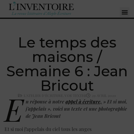
Le temps des
maisons /
Semaine 6 : Jean
Bricout
E
L'ATELIER D'ÉCRITURE
,
VOS TEXTES
29 AVRIL 2020
n réponse à notre
appel à écriture,
» Et si moi,
j’appelais », voici un texte et une photographie
de Jean Bricout
Et si moi j’appelais du ciel tous les anges