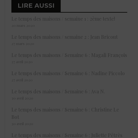
LIRE AUSSI
Le temps des maisons / semaine 1 : 2ème texte!
20 mars 2020
Le temps des maisons / semaine 2 : Jean Bricout
27 mars 2020
Le temps des maisons / Semaine 6 : Magali François
27 avril 2020
Le temps des maisons / Semaine 6 : Nadine Piccolo
27 avril 2020
Le temps des maisons / Semaine 6 : Ava N.
30 avril 2020
Le temps des maisons / Semaine 6 : Christine Le
Bot
30 avril 2020
Le temps des maisons / Semaine 6 : Juliette Pêtrès