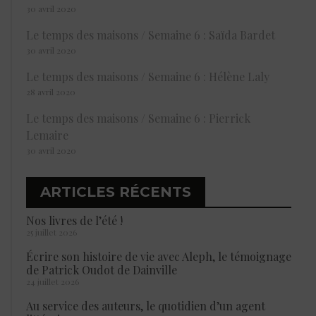
30 avril 2020
Le temps des maisons / Semaine 6 : Saïda Bardet
30 avril 2020
Le temps des maisons / Semaine 6 : Hélène Laly
28 avril 2020
Le temps des maisons / Semaine 6 : Pierrick
Lemaire
30 avril 2020
ARTICLES RÉCENTS
Nos livres de l’été !
25 juillet 2026
Écrire son histoire de vie avec Aleph, le témoignage
de Patrick Oudot de Dainville
24 juillet 2026
Au service des auteurs, le quotidien d’un agent