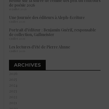
Retour sur la soirée de remise des prix du concours
de poésie 2026
16 juillet 2026
Une Journée des éditeurs à Aleph-Ecriture
5 juillet 2026
Portrait d’éditeur : Benjamin Guérif, responsable
de collection, Gallmeister
5 juillet 2026
Les lectures d’été de Pierre Ahnne
1 juillet 2026
ARCHIVES
2026
2025
2024
2023
2022
2021
2020