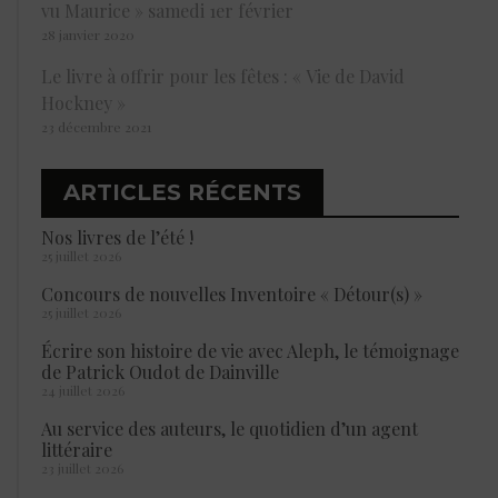
vu Maurice » samedi 1er février
28 janvier 2020
Le livre à offrir pour les fêtes : « Vie de David
Hockney »
23 décembre 2021
ARTICLES RÉCENTS
Nos livres de l’été !
25 juillet 2026
Concours de nouvelles Inventoire « Détour(s) »
25 juillet 2026
Écrire son histoire de vie avec Aleph, le témoignage
de Patrick Oudot de Dainville
24 juillet 2026
Au service des auteurs, le quotidien d’un agent
littéraire
23 juillet 2026