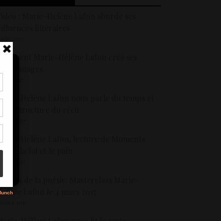
idéo : Marie-Hélène Lafon aborde ses
nfluences littéraires
 juin 2017
omment Marie-Hélène Lafon créé ses
personnages
 juin 2017
tir
arie-Hélène Lafon nous parle du temps et
nt
e la structure du récit
son
9 mai 2017
arie-Hélène Lafon, lecture de Moments
s
’été : la foi et le pain
2 mai 2017
aison de la poésie: Masterclass Marie-
élène Lafon le 4 mars 2017
 mars 2017
arie-Hélène Lafon nous lit le texte