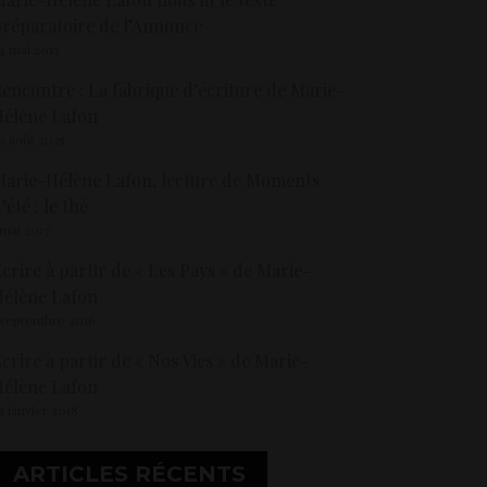
réparatoire de l’Annonce
4 mai 2017
encontre : La fabrique d’écriture de Marie-
élène Lafon
9 août 2025
arie-Hélène Lafon, lecture de Moments
’été : le thé
 mai 2017
crire à partir de « Les Pays » de Marie-
élène Lafon
 septembre 2016
crire à partir de « Nos Vies » de Marie-
élène Lafon
2 janvier 2018
ARTICLES RÉCENTS