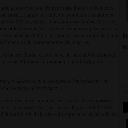
ématique nouvelle pour l’auteur mais fidèle à elle-même,
la narratrice, Jeanne présente de troublantes similitudes
age de l’Allier,
montée
à Paris pour ses études, elle y est
immeuble née dans le Cantal qui évoque son pays natal. La
sente ainsi que l’enfance, l’amour, la séparation, la perte
 les éléments qui composent une vie, nos vies.
verbaliser l’indicible, à trouver le juste mot continue de
ême pas mal d’humour, notamment quand il s’agit de
irait pas. Ils abondent. Ils échappent à l’entendement ; ni
 ni les contenir, ni les résumer.
»
 vies
entre en résonnance avec
Une vie
de Maupassant,
eur-spectateur n’est pas absent du possessif du titre :
cédait dans la file de la caisse du supermarché, ou celle de