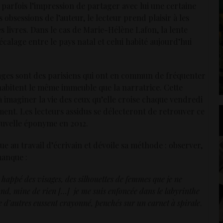
 parfois l’impression de partager avec lui une certaine
s obsessions de l’auteur, le lecteur prend plaisir à les
es livres. Dans le cas de Marie-Hélène Lafon, la lente
calage entre le pays natal et celui habité aujourd’hui
ages sont des parisiens qui ont en commun de fréquenter
habitent le même immeuble que la narratrice. Cette
à imaginer la vie des ceux qu’elle croise chaque vendredi
ement. Les lecteurs assidus se délecteront de retrouver ce
ouvelle éponyme en 2012.
 au travail d’écrivain et dévoile sa méthode : observer,
manque :
 happé des visages, des silhouettes de femmes que je ne
fond, mine de rien […] je me suis enfoncée dans le labyrinthe
e d’autres eussent crayonné, penchés sur un carnet à spirale
.