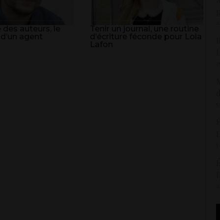
p
2
 des auteurs, le
Tenir un journal, une routine
 d’un agent
d’écriture féconde pour Lola
R
Lafon
H
2
M
d
5
É
H
5
É
H
2