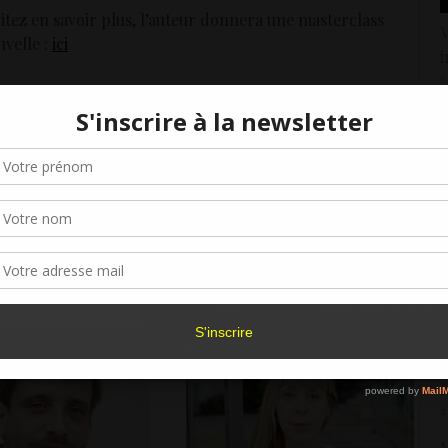
tez en savoir plus, l’auteur donnera une masterclass
V
uvelle :
ici
i
6
C
Gérer le consentement aux cookies
2
r offrir les meilleures expériences, nous utilisons des technologies telles que les
kies pour stocker et/ou accéder aux informations des appareils. Le fait de consen
M
PARTAGER
es technologies nous permettra de traiter des données telles que le comporteme
d
navigation ou les ID uniques sur ce site. Le fait de ne pas consentir ou de retirer 
1
sentement peut avoir un effet négatif sur certaines caractéristiques et fonctions.
M
Accepter
Refuser
Voir les préférence
d
1
Politique de cookies
M
H
2
M