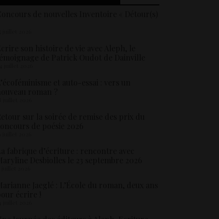
oncours de nouvelles Inventoire « Détour(s)
5 juillet 2026
crire son histoire de vie avec Aleph, le
émoignage de Patrick Oudot de Dainville
4 juillet 2026
’écoféminisme et auto-essai : vers un
nouveau roman ?
8 juillet 2026
etour sur la soirée de remise des prix du
oncours de poésie 2026
6 juillet 2026
a fabrique d’écriture : rencontre avec
aryline Desbiolles le 23 septembre 2026
5 juillet 2026
arianne Jaeglé : L’École du roman, deux ans
our écrire !
4 juillet 2026