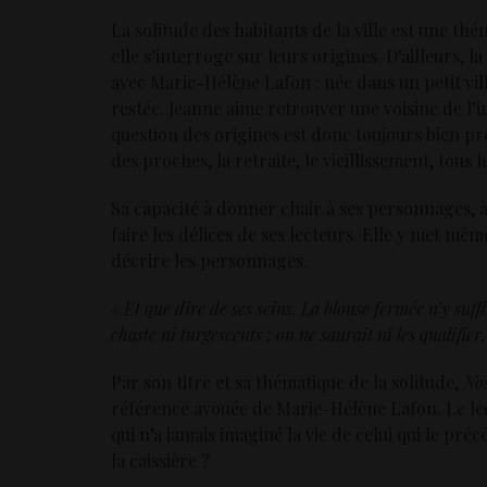
La solitude des habitants de la ville est une th
elle s’interroge sur leurs origines. D’ailleurs, 
avec Marie-Hélène Lafon : née dans un petit vill
restée. Jeanne aime retrouver une voisine de l’
question des origines est donc toujours bien pré
des proches, la retraite, le vieillissement, tous
Sa capacité à donner chair à ses personnages, à 
faire les délices de ses lecteurs. Elle y met m
décrire les personnages.
«
Et que dire de ses seins. La blouse fermée n’y suff
chaste ni turgescents ; on ne saurait ni les qualifier,
Par son titre et sa thématique de la solitude,
Nos
référence avouée de Marie-Hélène Lafon. Le lect
qui n’a jamais imaginé la vie de celui qui le pré
la caissière ?