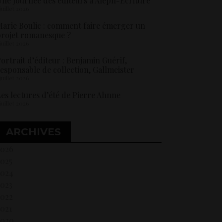
ne Journée des éditeurs à Aleph-Ecriture
 juillet 2026
arie Boulic : comment faire émerger un
rojet romanesque ?
 juillet 2026
ortrait d’éditeur : Benjamin Guérif,
esponsable de collection, Gallmeister
 juillet 2026
es lectures d’été de Pierre Ahnne
 juillet 2026
ARCHIVES
2026
2025
2024
2023
2022
021
2020