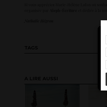
Si vous appréciez Marie-Hélène Lafon ou souhai
organisée par
Aleph-Écriture
et dédiée à la no
Nathalie Hégron
Pou
coo
TAGS
à c
de 
con
A LIRE AUSSI