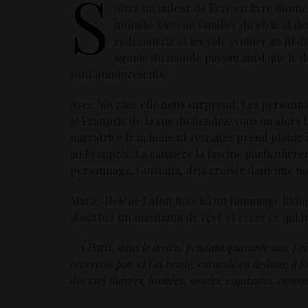
S
uivre un auteur de livre en livre donne
intimité. Devenu familier du style et de
redécouvrir et les voir évoluer au fil d
agonie du monde paysan ainsi que le dé
sont omniprésents.
Avec
Nos vies,
elle nous surprend. Les personn
le Franprix de la rue du Rendez-vous ou alors 
narratrice fraichement retraitée prend plaisir 
au Franprix. La caissière la fascine particulièr
personnage, Gordana, déjà croisée dans une n
Marie-Hélène Lafon livre ici un hommage ludique
absorber un maximum de réel et créer ce qui 
«
Á Paris, dans le métro, pendant quarante ans, j’ai
reverrais pas, et j’ai brodé, caracolé en dedans, à 
des vies flairées, humées, nouées, esquissées, comm
»