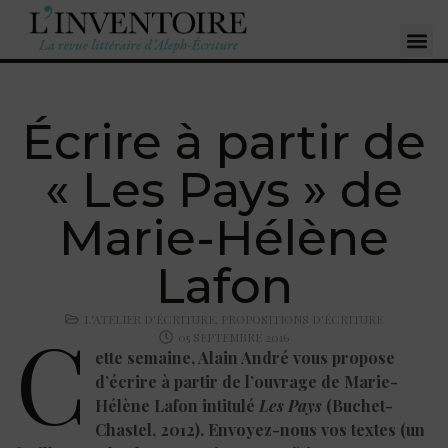
Écrire à partir de
« Les Pays » de
Marie-Hélène
Lafon
L'ATELIER D'ÉCRITURE
,
PROPOSITIONS D'ÉCRITURE
C
05 SEPTEMBRE 2016
ette semaine, Alain André vous propose
d’écrire à partir de l’ouvrage de Marie-
Hélène Lafon intitulé
Les Pays
(Buchet-
Chastel, 2012). Envoyez-nous vos textes (un