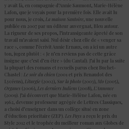
y avait là, en compagnie d’Annie Saumont, Marie-Hélène
Lafon, que je voyais pour la première fois. Elle avait lu
pour nous, je crois,
La maison Santoire
, une nouvelle
publiée en 2007 par un éditeur auvergnat, Bleu autour.
La rigueur de ses propos, l’intransigeante âpreté de son
travail m’avaient saisi. Nul désir chez elle de « venger sa
race », comme l’écrivit Annie Ernaux, on a ici un autre
ton, jugez plutôt : « Je n’en reviens pas de cette grâce
insigne que c’est d’en être » (du Cantal). J’ai lu par la suite
la plupart des romans et recueils parus chez Buchet-
Chastel :
Le soir du chien
(2001 et prix Renaudot des
Lycéens),
Liturgie
(2002),
Sur la photo
(2003),
Mo
(2005),
Organes
(2006),
Les derniers Indiens
(2008),
L’Annonce
(2009). J’ai découvert que Marie-Hélène Lafon, née en
1962, devenue professeur agrégée de Lettres Classiques,
a choisi d’enseigner dans un collège situé en zone
d’éduction prioritaire (ZEP).
Les Pays
a reçu le prix du
Style 2012 et le trophée du meilleur roman aux Globes de