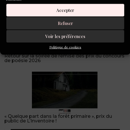
Concours de nouvelles Inventoire « Détour(s) »
Accepter
Refuser
Voir les préférences
Politique de cookies
Retour sur la soirée de remise des prix du concours
de poésie 2026
« Quelque part dans la forêt primaire », prix du
public de L’Inventoire !