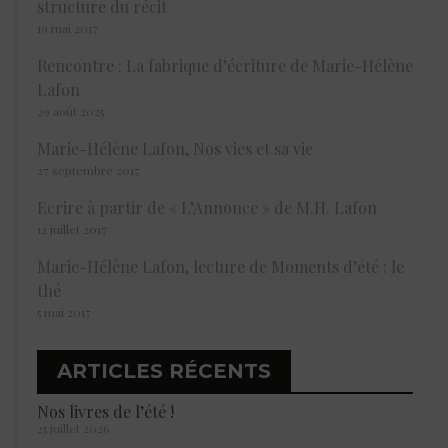
structure du récit
19 mai 2017
Rencontre : La fabrique d’écriture de Marie-Hélène
Lafon
29 août 2025
Marie-Hélène Lafon, Nos vies et sa vie
27 septembre 2017
Ecrire à partir de « L’Annonce » de M.H. Lafon
12 juillet 2017
Marie-Hélène Lafon, lecture de Moments d’été : le
thé
5 mai 2017
ARTICLES RÉCENTS
Nos livres de l’été !
25 juillet 2026