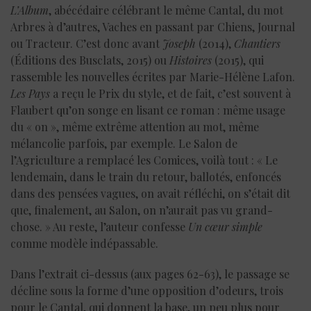
L’Album
, abécédaire célébrant le même Cantal, du mot
Arbres à d’autres, Vaches en passant par Chiens, Journal
ou Tracteur. C’est donc avant
Joseph
(2014),
Chantiers
(Éditions des Busclats, 2015) ou
Histoires
(2015), qui
rassemble les nouvelles écrites par Marie-Hélène Lafon.
Les Pays
a reçu le Prix du style, et de fait, c’est souvent à
Flaubert qu’on songe en lisant ce roman : même usage
du « on », même extrême attention au mot, même
mélancolie parfois, par exemple. Le Salon de
l’Agriculture a remplacé les Comices, voilà tout : « Le
lendemain, dans le train du retour, ballotés, enfoncés
dans des pensées vagues, on avait réfléchi, on s’était dit
que, finalement, au Salon, on n’aurait pas vu grand-
chose. » Au reste, l’auteur confesse
Un cœur simple
comme modèle indépassable.
Dans l’extrait ci-dessus (aux pages 62-63), le passage se
décline sous la forme d’une opposition d’odeurs, trois
pour le Cantal, qui donnent la base, un peu plus pour