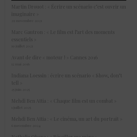
Martin Drouot : « Écrire un scénario c’est ouvrir un
imaginaire »
29 novembre 2021
Marc Gautron : « Le film est l’art des moments
essentiels »
19 juillet 2021
Avant de dire « moteur ! » Cannes 2016
12 mai 2016
Indiana Loessin : écrire un scénario « Show, don’t
tell »
25 juin 2025
Mehdi Ben Attia : « Chaque film est un combat »
1 juillet 2025
Mehdi Ben Attia : « Le cinéma, un art du portrait »
6 novembre 2024
Nathalie Ohana : « Réveiller ma mère »