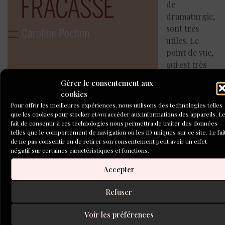
de
dramaturgie,
sont très
utiles. Le
point de vue,
qui est très
présent et
Gérer le consentement aux
revendiqué
cookies
chez
Pour offrir les meilleures expériences, nous utilisons des technologies telles
Faulkner (qui
que les cookies pour stocker et/ou accéder aux informations des appareils. L
fait de consentir à ces technologies nous permettra de traiter des données
a été scénariste à Hollywood), est très important dans le
telles que le comportement de navigation ou les ID uniques sur ce site. Le fai
cinéma (fiction et documentaire), mais en roman, j’ai
de ne pas consentir ou de retirer son consentement peut avoir un effet
parfois l’impression que c’est moins assumé, moins pensé
négatif sur certaines caractéristiques et fonctions.
qu’en fiction. Donc, je travaille un roman comme si
Accepter
j’écrivais un scénario.
Refuser
Structure, évolution du personnage,
dénouement. J’aime bien qu’un roman ait ces
Voir les préférences
différents éléments constitutifs.