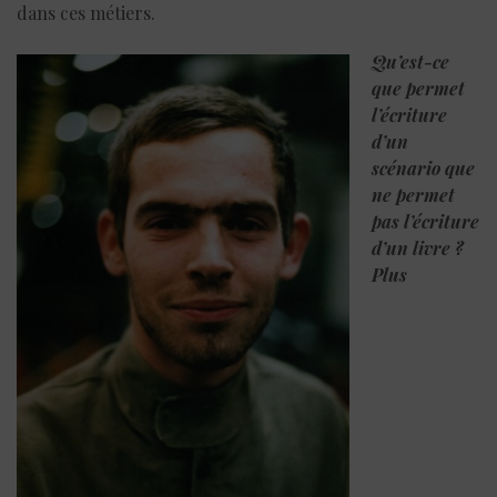
dans ces métiers.
Qu
’est-ce
que permet
l’écriture
d’
un
sc
é
nario
que
ne permet
pas l’écriture
d’un livre ?
Plus