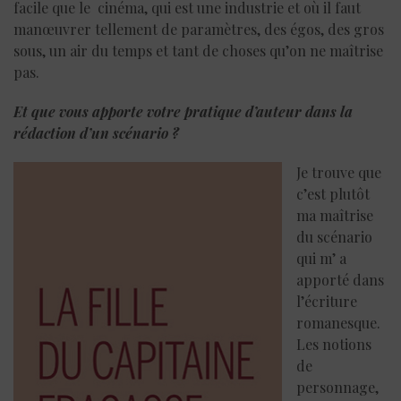
facile que le cinéma, qui est une industrie et où il faut
manœuvrer tellement de paramètres, des égos, des gros
sous, un air du temps et tant de choses qu’on ne maîtrise
pas.
Et que vous apporte votre pratique d’auteur dans la
rédaction d’
un sc
é
nario
?
Je trouve que
c’est plutôt
ma maîtrise
du scénario
qui m’ a
apporté dans
l’écriture
romanesque.
Les notions
de
personnage,