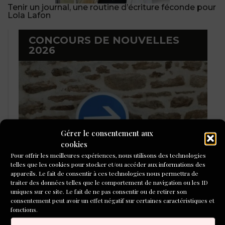
Tenir un journal, une routine d’écriture féconde pour
Lola Lafon
CONCOURS DE NOUVELLES
2026
Gérer le consentement aux
cookies
Pour offrir les meilleures expériences, nous utilisons des technologies
telles que les cookies pour stocker et/ou accéder aux informations des
appareils. Le fait de consentir à ces technologies nous permettra de
traiter des données telles que le comportement de navigation ou les ID
LAURÉATS DU CONCOURS DE
uniques sur ce site. Le fait de ne pas consentir ou de retirer son
consentement peut avoir un effet négatif sur certaines caractéristiques et
POÉSIE 2026
fonctions.