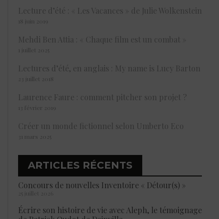
Lecture d’été : « Les Vacances » de Julie Wolkenstein
18 juin 2019
Mehdi Ben Attia : « Chaque film est un combat »
1 juillet 2025
Lectures d’été, en anglais : My name is Lucy Barton
23 juillet 2018
Laurence Faure : comment pitcher son projet ?
13 février 2019
Créer un monde fictionnel selon Umberto Eco
31 mars 2025
ARTICLES RÉCENTS
Concours de nouvelles Inventoire « Détour(s) »
25 juillet 2026
Écrire son histoire de vie avec Aleph, le témoignage