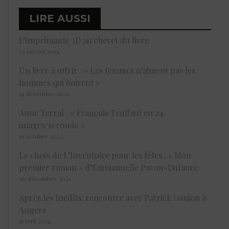
LIRE AUSSI
L’imprimante 3D au chevet du livre
23 janvier 2014
Un livre à offrir : « Les femmes n’aiment pas les
hommes qui boivent »
14 décembre 2021
Anne Terral : « François Truffaut en 24
images/seconde »
19 octobre 2022
Le choix de L’Inventoire pour les fêtes : « Mon
premier roman » d’Emmanuelle Pavon-Dufaure
20 décembre 2021
Après les Inédits: rencontre avec Patrick Goujon à
Angers
15 avril 2014