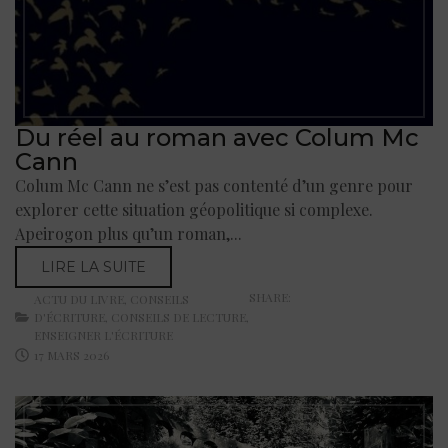
Du réel au roman avec Colum Mc
Cann
Colum Mc Cann ne s’est pas contenté d’un genre pour
explorer cette situation géopolitique si complexe.
Apeirogon plus qu’un roman,...
LIRE LA SUITE
SHARE:
ACTU DU LIVRE
,
CONSEILS
D'ÉCRITURE
,
CONSEILS DE LECTURE
,
ENSEIGNER L'ÉCRITURE
17 MARS 2026