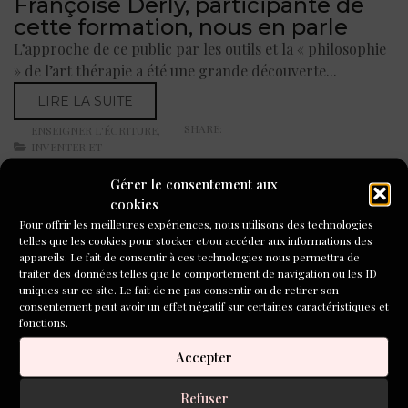
Françoise Derly, participante de
cette formation, nous en parle
L’approche de ce public par les outils et la « philosophie
» de l’art thérapie a été une grande découverte...
LIRE LA SUITE
SHARE:
ENSEIGNER L'ÉCRITURE
,
INVENTER ET
ACCOMPAGNER
Gérer le consentement aux
24 MARS 2026
cookies
Pour offrir les meilleures expériences, nous utilisons des technologies
telles que les cookies pour stocker et/ou accéder aux informations des
appareils. Le fait de consentir à ces technologies nous permettra de
traiter des données telles que le comportement de navigation ou les ID
uniques sur ce site. Le fait de ne pas consentir ou de retirer son
consentement peut avoir un effet négatif sur certaines caractéristiques et
fonctions.
Accepter
Refuser