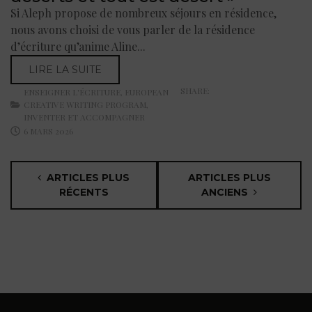
Si Aleph propose de nombreux séjours en résidence,
nous avons choisi de vous parler de la résidence
d’écriture qu’anime Aline...
LIRE LA SUITE
SHARE:
ENSEIGNER L'ÉCRITURE
,
EUROPEAN
CREATIVE WRITING PROGRAM
,
INVENTER ET ACCOMPAGNER
6 MARS 2026
ARTICLES PLUS
ARTICLES PLUS
RÉCENTS
ANCIENS