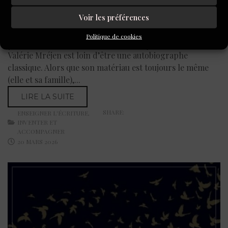
Ecrire dans le sillage de Valérie
Voir les préférences
Mréjen, un stage par email (à
Politique de cookies
partir du 23 mars 2026)
Valérie Mréjen est loin d’être une autobiographe
classique. Alors que son matériau est toujours le même
(elle et sa famille),...
LIRE LA SUITE
SHARE:
ENSEIGNER L'ÉCRITURE
,
INVENTER ET
ACCOMPAGNER
20 MARS 2026