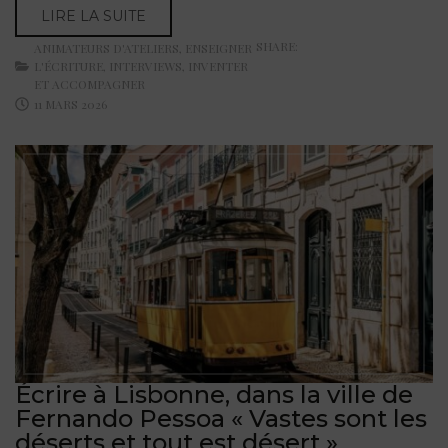
LIRE LA SUITE
SHARE:
ANIMATEURS D'ATELIERS
,
ENSEIGNER
L'ÉCRITURE
,
INTERVIEWS
,
INVENTER
ET ACCOMPAGNER
11 MARS 2026
Écrire à Lisbonne, dans la ville de
Fernando Pessoa « Vastes sont les
déserts et tout est désert »