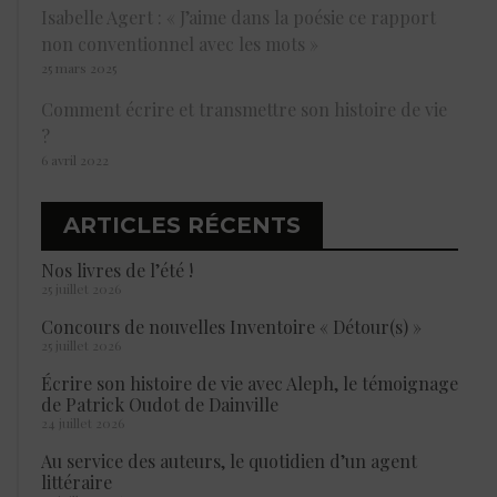
Isabelle Agert : « J’aime dans la poésie ce rapport
non conventionnel avec les mots »
25 mars 2025
Comment écrire et transmettre son histoire de vie
?
6 avril 2022
ARTICLES RÉCENTS
Nos livres de l’été !
25 juillet 2026
Concours de nouvelles Inventoire « Détour(s) »
25 juillet 2026
Écrire son histoire de vie avec Aleph, le témoignage
de Patrick Oudot de Dainville
24 juillet 2026
Au service des auteurs, le quotidien d’un agent
littéraire