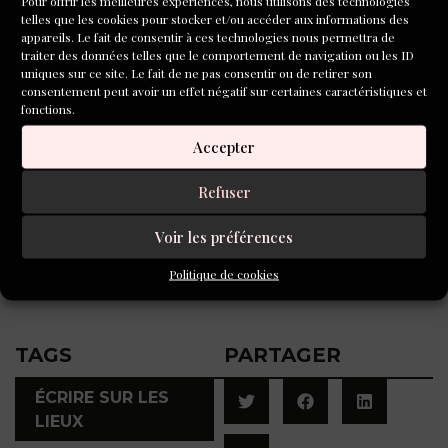
Pour offrir les meilleures expériences, nous utilisons des technologies
Isabelle Pleskoff
a longtemps travaillé
telles que les cookies pour stocker et/ou accéder aux informations des
au Musée d’art et d’histoire du
appareils. Le fait de consentir à ces technologies nous permettra de
Judaïsme, à la médiathèque dont elle
traiter des données telles que le comportement de navigation ou les ID
uniques sur ce site. Le fait de ne pas consentir ou de retirer son
était responsable, animant des entretiens
consentement peut avoir un effet négatif sur certaines caractéristiques et
publics, des ateliers d’écriture et des
fonctions.
visites guidées dans l’exposition
Accepter
permanente.
Refuser
Aujourd’hui, elle vit à Barcelone, où, à côté des ateliers
d’écriture, elle donne des conférences sur des écrivains
Voir les préférences
français et écrit des biographies.
Politique de cookies
TAGS
PARTAGER
ÉCRIRE SUR LES
LIEUX