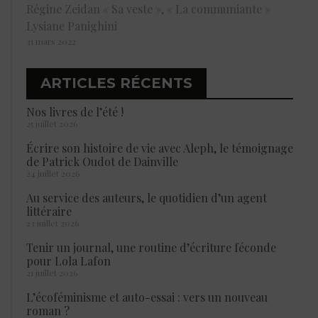
Régine Zeidan « Sa veste », « La communiante »
Lysiane Panighini
31 mars 2022
ARTICLES RÉCENTS
Nos livres de l’été !
25 juillet 2026
Écrire son histoire de vie avec Aleph, le témoignage
de Patrick Oudot de Dainville
24 juillet 2026
Au service des auteurs, le quotidien d’un agent
littéraire
23 juillet 2026
Tenir un journal, une routine d’écriture féconde
pour Lola Lafon
21 juillet 2026
L’écoféminisme et auto-essai : vers un nouveau
roman ?