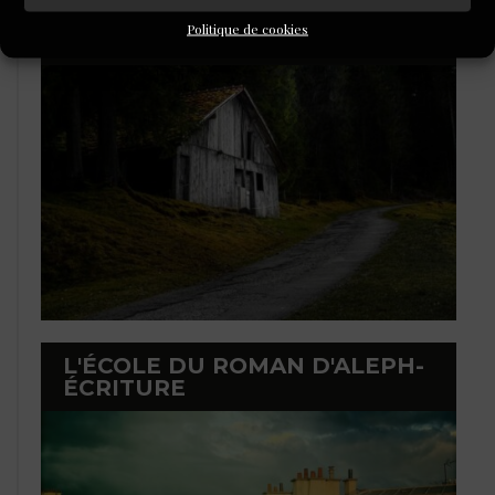
LAURÉATS DU CONCOURS DE
Politique de cookies
POÉSIE 2026
L'ÉCOLE DU ROMAN D'ALEPH-
ÉCRITURE