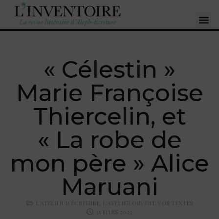
« Célestin »
Marie Françoise
Thiercelin, et
« La robe de
mon père » Alice
Maruani
L'ATELIER D'ÉCRITURE
,
L'ATELIER OUVERT
,
VOS TEXTES
31 MARS 2022