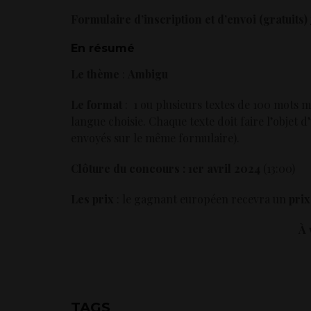
Formulaire d’inscription et d’envoi (gratuits)
En résumé
Le thème
:
Ambigu
Le format
: 1 ou plusieurs textes de 100 mots 
langue choisie. Chaque texte doit faire l’objet 
envoyés sur le même formulaire).
Clôture du concours : 1er avril 2024
(13:00)
Les prix
: le gagnant européen recevra un
pri
À 
TAGS