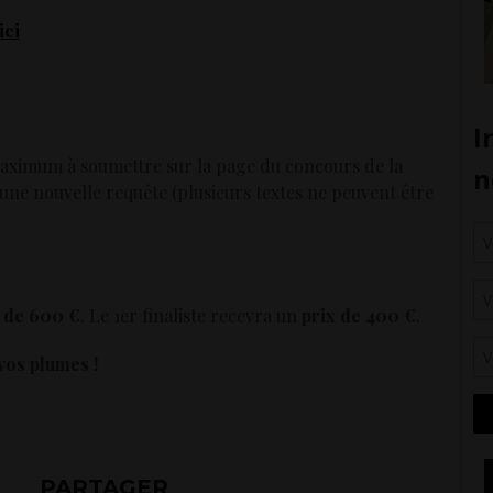
ici
maximum à soumettre sur la page du concours de la
d’une nouvelle requête (plusieurs textes ne peuvent être
x de 600 €
. Le 1er finaliste recevra un
prix de 400 €
.
vos plumes !
PARTAGER