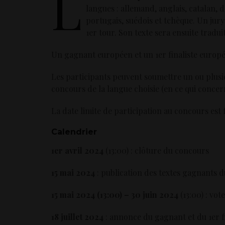
L
langues : allemand, anglais, catalan, d
portugais, suédois et tchèque. Un jur
1er tour. Son texte sera ensuite tradui
Un gagnant européen et un 1er finaliste europé
Les participants peuvent soumettre un ou plusi
concours de la langue choisie (en ce qui concern
La date limite de participation au concours est 
Calendrier
1er avril 2024
(13:00) : clôture du concours
15 mai 2024
: publication des textes gagnants d
15 mai 2024 (13:00) – 30 juin 2024
(13:00) : vot
18 juillet 2024
: annonce du gagnant et du 1er fi