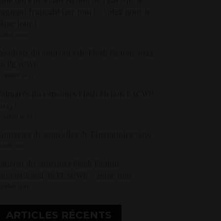
agnant français! (1er tour) – Votez pour le
ème tour !
2 mai 2023
ésultats du concours de Flash Fiction 2022
de l’EACWP
0 juillet 2022
almarès du concours Flash Fiction EACWP
023 !
0 juillet 2023
oncours de nouvelles de l’Inventoire 2019
3 juin 2019
auréat du concours Flash Fiction
nternational de l’EACWP – 2ème tour
 juillet 2018
ARTICLES RÉCENTS