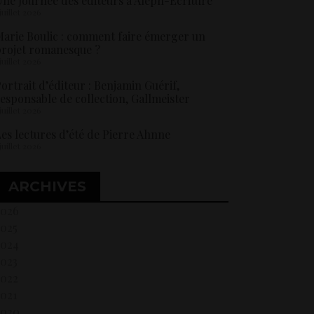
ne Journée des éditeurs à Aleph-Ecriture
 juillet 2026
arie Boulic : comment faire émerger un
rojet romanesque ?
 juillet 2026
ortrait d’éditeur : Benjamin Guérif,
esponsable de collection, Gallmeister
 juillet 2026
es lectures d’été de Pierre Ahnne
 juillet 2026
ARCHIVES
2026
2025
2024
2023
2022
021
2020