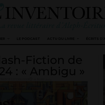
IER
LE PODCAST
ACTU DU LIVRE
ÉCRITS D’
ash-Fiction de
4 : « Ambigu »
EMENTS LITTÉRAIRES
19 MARS 2024