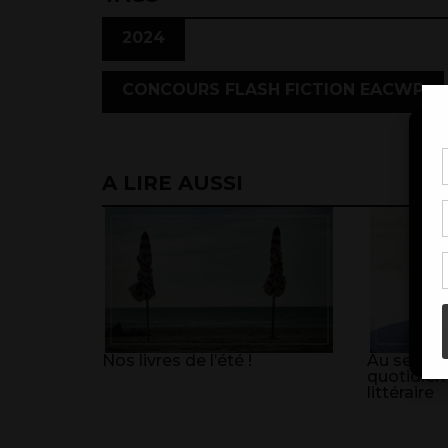
,
2024
CONCOURS FLASH FICTION EACWP
Pou
A LIRE AUSSI
coo
à c
de 
con
Nos livres de l’été !
Au service
quotidien
littéraire