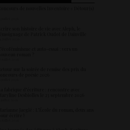
oncours de nouvelles Inventoire « Détour(s)
5 juillet 2026
crire son histoire de vie avec Aleph, le
émoignage de Patrick Oudot de Dainville
4 juillet 2026
’écoféminisme et auto-essai : vers un
nouveau roman ?
8 juillet 2026
etour sur la soirée de remise des prix du
oncours de poésie 2026
6 juillet 2026
a fabrique d’écriture : rencontre avec
aryline Desbiolles le 23 septembre 2026
5 juillet 2026
arianne Jaeglé : L’École du roman, deux ans
our écrire !
4 juillet 2026