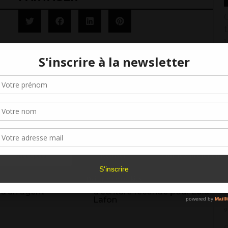
C
t
1
C
Gérer le consentement aux cookies
e
1
r offrir les meilleures expériences, nous utilisons des technologies telles que les
kies pour stocker et/ou accéder aux informations des appareils. Le fait de consen
C
es technologies nous permettra de traiter des données telles que le comporteme
a
navigation ou les ID uniques sur ce site. Le fait de ne pas consentir ou de retirer 
2
sentement peut avoir un effet négatif sur certaines caractéristiques et fonctions.
8
Accepter
Refuser
Voir les préférence
a
1
Politique de cookies
 des auteurs, le
Tenir un journal, une routine
3
 d’un agent
d’écriture féconde pour Lola
j
Lafon
9
C