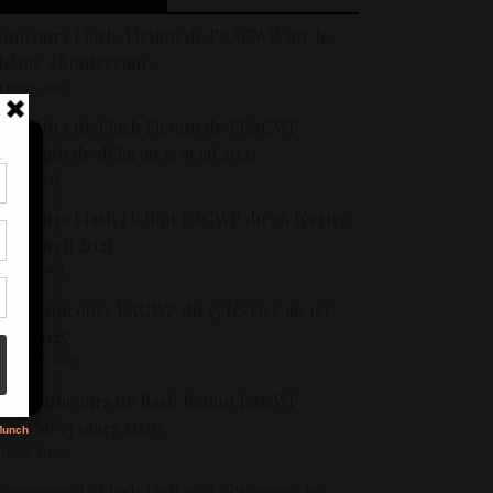
oncours Flash-Fiction de l’EACWP sur le
hème « Souterrain »
4 mars 2022
oncours de Flash Fiction de l’EACWP :
xtension de délai au 17 avril 2023
1 avril 2023
tir
oncours Flash Fiction EACWP du 26 février
nt
u 30 avril 2021
son
0 avril 2021
ème concours EACWP du 15 février au 1er
s
vril 2025
8 février 2025
ème concours de flash fiction EACWP
usqu’au 15 mars 2020
 mars 2020
oncours de Flash Fiction de l’Eacwp : le