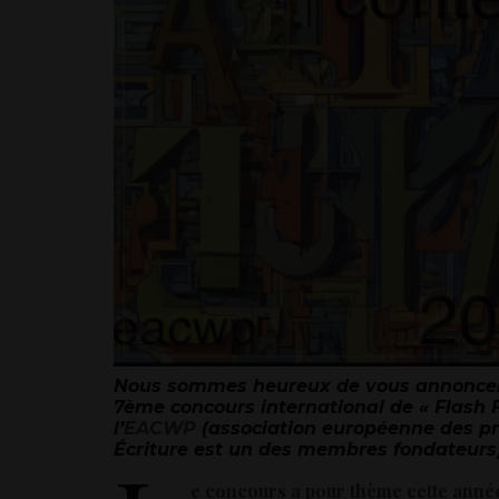
Nous sommes heureux de vous annoncer 
7ème concours international de « Flash 
l’
EACWP
(association européenne des pr
Écriture est un des membres fondateurs)
e concours a pour thème cette anné