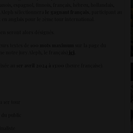
anois, espagnol, finnois, français, hébreu, hollandais,
y Aleph sélectionnera
le gagnant français,
participant au
t en anglais pour le 2ème tour international.
en seront alors désignés.
eurs textes de
100 mots maximum
sur la page du
e notre jury Aleph, le français)
ici
.
fixée au
1er avril 2024 à 13:00
(heure française).
u 1er tour
e du public
naliste