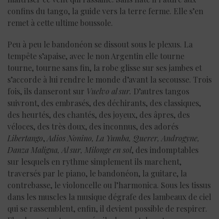
confins du tango, la guide vers la terre ferme. Elle s’en
remet à cette ultime boussole.
Peu à peu le bandonéon se dissout sous le plexus. La
tempête s’apaise, avec le non Argentin elle tourne
tourne, tourne sans fin, la robe glisse sur ses jambes et
s’accorde à lui rendre le monde d’avant la secousse. Trois
fois, ils danseront sur
Vuelvo al sur.
D’autres tangos
suivront, des embrasés, des déchirants, des classiques,
des heurtés, des chantés, des joyeux, des âpres, des
véloces, des très doux, des inconnus, des adorés
Libertango
,
Adios Nonino, La Yumba, Querer, Androgyne,
Danza Maligna, Al sur, Milonge
en sol
, des indomptables
sur lesquels en rythme simplement ils marchent,
traversés par le piano, le bandonéon, la guitare, la
contrebasse, le violoncelle ou l’harmonica. Sous les tissus
dans les muscles la musique dégrafe des lambeaux de ciel
qui se rassemblent, enfin, il devient possible de respirer.