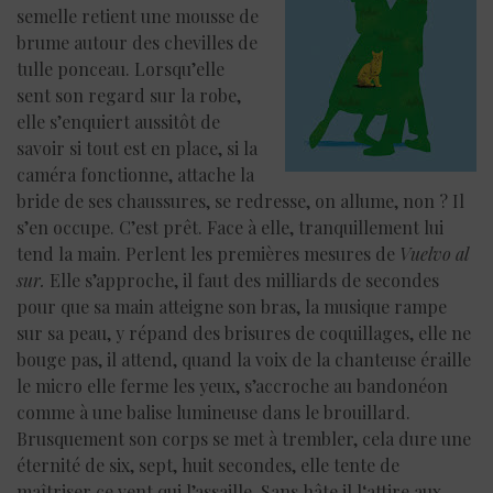
semelle retient une mousse de
brume autour des chevilles de
tulle ponceau. Lorsqu’elle
sent son regard sur la robe,
elle s’enquiert aussitôt de
savoir si tout est en place, si la
caméra fonctionne, attache la
bride de ses chaussures, se redresse, on allume, non ? Il
s’en occupe. C’est prêt. Face à elle, tranquillement lui
tend la main. Perlent les premières mesures de
Vuelvo al
sur.
Elle s’approche, il faut des milliards de secondes
pour que sa main atteigne son bras, la musique rampe
sur sa peau, y répand des brisures de coquillages, elle ne
bouge pas, il attend, quand la voix de la chanteuse éraille
le micro elle ferme les yeux, s’accroche au bandonéon
comme à une balise lumineuse dans le brouillard.
Brusquement son corps se met à trembler, cela dure une
éternité de six, sept, huit secondes, elle tente de
maîtriser ce vent qui l’assaille. Sans hâte il l‘attire aux