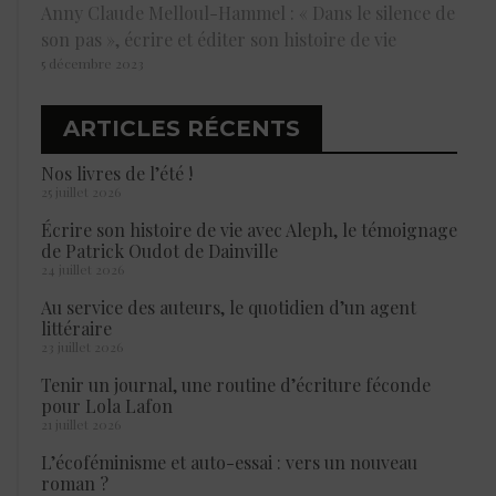
Anny Claude Melloul-Hammel : « Dans le silence de
son pas », écrire et éditer son histoire de vie
5 décembre 2023
ARTICLES RÉCENTS
Nos livres de l’été !
25 juillet 2026
Écrire son histoire de vie avec Aleph, le témoignage
de Patrick Oudot de Dainville
24 juillet 2026
Au service des auteurs, le quotidien d’un agent
littéraire
23 juillet 2026
Tenir un journal, une routine d’écriture féconde
pour Lola Lafon
21 juillet 2026
L’écoféminisme et auto-essai : vers un nouveau
roman ?