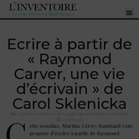
Ecrire à partir de
« Raymond
Carver, une vie
d’écrivain » de
Carol Sklenicka
L'ATELIER OUVERT
,
NON CLASSÉ
,
PROPOSITIONS D'ÉCRITURE
C
02 MAI 2016
ette semaine, Martine Leroy-Rambaud vous
propose d’écrire à partir de Raymond