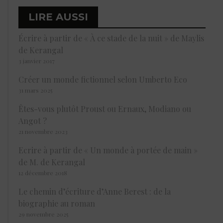
LIRE AUSSI
Écrire à partir de « À ce stade de la nuit » de Maylis
de Kerangal
3 janvier 2017
Créer un monde fictionnel selon Umberto Eco
31 mars 2025
Êtes-vous plutôt Proust ou Ernaux, Modiano ou
Angot ?
21 novembre 2023
Ecrire à partir de « Un monde à portée de main »
de M. de Kerangal
12 décembre 2018
Le chemin d’écriture d’Anne Berest : de la
biographie au roman
29 novembre 2025