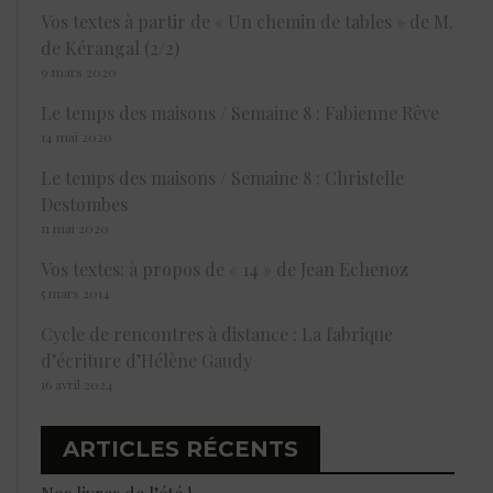
Vos textes à partir de « Un chemin de tables » de M.
de Kérangal (2/2)
9 mars 2020
Le temps des maisons / Semaine 8 : Fabienne Rêve
14 mai 2020
Le temps des maisons / Semaine 8 : Christelle
Destombes
11 mai 2020
Vos textes: à propos de « 14 » de Jean Echenoz
5 mars 2014
Cycle de rencontres à distance : La fabrique
d’écriture d’Hélène Gaudy
16 avril 2024
ARTICLES RÉCENTS