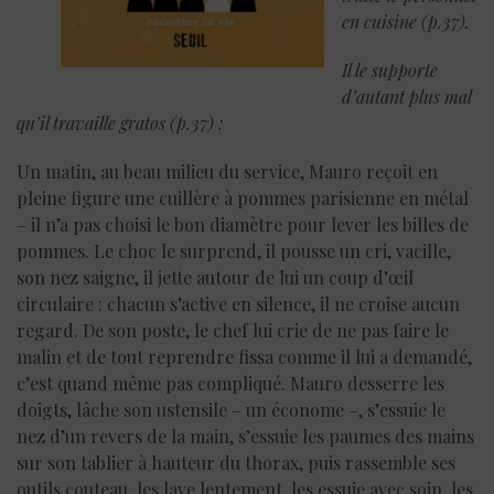
en cuisine (p.37).
Il le supporte
d’autant plus mal
qu’il travaille gratos (p.37) :
Un matin, au beau milieu du service, Mauro reçoit en
pleine figure une cuillère à pommes parisienne en métal
– il n’a pas choisi le bon diamètre pour lever les billes de
pommes. Le choc le surprend, il pousse un cri, vacille,
son nez saigne, il jette autour de lui un coup d’œil
circulaire : chacun s’active en silence, il ne croise aucun
regard. De son poste, le chef lui crie de ne pas faire le
malin et de tout reprendre fissa comme il lui a demandé,
c’est quand même pas compliqué. Mauro desserre les
doigts, lâche son ustensile – un économe –, s’essuie le
nez d’un revers de la main, s’essuie les paumes des mains
sur son tablier à hauteur du thorax, puis rassemble ses
outils couteau, les lave lentement, les essuie avec soin, les