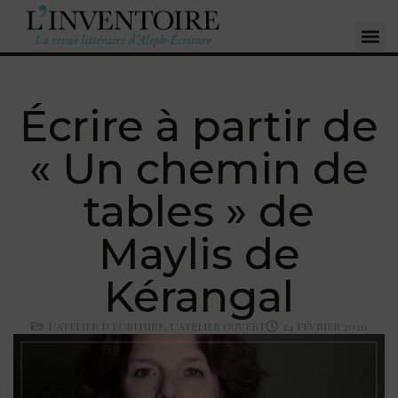
Écrire à partir de
« Un chemin de
tables » de
Maylis de
Kérangal
L'ATELIER D'ÉCRITURE
,
L'ATELIER OUVERT
24 FÉVRIER 2020