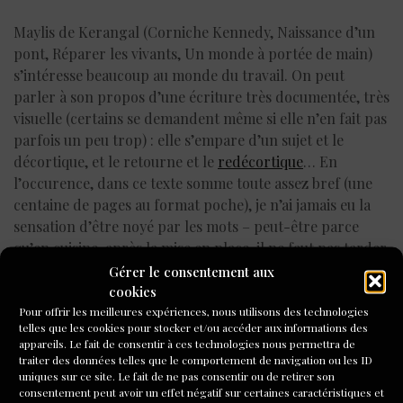
Maylis de Kerangal (Corniche Kennedy, Naissance d’un
pont, Réparer les vivants, Un monde à portée de main)
s’intéresse beaucoup au monde du travail. On peut
parler à son propos d’une écriture très documentée, très
visuelle (certains se demandent même si elle n’en fait pas
parfois un peu trop) : elle s’empare d’un sujet et le
décortique, et le retourne et le
redécortique
… En
l’occurence, dans ce texte somme toute assez bref (une
centaine de pages au format poche), je n’ai jamais eu la
sensation d’être noyé par les mots – peut-être parce
qu’en cuisine, après la mise en place, il ne faut pas tarder
à envoyer les plats… Le texte est rapide, précis. Exact.
Gérer le consentement aux
cookies
S.R.
Pour offrir les meilleures expériences, nous utilisons des technologies
telles que les cookies pour stocker et/ou accéder aux informations des
appareils. Le fait de consentir à ces technologies nous permettra de
Cinéaste-monteur, Stefan Richter accompagne aussi des
traiter des données telles que le comportement de navigation ou les ID
réalisateurs.trices dans l’élaboration de leurs
uniques sur ce site. Le fait de ne pas consentir ou de retirer son
projets, avant et après tournage.
Il propose des ateliers
consentement peut avoir un effet négatif sur certaines caractéristiques et