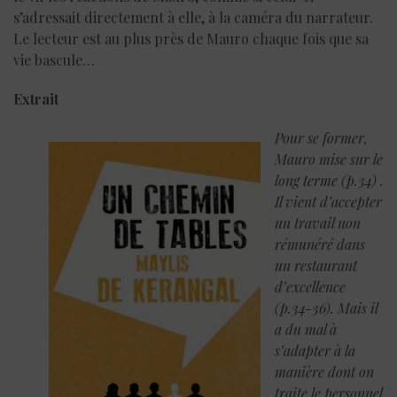
s’adressait directement à elle, à la caméra du narrateur.
Le lecteur est au plus près de Mauro chaque fois que sa
vie bascule…
Extrait
Pour se former,
Mauro mise sur le
long terme (p.34) .
Il vient d’accepter
un travail non
rémunéré dans
un restaurant
d’excellence
(p.34-36). Mais il
a du mal à
s’adapter à la
manière dont on
traite le personnel