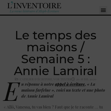
Le temps des
maisons /
Semaine 5 :
Annie Lamiral
E
L'ATELIER D'ÉCRITURE
,
VOS TEXTES
20 AVRIL 2020
n réponse à notre
appel à écriture
,
« La
maison farfelue », voici un texte et une photo
de Annie Lamiral
« Allô, Vanessa, tu vas bien ? Faut que je te raconte … tu