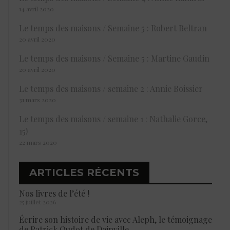
14 avril 2020
Le temps des maisons / Semaine 5 : Robert Beltran
20 avril 2020
Le temps des maisons / Semaine 5 : Martine Gaudin
20 avril 2020
Le temps des maisons / semaine 2 : Annie Boissier
31 mars 2020
Le temps des maisons / semaine 1 : Nathalie Gorce,
15!
22 mars 2020
ARTICLES RÉCENTS
Nos livres de l’été !
25 juillet 2026
Écrire son histoire de vie avec Aleph, le témoignage
de Patrick Oudot de Dainville