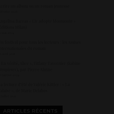
crire un album ou un roman jeunesse
 février 2026
ngelina Barras « Liv adopte Moumoute »
éditions Milan)
4 mai 2024
n festival pour tous les lecteurs : les Assises
nternationales du roman
0 avril 2018
 En vérité, Alice », Tiffany Tavernier (Sabine
espieser), par Pierre Ahnne
0 janvier 2024
a lecture d’été de Valérie Kittler : « La
alaise », de Marie Delabos
1 juillet 2025
ARTICLES RÉCENTS