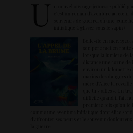
U
n nouvel ouvrage jeunesse publié par
c’est un roman d’aventure au cœur 
souvenirs de guerre, où une jeune hér
initiatique à glisser sous le sapin !
Belle-île en mer, 1920.
son père met en route c
lorsque la lumière de la
distance une corne de b
environ un kilomètre du
marins des dangers de l
mère d’Alice la réveille 
que tu y ailles ». Un tr
difficile quand il fait n
première fois qu’on le f
comme une aventure initiatique dont Alice sorti
d’affronter ses peurs et le souvenir douloureux 
la guerre.