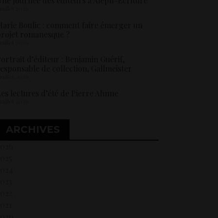
ne Journée des éditeurs à Aleph-Ecriture
 juillet 2026
arie Boulic : comment faire émerger un
rojet romanesque ?
 juillet 2026
ortrait d’éditeur : Benjamin Guérif,
esponsable de collection, Gallmeister
 juillet 2026
es lectures d’été de Pierre Ahnne
 juillet 2026
ARCHIVES
2026
2025
2024
2023
2022
021
2020