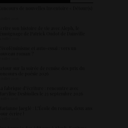
oncours de nouvelles Inventoire « Détour(s)
5 juillet 2026
crire son histoire de vie avec Aleph, le
émoignage de Patrick Oudot de Dainville
4 juillet 2026
’écoféminisme et auto-essai : vers un
nouveau roman ?
8 juillet 2026
etour sur la soirée de remise des prix du
oncours de poésie 2026
6 juillet 2026
a fabrique d’écriture : rencontre avec
aryline Desbiolles le 23 septembre 2026
5 juillet 2026
arianne Jaeglé : L’École du roman, deux ans
our écrire !
4 juillet 2026