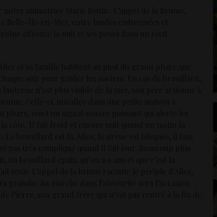
 notre animatrice Marie Boulic. L’appel de la Brume,
de Belle-Île-en-Mer, entre landes embrumées et
oïne affronte la nuit et ses peurs dans un récit
 Alice et sa famille habitent au pied du grand phare que
haque soir pour guider les navires. En cas de brouillard,
 lanterne n’est plus visible de la mer, son père actionne à
rume. Celle-ci, installée dans une petite maison à
 phare, émet un signal sonore puissant qui alerte les
a côte. Il fait froid et encore nuit quand un matin la
:« Le brouillard est là. Alice, la sirène est bloquée, il faut
ajet pas très compliqué quand il fait jour. Beaucoup plus
uit, un brouillard épais, qu’on a 9 ans et que c’est la
ait seule. L’appel de la brume raconte le périple d’Alice,
ra grandie. Sa marche dans l’obscurité sera l’occasion
de Pierre, son grand frère qui n’est pas rentré à la fin de