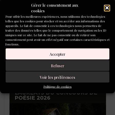
public de L’Inventoire !
Gérer le consentement aux
cookies
CONCOURS DE NOUVELLES
Pour offrir les meilleures expériences, nous utilisons des technologies
2026
telles que les cookies pour stocker et/ou accéder aux informations des
appareils. Le fait de consentir à ces technologies nous permettra de
traiter des données telles que le comportement de navigation ou les ID
uniques sur ce site. Le fait de ne pas consentir ou de retirer son
consentement peut avoir un effet négatif sur certaines caractéristiques et
fonctions.
Accepter
Refuser
Voir les préférences
Politique de cookies
LAURÉATS DU CONCOURS DE
POÉSIE 2026