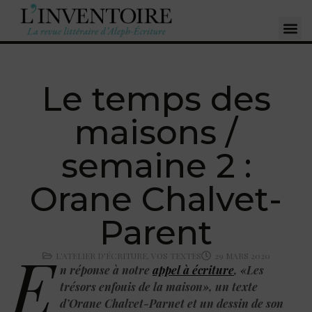
Le temps des
maisons /
semaine 2 :
Orane Chalvet-
Parent
E
L'ATELIER D'ÉCRITURE
,
VOS TEXTES
29 MARS 2020
n réponse à notre
appel à écriture
, «Les
trésors enfouis de la maison», un texte
d’Orane Chalvet-Parnet et un dessin de son