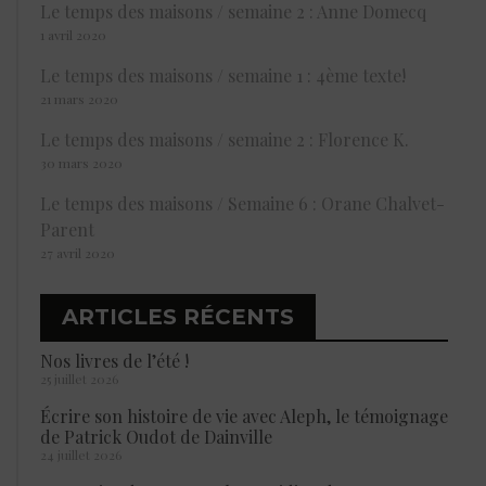
Le temps des maisons / semaine 2 : Anne Domecq
1 avril 2020
Le temps des maisons / semaine 1 : 4ème texte!
21 mars 2020
Le temps des maisons / semaine 2 : Florence K.
30 mars 2020
Le temps des maisons / Semaine 6 : Orane Chalvet-
Parent
27 avril 2020
ARTICLES RÉCENTS
Nos livres de l’été !
25 juillet 2026
Écrire son histoire de vie avec Aleph, le témoignage
de Patrick Oudot de Dainville
24 juillet 2026