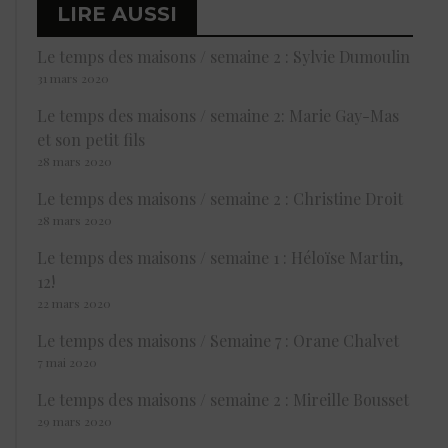
LIRE AUSSI
Le temps des maisons / semaine 2 : Sylvie Dumoulin
31 mars 2020
Le temps des maisons / semaine 2: Marie Gay-Mas
et son petit fils
28 mars 2020
Le temps des maisons / semaine 2 : Christine Droit
28 mars 2020
Le temps des maisons / semaine 1 : Héloïse Martin,
12!
22 mars 2020
Le temps des maisons / Semaine 7 : Orane Chalvet
7 mai 2020
Le temps des maisons / semaine 2 : Mireille Bousset
29 mars 2020