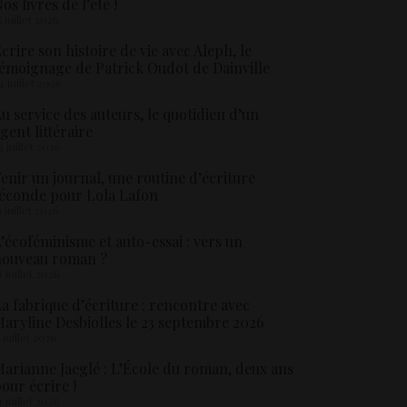
os livres de l’été !
5 juillet 2026
crire son histoire de vie avec Aleph, le
émoignage de Patrick Oudot de Dainville
4 juillet 2026
u service des auteurs, le quotidien d’un
gent littéraire
3 juillet 2026
enir un journal, une routine d’écriture
éconde pour Lola Lafon
1 juillet 2026
’écoféminisme et auto-essai : vers un
nouveau roman ?
8 juillet 2026
a fabrique d’écriture : rencontre avec
aryline Desbiolles le 23 septembre 2026
5 juillet 2026
arianne Jaeglé : L’École du roman, deux ans
our écrire !
4 juillet 2026