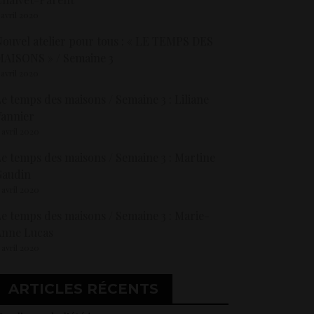
 avril 2020
ouvel atelier pour tous : « LE TEMPS DES
AISONS » / Semaine 3
 avril 2020
e temps des maisons / Semaine 3 : Liliane
annier
 avril 2020
e temps des maisons / Semaine 3 : Martine
Gaudin
 avril 2020
e temps des maisons / Semaine 3 : Marie-
Anne Lucas
 avril 2020
ARTICLES RÉCENTS