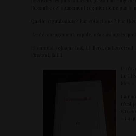
prétextes les plus fallacieux passait au rang de n
Résoudre cet agacement régulier de ne pas tro
Quelle organisation ? Par collections ? Par th
Le découragement, rapide, m’a saisi après quel
Et comme à chaque fois, LE livre, en lien étroi
l’instant, jaillit.
Je n’av
Le Cléz
Mes « 
La mor
n’est 
virées 
« La q