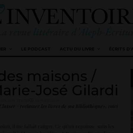
IER
LE PODCAST
ACTU DU LIVRE
ÉCRITS D’
des maisons /
arie-José Gilardi
TURE
,
VOS TEXTES
07 AVRIL 2020
Classer / reclasser les livres de ma bibliothèque», voici
on, il me fallait ranger. Ce qu’on repousse sous les