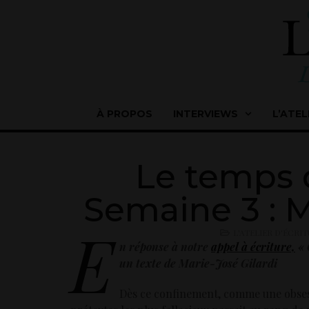
À PROPOS
INTERVIEWS
L’ATEL
Le temps 
Semaine 3 : M
E
L'ATELIER D'ÉCRI
n réponse à notre
appel à écriture,
« 
un texte de
Marie-José Gilardi
Dès ce confinement, comme une obsessi