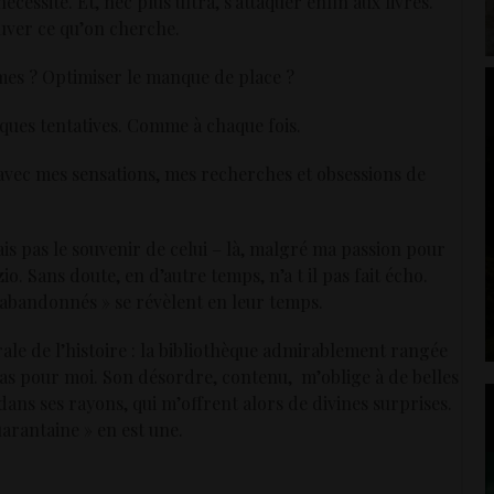
écessité. Et, nec plus ultra, s’attaquer enfin aux livres.
uver ce qu’on cherche.
èmes ? Optimiser le manque de place ?
ques tentatives. Comme à chaque fois.
t avec mes sensations, mes recherches et obsessions de
ais pas le souvenir de celui – là, malgré ma passion pour
io. Sans doute, en d’autre temps, n’a t il pas fait écho.
abandonnés » se révèlent en leur temps.
ale de l’histoire : la bibliothèque admirablement rangée
pas pour moi. Son désordre, contenu, m’oblige à de belles
dans ses rayons, qui m’offrent alors de divines surprises.
uarantaine » en est une.