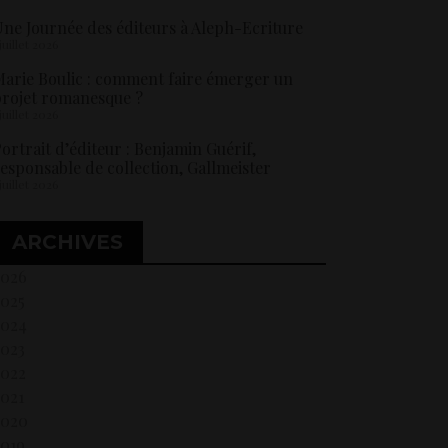
ne Journée des éditeurs à Aleph-Ecriture
 juillet 2026
arie Boulic : comment faire émerger un
rojet romanesque ?
 juillet 2026
ortrait d’éditeur : Benjamin Guérif,
esponsable de collection, Gallmeister
 juillet 2026
ARCHIVES
2026
2025
2024
2023
2022
021
2020
2019