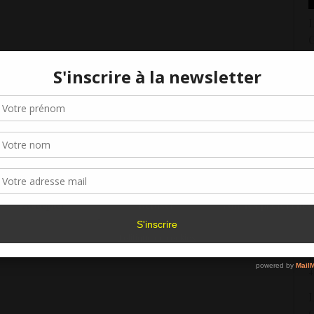
L
G
4
L
Gérer le consentement aux cookies
L
7
r offrir les meilleures expériences, nous utilisons des technologies telles que les
kies pour stocker et/ou accéder aux informations des appareils. Le fait de consen
L
es technologies nous permettra de traiter des données telles que le comporteme
navigation ou les ID uniques sur ce site. Le fait de ne pas consentir ou de retirer 
7
sentement peut avoir un effet négatif sur certaines caractéristiques et fonctions.
L
Accepter
Refuser
Voir les préférence
5
Politique de cookies
L
4
L
C