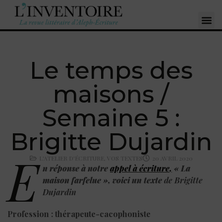
Le temps des
maisons /
Semaine 5 :
Brigitte Dujardin
E
L'ATELIER D'ÉCRITURE
,
VOS TEXTES
20 AVRIL 2020
n réponse à notre
appel à écriture
,
« La
maison farfelue », voici un texte
de Brigitte
Dujardin
Profession : thérapeute-cacophoniste