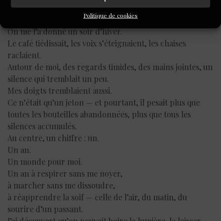
Sa surface rugueuse mord ma peau, froide et vivante à la
Politique de cookies
fois.
On me l’a donné un soir d’hiver.
Le café tiédissait, les voix s’éteignaient, les chaises
raclaient.
Autour de moi, des regards timides, des mains jointes, un
silence qui tremblait un peu.
Mes doigts tremblaient aussi.
Ce n’était qu’un jeton — et pourtant, il pesait plus que
toutes les bouteilles abandonnées, plus que tous les
silences accumulés.
Au centre, un chiffre : un.
Un an.
Un monde pour moi.
Un an à respirer sans me noyer,
à marcher sans me dissoudre,
à réapprendre la soif — celle de l’air, du matin, du
sourire d’un passant.
J’ai découvert qu’on pouvait boire la lumière, la laisser