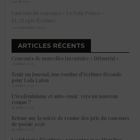
1 avril 2020
Lauréats du concours « Le Petit Prince »
FL/ALeph-Écriture
24 septembre 2022
ARTICLES RÉCENTS
Concours de nouvelles Inventoire « Détour(s) »
25 juillet 2026
Tenir un journal, une routine d’écriture féconde
pour Lola Lafon
21 juillet 2026
L’écoféminisme et auto-essai : vers un nouveau
roman ?
18 juillet 2026
Retour sur la soirée de remise des prix du concours
de poésie 2026
16 juillet 2026
La fabrique d’écriture : rencontre avec Maryline