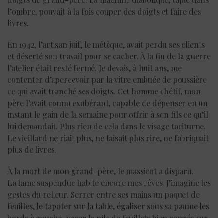
l’ombre, pouvait à la fois couper des doigts et faire des
livres.
En 1942, l’artisan juif, le métèque, avait perdu ses clients
et déserté son travail pour se cacher. À la fin de la guerre
l’atelier était resté fermé. Je devais, à huit ans, me
contenter d’apercevoir par la vitre embuée de poussière
ce qui avait tranché ses doigts. Cet homme chétif, mon
père l’avait connu exubérant, capable de dépenser en un
instant le gain de la semaine pour offrir à son fils ce qu’il
lui demandait. Plus rien de cela dans le visage taciturne.
Le vieillard ne riait plus, ne faisait plus rire, ne fabriquait
plus de livres.
À la mort de mon grand-père, le massicot a disparu.
La lame suspendue habite encore mes rêves. J’imagine les
gestes du relieur. Serrer entre ses mains un paquet de
feuilles, le tapoter sur la table, égaliser sous sa paume les
bords à gauche, poser la pile de feuillets bien rangés sur