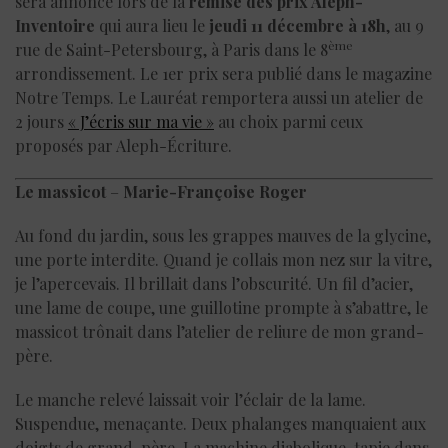
sera annoncé lors de la
remise des prix Aleph-
Inventoire
qui aura lieu le
jeudi 11 décembre à 18h
, au 9
ème
rue de Saint-Petersbourg, à Paris dans le 8
arrondissement. Le 1er prix sera publié dans le magazine
Notre Temps. Le Lauréat remportera aussi un atelier de
2 jours
« J’écris sur ma vie »
au choix parmi ceux
proposés par Aleph-Écriture.
Le massicot
–
Marie-Françoise Roger
Au fond du jardin, sous les grappes mauves de la glycine,
une porte interdite. Quand je collais mon nez sur la vitre,
je l’apercevais. Il brillait dans l’obscurité. Un fil d’acier,
une lame de coupe, une guillotine prompte à s’abattre, le
massicot trônait dans l’atelier de reliure de mon grand-
père.
Le manche relevé laissait voir l’éclair de la lame.
Suspendue, menaçante. Deux phalanges manquaient aux
doigts de grand-père. La machine diabolique, tapie dans