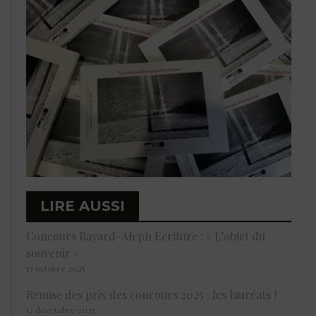
LIRE AUSSI
Concours Bayard-Aleph Ecriture : « L’objet du
souvenir »
13 octobre 2025
Remise des prix des concours 2025 : les lauréats !
12 décembre 2025