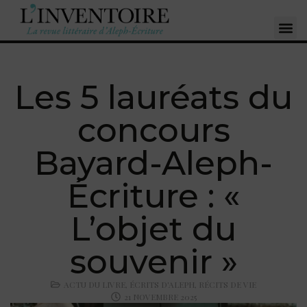
Les 5 lauréats du
concours
Bayard-Aleph-
Écriture : «
L’objet du
souvenir »
ACTU DU LIVRE
,
ÉCRITS D'ALEPH
,
RÉCITS DE VIE
21 NOVEMBRE 2025