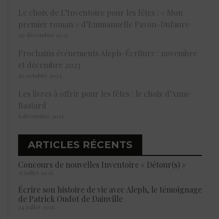
Le choix de L’Inventoire pour les fêtes : « Mon
premier roman » d’Emmanuelle Pavon-Dufaure
20 décembre 2021
Prochains événements Aleph-Écriture : novembre
et décembre 2023
30 octobre 2023
Les livres à offrir pour les fêtes : le choix d’Anne
Baatard
6 décembre 2021
ARTICLES RÉCENTS
Concours de nouvelles Inventoire « Détour(s) »
25 juillet 2026
Écrire son histoire de vie avec Aleph, le témoignage
de Patrick Oudot de Dainville
24 juillet 2026