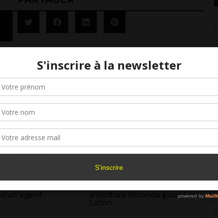
L
G
1
Gérer le consentement aux cookies
C
1
r offrir les meilleures expériences, nous utilisons des technologies telles que les
kies pour stocker et/ou accéder aux informations des appareils. Le fait de consen
L
es technologies nous permettra de traiter des données telles que le comporteme
navigation ou les ID uniques sur ce site. Le fait de ne pas consentir ou de retirer 
sentement peut avoir un effet négatif sur certaines caractéristiques et fonctions.
2
Accepter
Refuser
Voir les préférence
C
(
Politique de cookies
1
 des auteurs, le
Tenir un journal, une routine
 d’un agent
d’écriture féconde pour Lola
L
Lafon
M