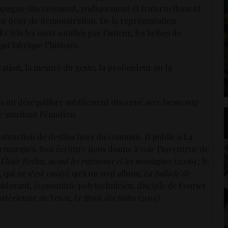
pagne discrètement, pudiquement et fraternellement
 son désir de démonstration. De la représentation
 tels les mots soufflés par l’auteur, les bribes de
i fabrique l’histoire.
ation, la mesure du geste, la profondeur ou la
s un déséquilibre subtilement discerné avec beaucoup
e suscitant l’émotion.
truction de destins hors du commun. Il publie à La
remarqués. Son écriture nous donne à voir l’inventeur de
,
Élisée Reclus, avant les ruisseaux et les montagnes
(2016) ; le
qui ne s’est essayé qu’à un seul album,
La Ballade de
nsiderant, économiste polytechnicien, disciple de Fourier
stérienne au Texas,
Le Bruit des tuiles
(2019
)
.