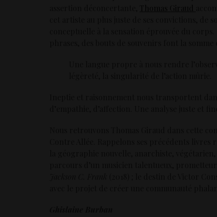
assertion déconcertante,
Thomas Giraud
accom
cet artiste au plus juste de ses convictions, de
conceptuelle à la sensation éprouvée du corps. Et
phrases, des bouts de souvenirs font la somme qu
Une langue propre à nous rendre l’observ
légèreté, la singularité de l’action mûrie.
Ineptie et raisonnement nous transportent dan
d’empathie, d’affection. Une analyse juste et fin
Nous retrouvons Thomas Giraud dans cette cons
Contre Allée. Rappelons ses précédents livres 
la géographie nouvelle, anarchiste, végétarien
parcours d’un musicien talentueux, prometteur, 
Jackson C. Frank
(2018)
; le destin de Victor Co
avec le projet de créer une communauté phalan
Ghislaine Burban