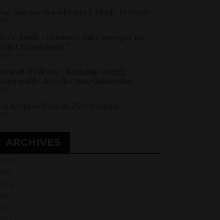
ne Journée des éditeurs à Aleph-Ecriture
 juillet 2026
arie Boulic : comment faire émerger un
rojet romanesque ?
 juillet 2026
ortrait d’éditeur : Benjamin Guérif,
esponsable de collection, Gallmeister
 juillet 2026
es lectures d’été de Pierre Ahnne
 juillet 2026
ARCHIVES
2026
2025
2024
2023
2022
021