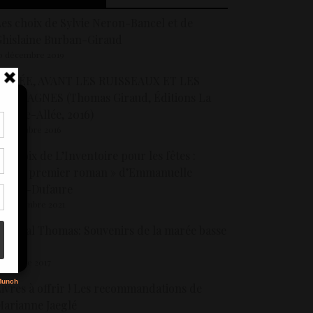
es choix de Sylvie Neron-Bancel et de
hislaine Burban-Giraud
0 décembre 2019
ÉLISÉE, AVANT LES RUISSEAUX ET LES
MONTAGNES (Thomas Giraud, Éditions La
ontre-Allée, 2016)
5 novembre 2016
tir
e choix de L’Inventoire pour les fêtes :
nt
son
« Mon premier roman » d’Emmanuelle
Pavon-Dufaure
0 décembre 2021
s
hantal Thomas: Souvenirs de la marée basse
Seuil)
1 octobre 2017
ivres à offrir ! Les recommandations de
arianne Jaeglé