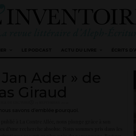
IER
LE PODCAST
ACTU DU LIVRE
ÉCRITS D’
 Jan Ader » de
s Giraud
ILS DE LECTURE
13 SEPTEMBRE 2021
Et nous savons d’emblée pourquoi.
 publié à La Contre Allée, nous plonge grâce à son
imes d’une recherche absolue. Nous sommes pris dans les