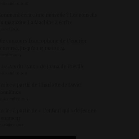
7 décembre 2018
omment écrire une nouvelle ? Les conseils
u magazine La Machine à écrire
 juillet 2025
6e concours francophone de L’encrier
enversé, jusqu’au 15 mai 2024
 janvier 2024
 Le Pas du Lynx » de Joana de Fréville
7 décembre 2015
crire à partir de Charlotte de David
Foenkinos
9 décembre 2015
crire à partir de « L’enfant qui » de Jeanne
Benameur
7 octobre 2017