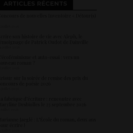
ARTICLES RÉCENTS
oncours de nouvelles Inventoire « Détour(s)
5 juillet 2026
crire son histoire de vie avec Aleph, le
émoignage de Patrick Oudot de Dainville
4 juillet 2026
’écoféminisme et auto-essai : vers un
nouveau roman ?
8 juillet 2026
etour sur la soirée de remise des prix du
oncours de poésie 2026
6 juillet 2026
a fabrique d’écriture : rencontre avec
aryline Desbiolles le 23 septembre 2026
5 juillet 2026
arianne Jaeglé : L’École du roman, deux ans
our écrire !
4 juillet 2026