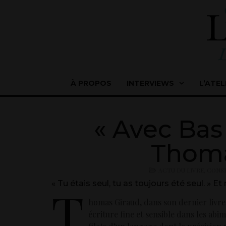
À PROPOS
INTERVIEWS
L’ATEL
« Avec Bas
Thoma
ACTU DU LIVRE
,
CONSE
« Tu étais seul, tu as toujours été seul. » 
T
homas Giraud, dans son dernier livre
écriture fine et sensible dans les ab