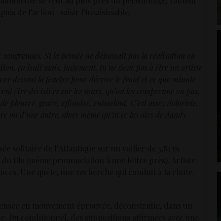
 minutieuse se veut au plus près du personnage, l’auteur
is de l’action : saisir l’insaisissable.
 saugrenues. Si la pensée ne dépassait pas la réalisation ou
on, ça irait mais, justement, tu ne tiens pas à être un artiste
iver devant la fenêtre pour décrire le froid et ce que minute
oivent être décisives sur les murs, qu’on les comprenne ou pas,
de pleurer, grave, effondré, ruisselant. C’est assez doloriste,
ère ou d’une autre, alors même qu’avec tes airs de dandy
ée solitaire de l’Atlantique sur un voilier de 3,81 m.
m du fils (même prononciation à une lettre près). Artiste
ances. Une quête, une recherche qui conduit à la chute.
 pensée en mouvement éprouvée, déconstruite, dans un
. Du conditionnel, des suppositions affirmées avec une