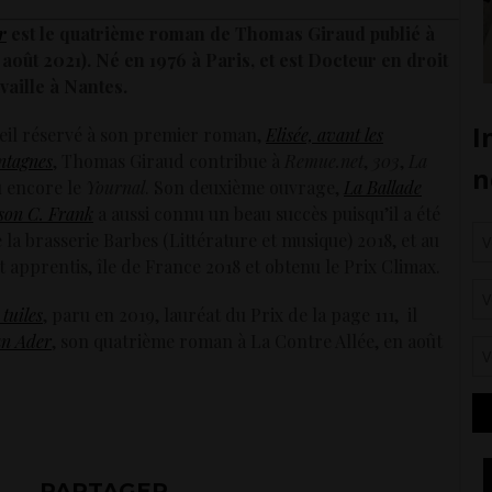
r
est le quatrième roman de Thomas Giraud publié à
 août 2021). Né en 1976 à Paris, et est Docteur en droit
ravaille à Nantes.
ueil réservé à son premier roman,
Elisée, avant les
ontagnes
, Thomas Giraud contribue à
Remue.net
,
303
,
La
 encore le
Yournal
. Son deuxième ouvrage,
La Ballade
kson C. Frank
a aussi connu un beau succès puisqu’il a été
la brasserie Barbes (Littérature et musique) 2018, et au
t apprentis, île de France 2018 et obtenu le Prix Climax.
 tuiles
, paru en 2019, lauréat du Prix de la page 111, il
an Ader
, son quatrième roman à La Contre Allée, en août
PARTAGER