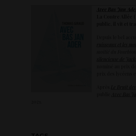
Avec Bas Jan Ade
La Contre Allée (
public, il vit et t
Depuis le bel acc
ruisseaux et les m
moitié du Fourbi
ou
silencieuse de Jac
nominé au prix de 
prix des lycéens e
Après
Le Bruit des
publie
Avec Bas J
2021.
TAGS