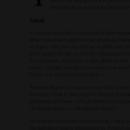
filets d’un langage dont la précision
nous décrit les arcanes de l’intention pu
Extrait
« Certaines de tes idées passeraient facilement pour
même n’avait tout simplement pas besoin de réalisati
de papier. Alors tu restes torse nu en plein vent l’h
après minute il te fait ; tu écris des phrases qui d
tu t’en moques ; tu imagines te faire filmer en train 
comme s’il fallait faire payer ton corps d’une mani
l’ironie et le détachement prévalent. »
Bas Jan a disparu à 33 ans au cours d’une travers
Bastiaan, c’était le nom du père, Bas Jan, le no
hollandais, il s’essaie à d’improbables perform
Ou bien la chute a-t-elle imposée la quête ?
Au-delà des mécanismes intellectuels, c’est la
cheminement simple témoignant de l’expérience