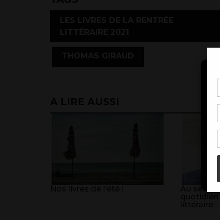
LES LIVRES DE LA RENTRÉE
LITTÉRAIRE 2021
,
THOMAS GIRAUD
Pou
A LIRE AUSSI
coo
à c
de 
con
Nos livres de l’été !
Au service
quotidien
littéraire