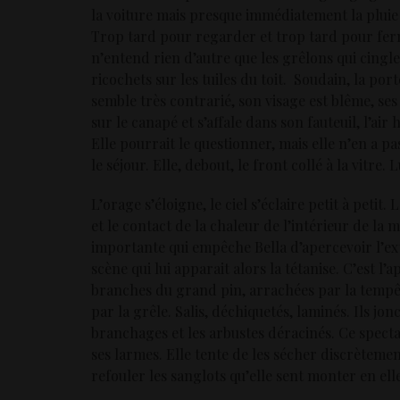
la voiture mais presque immédiatement la pluie
Trop tard pour regarder et trop tard pour fer
n’entend rien d’autre que les grêlons qui cingle
ricochets sur les tuiles du toit. Soudain, la porte 
semble très contrarié, son visage est blême, ses 
sur le canapé et s’affale dans son fauteuil, l’air 
Elle pourrait le questionner, mais elle n’en a pa
le séjour. Elle, debout, le front collé à la vitre. 
L’orage s’éloigne, le ciel s’éclaire petit à peti
et le contact de la chaleur de l’intérieur de la
importante qui empêche Bella d’apercevoir l’ext
scène qui lui apparait alors la tétanise. C’est l’
branches du grand pin, arrachées par la tempêt
par la grêle. Salis, déchiquetés, laminés. Ils j
branchages et les arbustes déracinés. Ce spect
ses larmes. Elle tente de les sécher discrètemen
refouler les sanglots qu’elle sent monter en elle