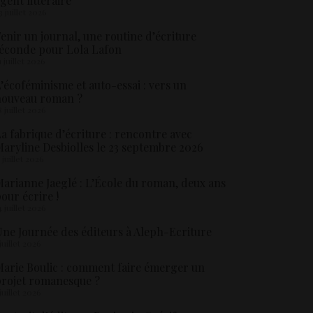
gent littéraire
3 juillet 2026
enir un journal, une routine d’écriture
éconde pour Lola Lafon
1 juillet 2026
’écoféminisme et auto-essai : vers un
nouveau roman ?
8 juillet 2026
a fabrique d’écriture : rencontre avec
aryline Desbiolles le 23 septembre 2026
5 juillet 2026
arianne Jaeglé : L’École du roman, deux ans
our écrire !
4 juillet 2026
ne Journée des éditeurs à Aleph-Ecriture
 juillet 2026
arie Boulic : comment faire émerger un
rojet romanesque ?
 juillet 2026