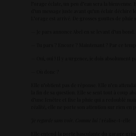
l’orage éclate, un peu d’eau sera la bienvenue. 
d’un message juste avant qu’un éclair déchire l
L’orage est arrivé. De grosses gouttes de pluie s
— Je pars annonce Abel en se levant d’un bond.
— Tu pars ? Encore ? Maintenant ? Par ce temp
— Oui, oui ! Il y a urgence, je dois absolument pa
— Où donc ?
Elle n’obtient pas de réponse. Elle n’en attendai
la fin de sa question. Elle se sent tout à coup ab
d’une fenêtre et fixe la pluie qui a redoublé m
réalité, elle ne porte son attention sur rien en p
Je regarde sans voir. Comme lui !
réalise-t-elle
Elle entend la porte basculante du garage grinc