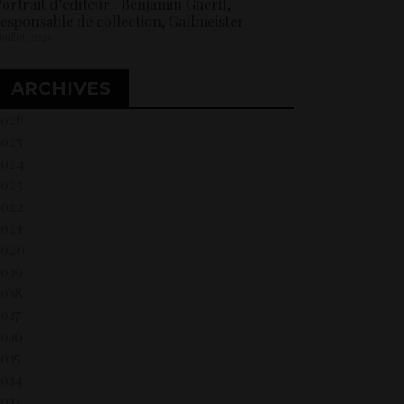
ortrait d’éditeur : Benjamin Guérif,
esponsable de collection, Gallmeister
 juillet 2026
ARCHIVES
2026
2025
2024
2023
2022
021
2020
2019
018
017
2016
015
2014
013