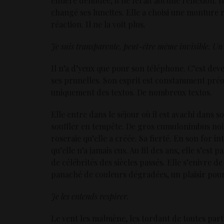
entière dénudée, il ne ferait aucune réflexion. I
changé ses lunettes. Elle a choisi une monture 
réaction. Il ne la voit plus.
Je suis transparente, peut-être même invisible. U
Il n’a d’yeux que pour son téléphone. C’est d
ses prunelles. Son esprit est constamment préoc
uniquement des textos. De nombreux textos.
Elle entre dans le séjour où il est avachi dans s
souffler en tempête. De gros cumulonimbus noirs
roseraie qu’elle a créée. Sa fierté. En son for in
qu’elle n’a jamais eus. Au fil des ans, elle s’es
de célébrités des siècles passés. Elle s’enivre d
panaché de couleurs dégradées, un plaisir pour 
Je les entends respirer.
Le vent les malmène, les tordant de toutes parts 