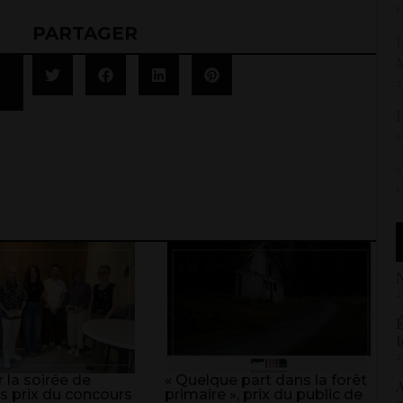
1
PARTAGER
L
2
1
«
5
N
2
É
t
2
 la soirée de
« Quelque part dans la forêt
A
s prix du concours
primaire », prix du public de