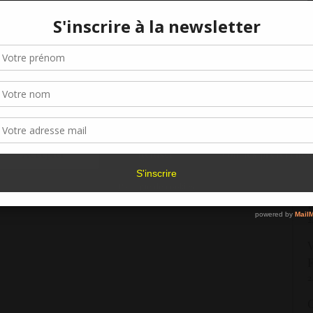
«
Gérer le consentement aux cookies
5
lle se redresse mais elle ne répond pas, ne se retourne
. Elle veut éviter qu’il ne la voie ainsi.
M
r offrir les meilleures expériences, nous utilisons des technologies telles que les
kies pour stocker et/ou accéder aux informations des appareils. Le fait de consen
1
t instant, je veu
x
éviter qu’il me voie ainsi !
es technologies nous permettra de traiter des données telles que le comporteme
navigation ou les ID uniques sur ce site. Le fait de ne pas consentir ou de retirer 
C
sentement peut avoir un effet négatif sur certaines caractéristiques et fonctions.
t. Un rire nerveux, étouffé. Ce regard, cette attention,
1
eut plus.
Accepter
Refuser
Voir les préférence
1
Politique de cookies
V
F
2
V
F
2