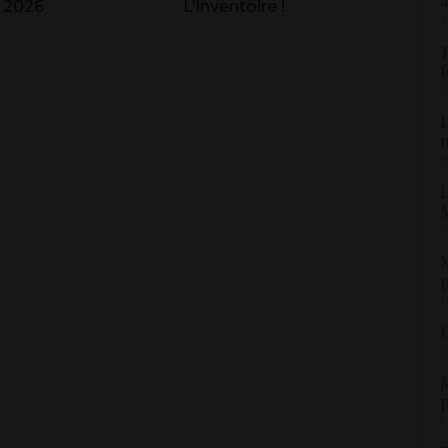
a
 2026
L’Inventoire !
2
T
f
2
L
1
L
M
1
M
p
1
U
5
M
p
5