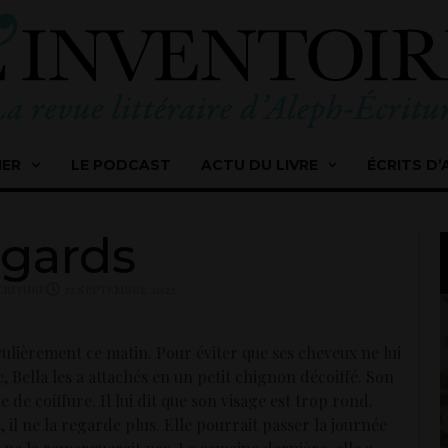
IER
LE PODCAST
ACTU DU LIVRE
ÉCRITS D’
gards
ÉCRITURE
12 SEPTEMBRE 2022
iculièrement ce matin. Pour éviter que ses cheveux ne lui
, Bella les a attachés en un petit chignon décoiffé. Son
 de coiffure. Il lui dit que son visage est trop rond.
s, il ne la regarde plus. Elle pourrait passer la journée