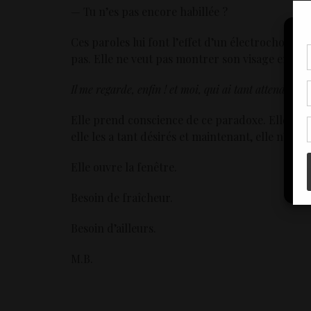
— Tu n’es pas encore habillée ?
Ces paroles lui font l’effet d’un électrochoc. E
pas. Elle ne veut pas montrer son visage en pleurs
Pou
coo
Il me regarde, enfin ! et moi, qui ai tant attendue ce
à c
de 
con
Elle prend conscience de ce paradoxe. Elle en ri
elle les a tant désirés et maintenant, elle n’en v
Elle ouvre la fenêtre.
Besoin de fraîcheur.
Besoin d’ailleurs.
M.B.