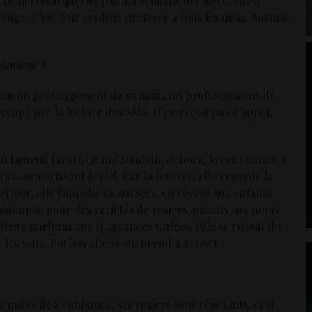
l ne la remarquerait pas. La semaine dernière, elle a
rouge. C’est leur couleur préférée à tous les deux. Aucune
n fantôme
!
evenu un prolongement de sa main, un prolongement de
cupé par la lecture des SMS. Il ne reçoit pas d’appel,
on fauteuil favori, quand soudain, dehors, le vent se met à
 assombrissent le ciel. Par la fenêtre, elle regarde la
térieur, elle l’appelle sa nursery, en rêvant aux enfants
t passionnée pour des variétés de rosiers anciens aux noms
e leurs parfums aux fragrances variées. Elle se réjouit du
les yeux. Parfois elle se surprend à penser :
mais elle a confiance, ses rosiers sont résistants, et si