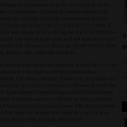
 battante se transforme en grêle. Un rideau de grêle.
mer les persiennes. Pendant de longues minutes, elle
nt sur les carreaux et le bruit assourdissant de leurs
s’ouvre, elle se retourne. Il est là, il n’est pas parti. Il
yeux sont rougis. D’un geste rageur, il jette le téléphone
hagard. Que s’est-il passé pour qu’il soit dans un tel état ?
s envie. Elle est lasse. Un silence de plomb s’installe dans
Lui, derrière elle, vautré sur son siège.
t. Les grêlons sont encore présents sur le bord de la fenêtre
 maison avec cette glace a créé une condensation
érieur. Elle efface cette buée d’un revers de manche. La
apocalypse ! Ses chers rosiers ont croulé sous le poids des
e. Leurs fleurs et leurs feuillages ont été hachés menu
onchent la pelouse, encore recouverte de glace, parmi les
acle bouleverse Bella profondément. Elle ne peut retenir
t d’un revers de la main. Elle essaie de contenir et de
, son dos se voute. Soudain, elle entend :