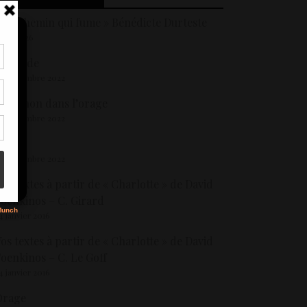
 Le chemin qui fume » Bénédicte Durteste
 mai 2026
athilde
tir
2 septembre 2022
nt
son
adichon dans l’orage
2 septembre 2022
Faena
s
2 septembre 2022
os textes à partir de « Charlotte » de David
oenkinos – C. Girard
4 janvier 2016
os textes à partir de « Charlotte » de David
oenkinos – C. Le Goff
4 janvier 2016
Orage