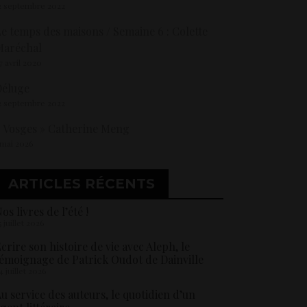
2 septembre 2022
e temps des maisons / Semaine 6 : Colette
Maréchal
7 avril 2020
Déluge
2 septembre 2022
 Vosges » Catherine Meng
 mai 2026
ARTICLES RÉCENTS
os livres de l’été !
5 juillet 2026
crire son histoire de vie avec Aleph, le
émoignage de Patrick Oudot de Dainville
4 juillet 2026
u service des auteurs, le quotidien d’un