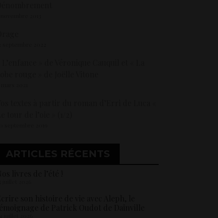
Dénombrement
 novembre 2013
Orage
2 septembre 2022
 L’enfance » de Véronique Cauquil et « La
obe rouge » de Joëlle Vitone
 mars 2021
os textes à partir du roman d’Erri de Luca «
e tour de l’oie » (1/2)
0 septembre 2019
ARTICLES RÉCENTS
os livres de l’été !
5 juillet 2026
crire son histoire de vie avec Aleph, le
émoignage de Patrick Oudot de Dainville
4 juillet 2026