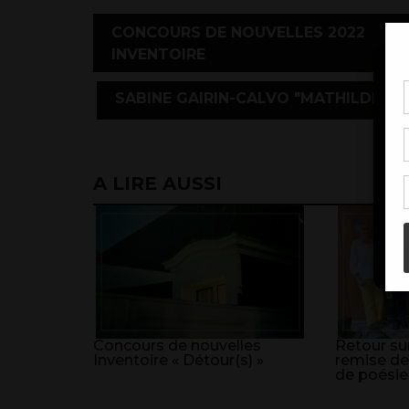
CONCOURS DE NOUVELLES 2022
INVENTOIRE
,
SABINE GAIRIN-CALVO "MATHILDE"
Pou
coo
à c
de 
con
A LIRE AUSSI
Concours de nouvelles
Retour sur
Inventoire « Détour(s) »
remise de
de poésie