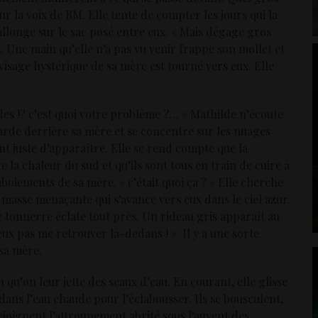
sur la voix de RM. Elle tente de compter les jours qui la
allonge sur le sac posé entre eux. « Mais dégage gros
res. Une main qu’elle n’a pas vu venir frappe son mollet et
 visage hystérique de sa mère est tourné vers eux. Elle
des !? c’est quoi votre problème ?… » Mathilde n’écoute
garde derrière sa mère et se concentre sur les nuages
ent juste d’apparaître. Elle se rend compte que la
e la chaleur du sud et qu’ils sont tous en train de cuire à
boiements de sa mère. « c’était quoi ça ? » Elle cherche
a masse menaçante qui s’avance vers eux dans le ciel azur.
Le tonnerre éclate tout près. Un rideau gris apparaît au
veux pas me retrouver là-dedans ! ». Il y a une sorte
 sa mère.
 qu’on leur jette des seaux d’eau. En courant, elle glisse
 dans l’eau chaude pour l’éclabousser. Ils se bousculent,
 rejoignent l’attroupement abrité sous l’auvent des