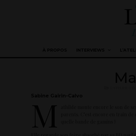
À PROPOS
INTERVIEWS
L’ATEL
Ma
L'ATELIER D'
Sabine Gairin-Calvo
M
athilde monte encore le son de ses 
parents. C’est encore en train de dé
quelle bande de gamins !
Elle regarde son frère absorbé par sa BD parfai