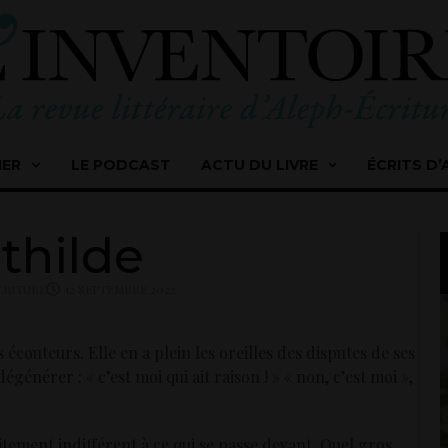
IER
LE PODCAST
ACTU DU LIVRE
ÉCRITS D’
thilde
ÉCRITURE
12 SEPTEMBRE 2022
écouteurs. Elle en a plein les oreilles des disputes de ses
générer : « c’est moi qui ait raison ! » « non, c’est moi »,
tement indifférent à ce qui se passe devant. Quel gros