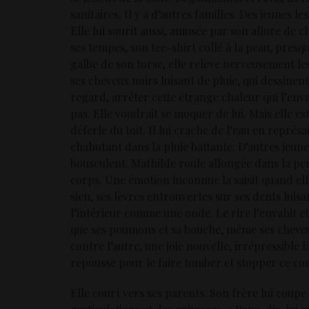
sanitaires. Il y a d’autres familles. Des jeunes l
Elle lui sourit aussi, amusée par son allure de c
ses tempes, son tee-shirt collé à la peau, pres
galbe de son torse, elle relève nerveusement les
ses cheveux noirs luisant de pluie, qui dessine
regard, arrêter cette étrange chaleur qui l’env
pas. Elle voudrait se moquer de lui. Mais elle es
déferle du toit. Il lui crache de l’eau en représa
chahutant dans la pluie battante. D’autres jeunes
bousculent. Mathilde roule allongée dans la pent
corps. Une émotion inconnue la saisit quand ell
sien, ses lèvres entrouvertes sur ses dents luisa
l’intérieur comme une onde. Le rire l’envahit et
que ses poumons et sa bouche, même ses cheveux. I
contre l’autre, une joie nouvelle, irrépressible l
repousse pour le faire tomber et stopper ce con
Elle court vers ses parents. Son frère lui coup