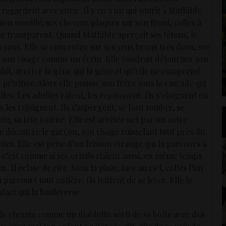
es regardent avec envie. Il y en a un qui sourit à Mathilde.
hien mouillé, ses cheveux plaqués sur son front, collés à
que transparent. Quand Mathilde aperçoit ses tétons, le
 yeux. Elle se concentre sur ses yeux bruns très doux, sur
nt son visage comme un écrin. Elle voudrait détourner son
ahit, arrêter la gêne qui la gêne et qu’elle ne comprend
t pétrifiée. Alors elle pousse son frère sous la cascade qui
illes. Les adultes râlent, les repoussent. Ils s’éloignent en
 les rejoignent. Ils s’aspergent, se font tomber, se
e, sa tête tourne. Elle est arrêtée net par un autre
e découvre le garçon, son visage ruisselant tout près du
ntes. Elle est prise d’un frisson étrange qui la parcours à
 c’est comme si ses orteils riaient aussi, en même temps
l éclate de rire. Sous la pluie, face au ciel, collés l’un
a parcourt tout entière. Ils tentent de se lever. Elle le
tact qui la bouleverse.
e le chemin comme un diablotin sorti de sa boîte avec des