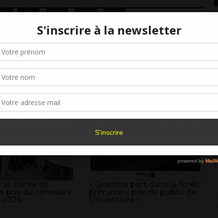
1
Gérer le consentement aux cookies
V
d
r offrir les meilleures expériences, nous utilisons des technologies telles que les
kies pour stocker et/ou accéder aux informations des appareils. Le fait de consen
2
es technologies nous permettra de traiter des données telles que le comporteme
navigation ou les ID uniques sur ce site. Le fait de ne pas consentir ou de retirer 
V
sentement peut avoir un effet négatif sur certaines caractéristiques et fonctions.
G
2
Accepter
Refuser
Voir les préférence
V
6
Politique de cookies
«
r
5
 la soirée de
« Quelque part dans la forêt
s prix du concours
primaire », prix du public de
«
 2026
L’Inventoire !
1