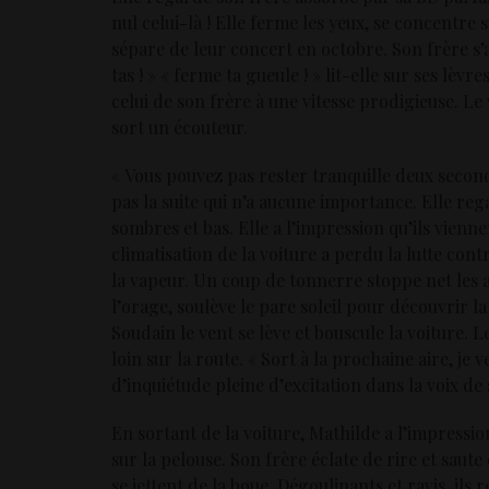
nul celui-là ! Elle ferme les yeux, se concentre 
sépare de leur concert en octobre. Son frère s’
tas ! » « ferme ta gueule ! » lit-elle sur ses lèv
celui de son frère à une vitesse prodigieuse. Le
sort un écouteur.
« Vous pouvez pas rester tranquille deux secon
pas la suite qui n’a aucune importance. Elle re
sombres et bas. Elle a l’impression qu’ils vienn
climatisation de la voiture a perdu la lutte contr
la vapeur. Un coup de tonnerre stoppe net les a
l’orage, soulève le pare soleil pour découvrir l
Soudain le vent se lève et bouscule la voiture. 
loin sur la route. « Sort à la prochaine aire, je 
d’inquiétude pleine d’excitation dans la voix de
En sortant de la voiture, Mathilde a l’impression
sur la pelouse. Son frère éclate de rire et saute
se jettent de la boue. Dégoulinants et ravis, ils