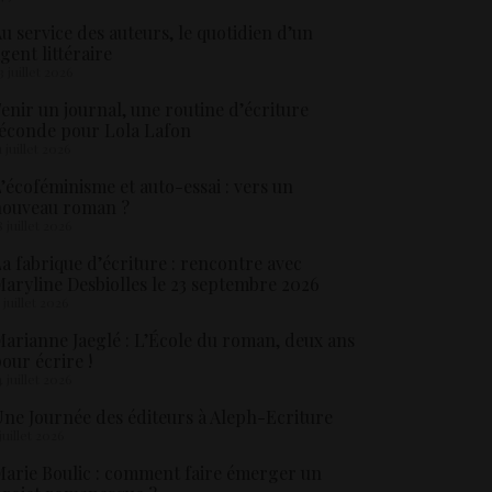
u service des auteurs, le quotidien d’un
gent littéraire
3 juillet 2026
enir un journal, une routine d’écriture
éconde pour Lola Lafon
1 juillet 2026
’écoféminisme et auto-essai : vers un
nouveau roman ?
8 juillet 2026
a fabrique d’écriture : rencontre avec
aryline Desbiolles le 23 septembre 2026
5 juillet 2026
arianne Jaeglé : L’École du roman, deux ans
our écrire !
4 juillet 2026
ne Journée des éditeurs à Aleph-Ecriture
 juillet 2026
arie Boulic : comment faire émerger un