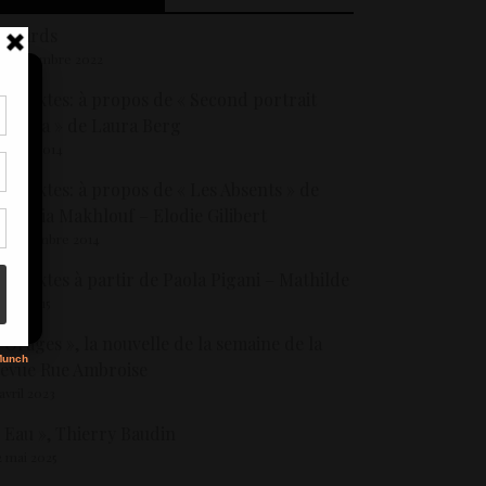
Regards
2 septembre 2022
os textes: à propos de « Second portrait
’Irena » de Laura Berg
tir
3 avril 2014
nt
son
os textes: à propos de « Les Absents » de
eorgia Makhlouf – Elodie Gilibert
7 novembre 2014
s
os textes à partir de Paola Pigani – Mathilde
 juin 2015
 Orages », la nouvelle de la semaine de la
evue Rue Ambroise
 avril 2023
 Eau », Thierry Baudin
2 mai 2025