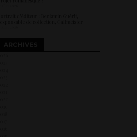
rojet romanesque ?
 juillet 2026
ortrait d’éditeur : Benjamin Guérif,
esponsable de collection, Gallmeister
 juillet 2026
ARCHIVES
2026
2025
2024
2023
2022
021
2020
2019
018
017
2016
015