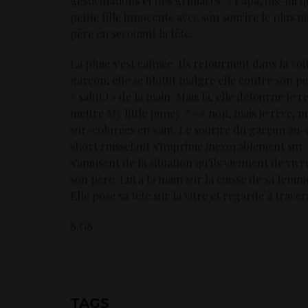
gesticulations et des grimaces. « Papa, dis-lui q
petite fille innocente avec son sourire le plus m
père en secouant la tête.
La pluie s’est calmée. Ils retournent dans la vo
garçon, elle se blottit malgré elle contre son père
« salut ! » de la main. Mais là, elle détourne le
mettre My little poney ? » « non, mais je rêve, 
sur-colorées en vain. Le sourire du garçon au-
short ruisselant s’imprime inexorablement sur l
s’amusent de la situation qu’ils viennent de vivr
son père. Lui a la main sur la cuisse de sa femm
Elle pose sa tête sur la vitre et regarde à traver
S.GS.
TAGS