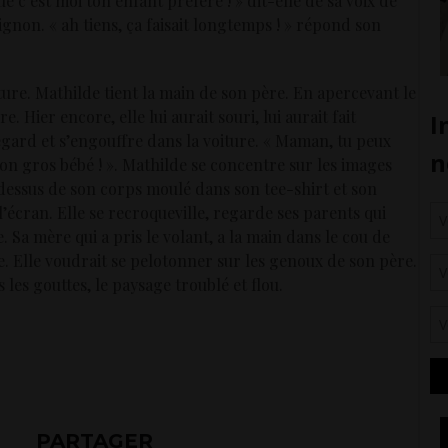
ue c’est moi ton enfant préféré ! » dit-elle de sa voix de
ignon. « ah tiens, ça faisait longtemps ! » répond son
iture. Mathilde tient la main de son père. En apercevant le
. Hier encore, elle lui aurait souri, lui aurait fait
 regard et s’engouffre dans la voiture. « Maman, tu peux
mon gros bébé ! ». Mathilde se concentre sur les images
dessus de son corps moulé dans son tee-shirt et son
’écran. Elle se recroqueville, regarde ses parents qui
e. Sa mère qui a pris le volant, a la main dans le cou de
e. Elle voudrait se pelotonner sur les genoux de son père.
s les gouttes, le paysage troublé et flou.
PARTAGER