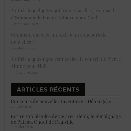
À offrir à quelqu’un qui n’aime pas lire, le conseil
d’Emmanuelle Pavon Dufaure pour Noël
4 décembre 2025
Comment envoyer un texte à un concours de
nouvelles ?
23 octobre 2024
À offrir à quiconque veut écrire, le conseil de Pierre
Ahnne pour Noël
7 décembre 2025
ARTICLES RÉCENTS
Concours de nouvelles Inventoire « Détour(s) »
25 juillet 2026
Écrire son histoire de vie avec Aleph, le témoignage
de Patrick Oudot de Dainville
24 juillet 2026