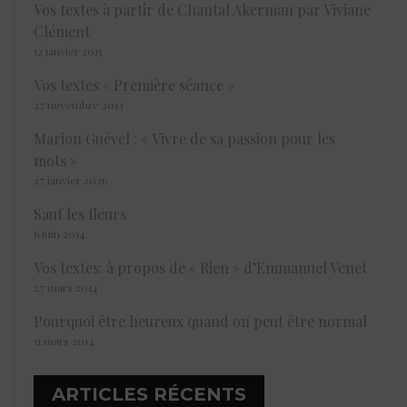
Vos textes à partir de Chantal Akerman par Viviane
Clément
12 janvier 2015
Vos textes « Première séance »
27 novembre 2013
Marion Guével : « Vivre de sa passion pour les
mots »
27 janvier 2026
Sauf les fleurs
6 juin 2014
Vos textes: à propos de « Rien » d’Emmanuel Venet
27 mars 2014
Pourquoi être heureux quand on peut être normal
11 mars 2014
ARTICLES RÉCENTS