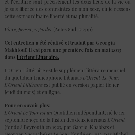
et l’écriture sont précisément les deux lieux de la vie où
je suis libérée des contraintes de mon sexe, où je ressens
cette extraordinaire liberté et ma pluralité.
Vivre, penser, regarder
(Actes Sud, 512pp).
Cet entretien a été réalisé et traduit par Georgia
Makhlouf. Il est paru une première fois en mai 2013
dans
l’Orient Littéraire.
L’Orient Littéraire est le supplément littéraire mensuel
du quotidien francophone Libanais
L’Orient-Le Jour.
L’Orient Littéraire
est publié en version papier (le 1er
Jeudi du mois) et en ligne.
Pour en savoir plus:
L’Orient Le Jour est un
Quotidien indépendant, né le 1er
septembre 1970 de la fusion des deux journaux
L’Orient
(fondé à Beyrouth en 1923, par Gabriel Khabbaz et
Georges Naccache) et
Le Jour
(fondé en 1935, par Michel