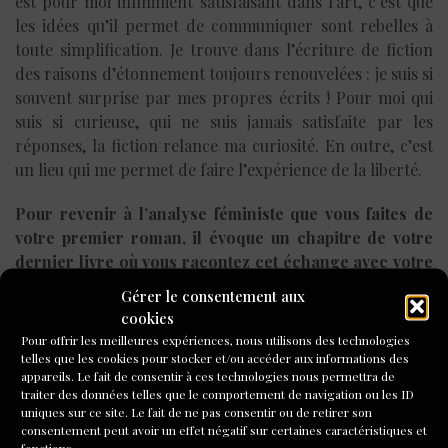
est pour moi infiniment satisfaisant dans l’art, c’est que
les idées qu’il permet de communiquer sont rebelles à
toute simplification. Je trouve dans l’écriture de fiction
des raisons d’étonnement toujours renouvelées : je suis si
souvent surprise par mes propres écrits ! Pour moi qui
suis si curieuse, qui ne suis jamais satisfaite par les
réponses, la fiction relance ma curiosité. En outre, c’est
un lieu qui me permet de faire l’expérience de la liberté.
Pour revenir à l’analyse féministe que vous faites de
votre premier roman, il évoque un chapitre de votre
dernier livre où vous racontez cet échange avec votre
mère qui a tant compté pour vous.
Gérer le consentement aux
cookies
La phrase de ma mère, «
Ne fais pas ce que tu ne souhaites
Pour offrir les meilleures expériences, nous utilisons des technologies
pas faire
» est une reconnaissance de la pression
telles que les cookies pour stocker et/ou accéder aux informations des
qu’exerce sur nous le monde extérieur, pression qui est
appareils. Le fait de consentir à ces technologies nous permettra de
traiter des données telles que le comportement de navigation ou les ID
d’autant plus forte sur les femmes. Je suis en train de
uniques sur ce site. Le fait de ne pas consentir ou de retirer son
rédiger un article qui va paraître dans une anthologie
consentement peut avoir un effet négatif sur certaines caractéristiques et
fonctions.