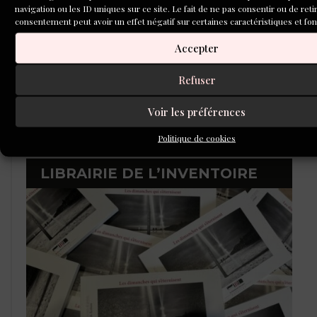
navigation ou les ID uniques sur ce site. Le fait de ne pas consentir ou de reti
consentement peut avoir un effet négatif sur certaines caractéristiques et fon
Accepter
Refuser
Voir les préférences
Politique de cookies
LIBRAIRIE DE L’INVENTOIRE