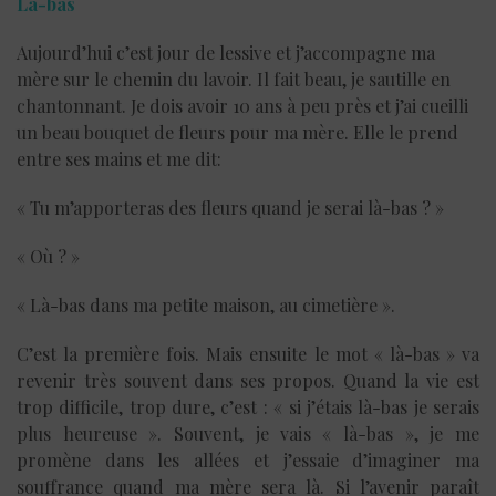
Là-bas
Aujourd’hui c’est jour de lessive et j’accompagne ma
mère sur le chemin du lavoir. Il fait beau, je sautille en
chantonnant. Je dois avoir 10 ans à peu près et j’ai cueilli
un beau bouquet de fleurs pour ma mère. Elle le prend
entre ses mains et me dit:
« Tu m’apporteras des fleurs quand je serai là-bas ? »
« Où ? »
« Là-bas dans ma petite maison, au cimetière ».
C’est la première fois. Mais ensuite le mot « là-bas » va
revenir très souvent dans ses propos. Quand la vie est
trop difficile, trop dure, c’est : « si j’étais là-bas je serais
plus heureuse ». Souvent, je vais « là-bas », je me
promène dans les allées et j’essaie d’imaginer ma
souffrance quand ma mère sera là. Si l’avenir paraît