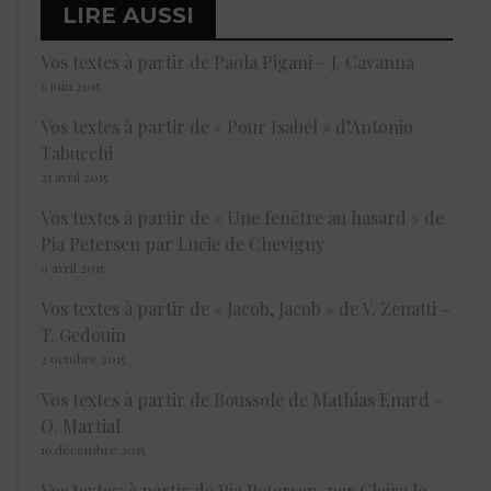
LIRE AUSSI
Vos textes à partir de Paola Pigani – J. Cavanna
6 juin 2015
Vos textes à partir de « Pour Isabel » d’Antonio
Tabucchi
21 avril 2015
Vos textes à partir de « Une fenêtre au hasard » de
Pia Petersen par Lucie de Chevigny
9 avril 2015
Vos textes à partir de « Jacob, Jacob » de V. Zenatti –
T. Gedouin
2 octobre 2015
Vos textes à partir de Boussole de Mathias Enard –
O. Martial
16 décembre 2015
Vos textes: à partir de Pia Petersen, par Claire le