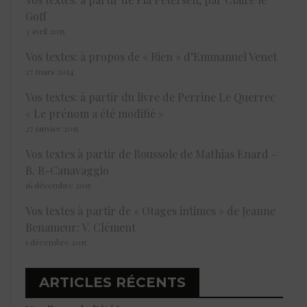
Goff
3 avril 2015
Vos textes: à propos de « Rien » d’Emmanuel Venet
27 mars 2014
Vos textes: à partir du livre de Perrine Le Querrec
« Le prénom a été modifié »
27 janvier 2015
Vos textes à partir de Boussole de Mathias Enard –
B. R-Canavaggio
16 décembre 2015
Vos textes à partir de « Otages intimes » de Jeanne
Benameur: V. Clément
1 décembre 2015
ARTICLES RÉCENTS