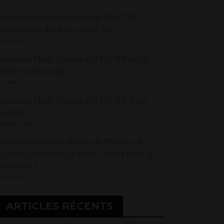
oncours de Flash Fiction de l’EACWP :
xtension de délai au 17 avril 2023
1 avril 2023
oncours Flash-Fiction de l’EACWP sur le
hème « Souterrain »
4 mars 2022
oncours Flash-Fiction de l’EACWP 2024 : «
Ambigu »
9 mars 2024
oncours de Flash Fiction de l’Eacwp : le
agnant français! (1er tour) – Votez pour le
ème tour !
2 mai 2023
ARTICLES RÉCENTS