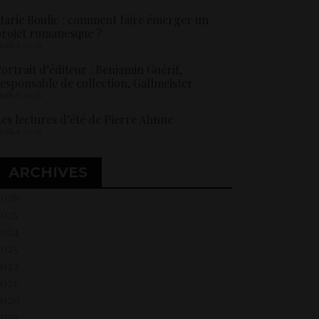
arie Boulic : comment faire émerger un
rojet romanesque ?
 juillet 2026
ortrait d’éditeur : Benjamin Guérif,
esponsable de collection, Gallmeister
 juillet 2026
es lectures d’été de Pierre Ahnne
 juillet 2026
ARCHIVES
2026
2025
2024
2023
2022
021
2020
2019