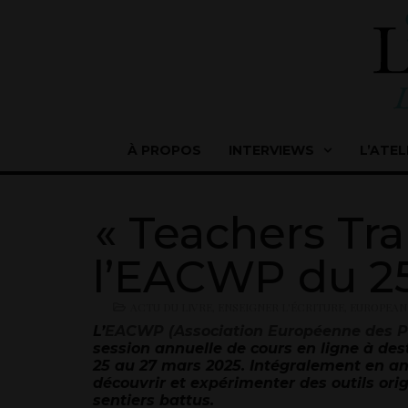
À PROPOS
INTERVIEWS
L’ATEL
« Teachers Tra
l’EACWP du 25
ACTU DU LIVRE
,
ENSEIGNER L'ÉCRITURE
,
EUROPEAN
L’
EACWP (Association Européenne des P
session annuelle de cours en ligne à des
25 au 27 mars 2025. Intégralement en angl
découvrir et expérimenter des outils orig
sentiers battus.