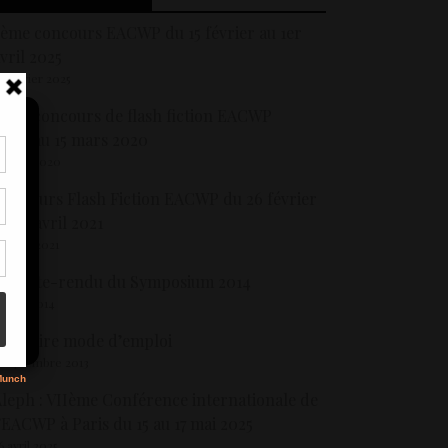
ème concours EACWP du 15 février au 1er
vril 2025
8 février 2025
ème concours de flash fiction EACWP
usqu’au 15 mars 2020
 mars 2020
tir
oncours Flash Fiction EACWP du 26 février
nt
son
u 30 avril 2021
0 avril 2021
Compte-rendu du Symposium 2014
s
6 juin 2014
lossaire mode d’emploi
 septembre 2013
leph : VIIème Conférence internationale de
’EACWP à Paris du 15 au 17 mai 2025
6 avril 2025