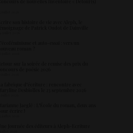
oncours de nouvelles Inventoire « Détour(s)
5 juillet 2026
crire son histoire de vie avec Aleph, le
émoignage de Patrick Oudot de Dainville
4 juillet 2026
’écoféminisme et auto-essai : vers un
nouveau roman ?
8 juillet 2026
etour sur la soirée de remise des prix du
oncours de poésie 2026
6 juillet 2026
a fabrique d’écriture : rencontre avec
aryline Desbiolles le 23 septembre 2026
5 juillet 2026
arianne Jaeglé : L’École du roman, deux ans
our écrire !
4 juillet 2026
ne Journée des éditeurs à Aleph-Ecriture
 juillet 2026