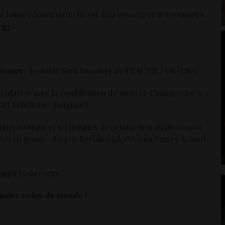
ochaine édition virtuelle est déjà ouverte et se terminera
t
ici
!
ivains
/ Jennifer Steil (membre de l’EACWP / UK-USA)
entation avec la combinaison de mots et d’image / Sara
ef Schrijven / Belgique)
tique, musique et techniques de production audio comme
xtes en prose / Jürgen Berlakovich (Vienna Poetry School
omplets du cours
quatre coins du monde !