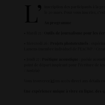
L’
inscription des participants à la pr
le 20 mars. Pour vous inscrire, c’es
Au programme
• Mardi 25 :
Outils de journalisme pour les écr
• Mercredi 26 :
Projets phototextuels
: expérim
Lamens (membre individuel de l’EACWP / Creati
• Jeudi 27 :
Poétique acoustique
: poésie acous
point de départ inspirant pour l’écriture de te
/ Austria)
Vous trouverez
ici
un accès direct aux détails c
Une expérience unique à vivre en ligne, des 