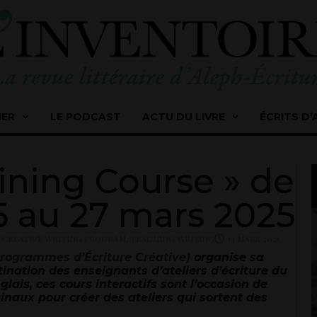
IER
LE PODCAST
ACTU DU LIVRE
ÉCRITS D’
ining Course » de
 au 27 mars 2025
 CREATIVE WRITING PROGRAM
,
TEACHING WRITING
13 MARS 2025
rogrammes d’Écriture Créative)
organise sa
tination des enseignants d’ateliers d’écriture du
ais, ces cours interactifs sont l’occasion de
inaux pour créer des ateliers qui sortent des