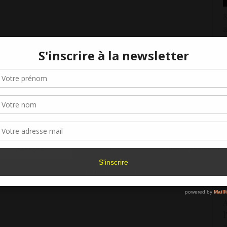
8
a
1
3
Gérer le consentement aux cookies
j
9
r offrir les meilleures expériences, nous utilisons des technologies telles que les
kies pour stocker et/ou accéder aux informations des appareils. Le fait de consen
C
es technologies nous permettra de traiter des données telles que le comporteme
navigation ou les ID uniques sur ce site. Le fait de ne pas consentir ou de retirer 
a
sentement peut avoir un effet négatif sur certaines caractéristiques et fonctions.
2
Accepter
Refuser
Voir les préférence
2
Politique de cookies
G
2
A
l
2