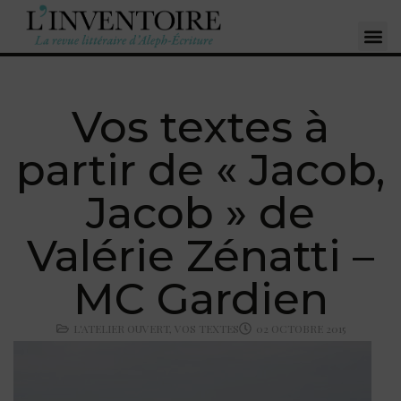
Vos textes à
partir de « Jacob,
Jacob » de
Valérie Zénatti –
MC Gardien
L'ATELIER OUVERT
,
VOS TEXTES
02 OCTOBRE 2015