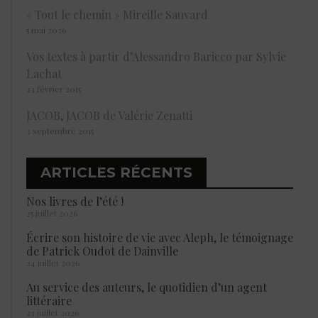
« Tout le chemin » Mireille Sauvard
5 mai 2026
Vos textes à partir d’Alessandro Baricco par Sylvie
Lachat
23 février 2015
JACOB, JACOB de Valérie Zenatti
3 septembre 2015
ARTICLES RÉCENTS
Nos livres de l’été !
25 juillet 2026
Écrire son histoire de vie avec Aleph, le témoignage
de Patrick Oudot de Dainville
24 juillet 2026
Au service des auteurs, le quotidien d’un agent
littéraire
23 juillet 2026