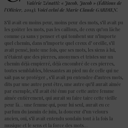
Valérie Zénatti: « Jacob, Jacob » (Éditions de
l’Olivier, 2014). Voici celui de Marie Claude GARDIEN.
S’il avait eu moins peur, moins peur des mots, s’il avait pu
les goûter les mots, pas les cailloux, de ceux qu’on lâche
comme ça sans y penser et qui tombent sur n’importe
quel chemin, dans n’importe quel creux d’ oreille, s’il
avait pensé, juste une fois, que ses mots, les siens à lui,
n’étaient que des pierres, anonymes et tristes sur un
chemin déjà empierré, déjà encombré de ces pierres,
toutes semblables, blessantes au pied nu de celle qui ne
sait pas se protéger , s’il avait pu entendre d’autres mots,
dits par une autre peut être, une autre qu’il aurait aimée
par exemple, s’il avait été ému par cette autre femme
aimée entièrement, qui aurait su faire taire cette vieille
peur là… une femme qui, pour lui seul, aurait eu ce
parfum du jasmin de juin, la douceur d’un velours
ancien, oui, s’il avait entendu soudain tout à la fois la
musique et le sens et la force des mots…