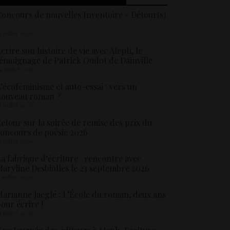
oncours de nouvelles Inventoire « Détour(s)
5 juillet 2026
crire son histoire de vie avec Aleph, le
émoignage de Patrick Oudot de Dainville
4 juillet 2026
’écoféminisme et auto-essai : vers un
nouveau roman ?
8 juillet 2026
etour sur la soirée de remise des prix du
oncours de poésie 2026
6 juillet 2026
a fabrique d’écriture : rencontre avec
aryline Desbiolles le 23 septembre 2026
5 juillet 2026
arianne Jaeglé : L’École du roman, deux ans
our écrire !
4 juillet 2026