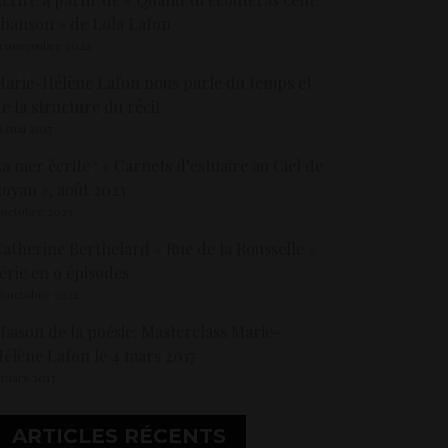
hanson » de Lola Lafon
1 novembre 2022
arie-Hélène Lafon nous parle du temps et
e la structure du récit
9 mai 2017
a mer écrite : « Carnets d’estuaire au Ciel de
oyan », août 2023
 octobre 2023
atherine Berthelard « Rue de la Rousselle »
érie en 9 épisodes
6 octobre 2022
aison de la poésie: Masterclass Marie-
élène Lafon le 4 mars 2017
 mars 2017
ARTICLES RÉCENTS