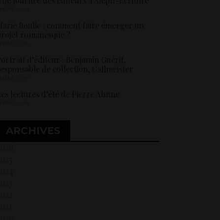
ne Journée des éditeurs à Aleph-Ecriture
 juillet 2026
arie Boulic : comment faire émerger un
rojet romanesque ?
 juillet 2026
ortrait d’éditeur : Benjamin Guérif,
esponsable de collection, Gallmeister
 juillet 2026
es lectures d’été de Pierre Ahnne
 juillet 2026
ARCHIVES
2026
2025
2024
2023
2022
021
2020