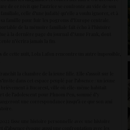
ture de ce récit que l’autrice se confronte au vide de son
 familiale, celle d’une judaïté qu’elle a voulu ignorer, et à
e sa famille pour fuir les pogroms d’Europe centrale.
ortable de la mémoire familiale fait écho à l’histoire
ue à la dernière page du journal d’Anne Frank, dont
cente n’écrira jamais la fin.
s de cette nuit, Lola Lafon rencontre un autre impossible,
.
ranchit la chambre de la jeune fille. Elle s’assoit sur le
’invite dans cet espace peuplé par l’absence : un jeune
brièvement à Bucarest, ville où elle-même habitait
épart de l’adolescent pour Phnom Pen, sommé d’y
changeront une correspondance jusqu’à ce que son ami
toire.
022 tisse une histoire personnelle avec une histoire
 et d’absence évoque aussi une confrontation avec les