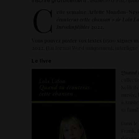
inscrire gratuitement :
Bulletin d’inscripti
C
ette semaine, Arlette Mondon-Neyc
écouteras cette chanson » de Lola L
Inrockuptibles
2022.
Vous pouvez poster vos textes (1500 signes 
2022. (
En format Word uniquement, interligne 1,
Le livre
Quand t
collecti
Sollicit
musée, l
à Amste
sa famil
Dans le 
Frank, 
découpé