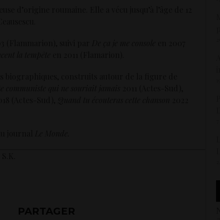
use d’origine roumaine. Elle a vécu jusqu’à l’âge de 12
M
Ceausescu.
p
2
03 (Flammarion), suivi par
De ça je me console
en 2007
cent la tempête
en 2011 (Flamarion).
A
i
es biographiques, construits autour de la figure de
1
te communiste qui ne souriait jamais
2011 (Actes-Sud),
P
018 (Actes-Sud),
Quand tu écouteras cette chanson
2022
D
7
au journal
Le Monde.
L
L
 S.K.
2
PARTAGER
N
2