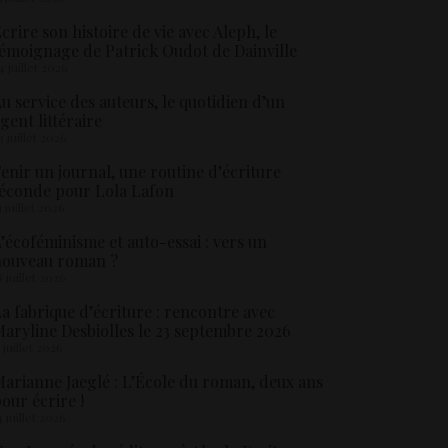
crire son histoire de vie avec Aleph, le
émoignage de Patrick Oudot de Dainville
4 juillet 2026
u service des auteurs, le quotidien d’un
gent littéraire
3 juillet 2026
enir un journal, une routine d’écriture
éconde pour Lola Lafon
1 juillet 2026
’écoféminisme et auto-essai : vers un
nouveau roman ?
8 juillet 2026
a fabrique d’écriture : rencontre avec
aryline Desbiolles le 23 septembre 2026
5 juillet 2026
arianne Jaeglé : L’École du roman, deux ans
our écrire !
4 juillet 2026