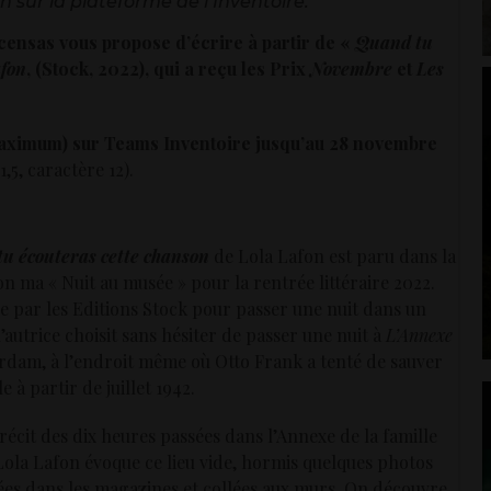
on sur la plateforme de l’Inventoire.
ensas vous propose d’écrire à partir de «
Quand tu
afon
, (Stock, 2022), qui a reçu les Prix
Novembre
et
Les
maximum) sur Teams Inventoire jusqu’au 28 novembre
5, caractère 12).
u écouteras cette chanson
de Lola Lafon est paru dans la
on ma « Nuit au musée » pour la rentrée littéraire 2022.
ée par les Editions Stock pour passer une nuit dans un
’autrice choisit sans hésiter de passer une nuit à
L’Annexe
rdam, à l’endroit même où Otto Frank a tenté de sauver
le à partir de juillet 1942.
récit des dix heures passées dans l’Annexe de la famille
Lola Lafon évoque ce lieu vide, hormis quelques photos
es dans les magazines et collées aux murs. On découvre