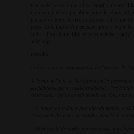
traces du passé. Lola Lafon réussit à nouer l’hist
moins de faire un parallèle entre les deux autric
permet de loger les fragments du vide à partir 
mots ; Lola Lafon s’en est servi pour y loger l
celle « d’une jeune fille irrévérencieuse » qui s
août 1945.
Extraits
Ce livre nous en connaissons la fin l’autrice elle, l
Je le sais, je l’ai lu, ce lieu dans lequel je passera
ses habitants que les visiteurs défilent. C’est le v
est adressé… Qu’on en soit témoin du vide, sans pou
… L’Annexe est le lieu le plus vide du monde, seuls 
et une carte des côtes normandes, piquées de points 
…
Depuis le lit de camp où je suis assise dans la pé