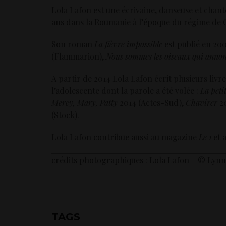
Lola Lafon est une écrivaine, danseuse et chante
ans dans la Roumanie à l’époque du régime de 
Son roman
La fièvre impossible
est publié en 20
(Flammarion),
Nous sommes les oiseaux qui annon
A partir de 2014 Lola Lafon écrit plusieurs livr
l’adolescente dont la parole a été volée :
La peti
Mercy, Mary, Patty
2014 (Actes-Sud),
Chavirer
2
(Stock).
Lola Lafon contribue aussi au magazine
Le 1
et 
crédits photographiques : Lola Lafon – © Lynn
TAGS