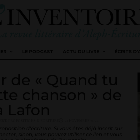
IER
LE PODCAST
ACTU DU LIVRE
ÉCRITS D’
tir de « Quand tu
tte chanson » de
a Lafon
ERT
,
PROPOSITIONS D'ÉCRITURE
21 NOVEMBRE 2022
position d’écriture. Si vous êtes déjà inscrit sur
ecter, sinon, vous pouvez utiliser ce lien et vous