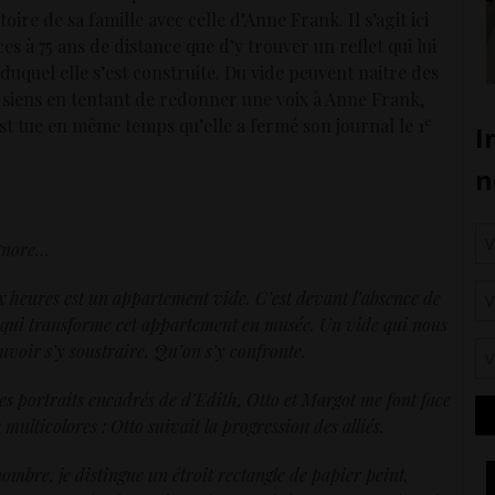
oire de sa famille avec celle d’Anne Frank. Il s’agit ici
es à 75 ans de distance que d’y trouver un reflet qui lui
duquel elle s’est construite. Du vide peuvent naitre des
es siens en tentant de redonner une voix à Anne Frank,
e
’est tue en même temps qu’elle a fermé son journal le 1
’ignore…
i dix heures est un appartement vide. C’est devant l’absence de
ide qui transforme cet appartement en musée. Un vide qui nous
voir s’y soustraire. Qu’on s’y confronte.
les portraits encadrés de d’Edith, Otto et Margot me font face
multicolores : Otto suivait la progression des alliés.
nombre, je distingue un étroit rectangle de papier peint,