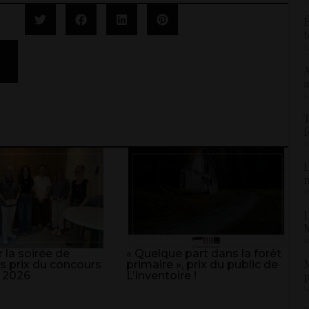
É
t
2
A
a
2
T
f
2
L
1
L
M
1
 la soirée de
« Quelque part dans la forêt
M
s prix du concours
primaire », prix du public de
 2026
L’Inventoire !
p
1