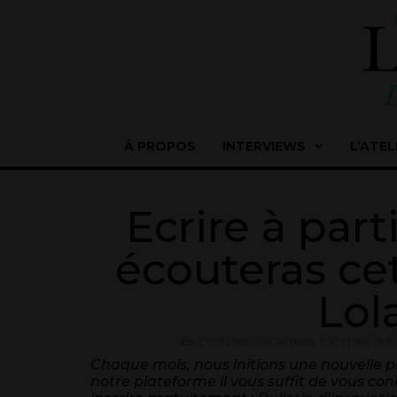
À PROPOS
INTERVIEWS
L’ATEL
Ecrire à par
écouteras ce
Lol
L'ATELIER D'ÉCRITURE
,
L'ATELIER OUV
Chaque mois, nous initions une nouvelle pro
notre plateforme il vous suffit de vous conn