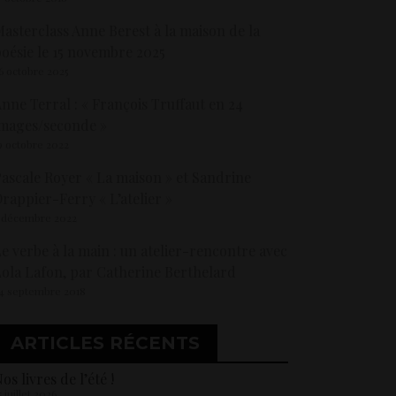
asterclass Anne Berest à la maison de la
oésie le 15 novembre 2025
6 octobre 2025
nne Terral : « François Truffaut en 24
mages/seconde »
9 octobre 2022
ascale Royer « La maison » et Sandrine
rappier-Ferry « L’atelier »
 décembre 2022
e verbe à la main : un atelier-rencontre avec
ola Lafon, par Catherine Berthelard
4 septembre 2018
ARTICLES RÉCENTS
os livres de l’été !
5 juillet 2026