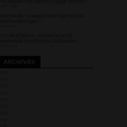
ne Journée des éditeurs à Aleph-Ecriture
 juillet 2026
arie Boulic : comment faire émerger un
rojet romanesque ?
 juillet 2026
ortrait d’éditeur : Benjamin Guérif,
esponsable de collection, Gallmeister
 juillet 2026
ARCHIVES
2026
2025
2024
2023
2022
021
2020
2019
018