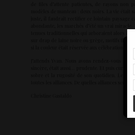
de files d’attente patientes, de rayons non 
modèles de manteau : deux noirs. La vie était s
juste, il faudrait rectifier ce lointain paysag
abondante, les marchés d’été un vrai miracle. D’
tenues traditionnelles qui arboraient alors joy
sur drap de laine noire ou grège, motifs flora
si la couleur était réservée aux célébrations d’a
Pou
J’attends Yvan. Nous avons rendez-vous au caf
coo
sincère, était aussi… prudente. Et puis curieuseme
à c
de 
sobre et la rugosité de son quotidien. Le gri
con
toutes les alliances. De quelles alliances sera-t-
Christine Gastaldo