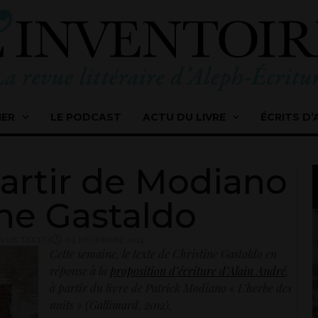
IER
LE PODCAST
ACTU DU LIVRE
ÉCRITS D’
partir de Modiano
ine Gastaldo
,
VOS TEXTES
04 DÉCEMBRE 2014
Cette semaine, le texte de Christine Gastaldo en
réponse à la
proposition d’écriture d’Alain André
,
à partir du livre de Patrick Modiano « L’herbe des
nuits » (Gallimard, 2012).