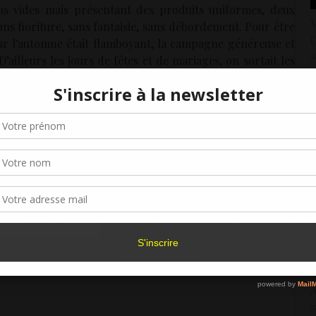
pas vides mais présentant des produits uniformes, deux
V
ans fioriture, sans fantaisie, sans débordement. Pour être
C
e car l’automne était flamboyant, la campagne généreuse et
1
ailleurs les jours de fêtes et de mariages, on sortait les
eusement des couleurs éclatantes : broderies multicolores
V
ux exubérants ou plus sages sur tuniques bicolores, comme
C
Gérer le consentement aux cookies
ntan et en attente d’un avenir meilleur.
1
r offrir les meilleures expériences, nous utilisons des technologies telles que les
V
é de Flore. Je suis légèrement inquiète. Notre relation
kies pour stocker et/ou accéder aux informations des appareils. Le fait de consen
V
nt, il est possible que j’aie aimé la simplicité de cette vie
es technologies nous permettra de traiter des données telles que le comporteme
navigation ou les ID uniques sur ce site. Le fait de ne pas consentir ou de retirer 
2
s est une couleur coopérative et se prête avec bonheur à
sentement peut avoir un effet négatif sur certaines caractéristiques et fonctions.
il question aujourd’hui ?
V
p
Accepter
Refuser
Voir les préférence
2
Politique de cookies
V
o
1