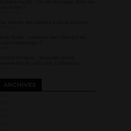
arianne Jaeglé : L’École du roman, deux ans
our écrire !
4 juillet 2026
ne Journée des éditeurs à Aleph-Ecriture
 juillet 2026
arie Boulic : comment faire émerger un
rojet romanesque ?
 juillet 2026
ortrait d’éditeur : Benjamin Guérif,
esponsable de collection, Gallmeister
 juillet 2026
ARCHIVES
2026
2025
2024
2023
2022
021