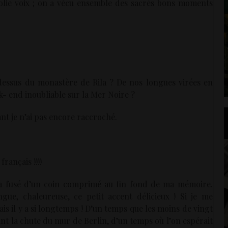
jolie voix ; on a vécu ensemble des sacrés bons moments
u-dessus du monastère de Rila ? De nos longues virées en
- end inoubliable sur la Mer Noire ?
nt je n’ai pas encore raccroché.
nçais !!!!
ui a fusé d’un coin comprimé au fin fond de ma mémoire.
ngue, chaleureuse, ce petit accent délicieux ! Si je me
Mais il y a si longtemps ! D’un temps que les moins de vingt
nt la chute du mur de Berlin, d’un temps où l’on espérait