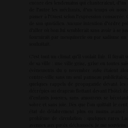
encore des lendemains qui chanteraient, d’un t
de l’autre les méchants, d’un temps où nous r
passer à l’Ouest selon l’expression consacrée. 
de son quotidien. Aucune intention d’ordre pol
d’aller où bon lui semblerait sans avoir à se jus
fournirait par mesquinerie ou par sadisme un l
souhaitait.
C’est tout un climat qu’il voulait fuir. Il fuyait 
de sa ville : une ville grise, grise en toutes s
évènements du 9 novembre 1989 étaient alor
centre-ville sans un seul panneau publicitaire
quelques rappels de propagande devant les é
décrépies ou drapeau flottant devant l’hôtel de
d’enfants joueurs, sans amoureux se bécotant 
sobre et sans joie. Dès que l’on quittait le ce
état de délabrement plus ou moins avancé se 
problème de circulation : quelques rares L
avenues aux pavés déchaussés. Je me souviens a