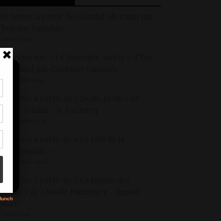
os textes: à partir de Chantal Akerman par
hristine Gastaldo
2 janvier 2015
os textes sur: « Le désordre Azerty » d’Eric
hevillard par Christine Gastaldo
9 décembre 2014
os textes à partir de « Jacob, Jacob » de
tir
alérie Zénatti – N. Leclercq
nt
son
3 septembre 2015
os textes à partir de « Le réel de la
hotographie »
s
0 décembre 2013
os textes à partir de « La langue des
iseaux » de Claudie Hutzinger – Ingrid
Aubry
7 juillet 2015