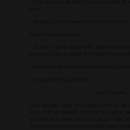
– Non, non pas du tout, je reconnais bien ta 
non ?
– Monsieur, je vous assure ! Vous faites erreur !
Mais le monsieur insiste.
– Et si je te parle d’une belle nuit étoilée a
montagne dans le massif du Vitosha ? D’un week
Cet échange devient un tantinet gênant, pourta
– Yvan, je suis Yvan, Ivantche
– …………………………………….. Mais tu parles…. fra
C’est quelque chose de violent, d’éruptif, q
Cette voix qui parlait autrefois une autre la
souviens ! Il a raison, on se connait fort bien. 
ans ne peuvent pas connaître, d’un temps d’ava