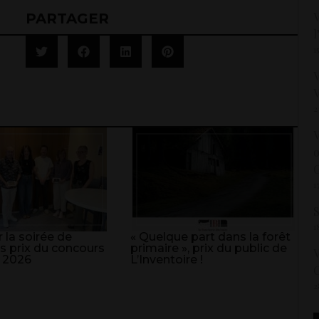
V
PARTAGER
l
1
V
V
2
V
o
G
1
S
1
 la soirée de
« Quelque part dans la forêt
s prix du concours
primaire », prix du public de
V
 2026
L’Inventoire !
C
2