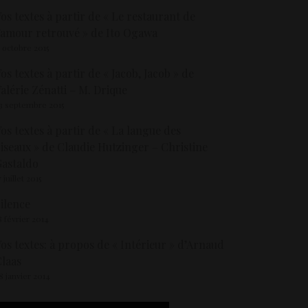
os textes à partir de « Le restaurant de
’amour retrouvé » de Ito Ogawa
5 octobre 2015
os textes à partir de « Jacob, Jacob » de
alérie Zénatti – M. Drique
3 septembre 2015
os textes à partir de « La langue des
iseaux » de Claudie Hutzinger – Christine
astaldo
7 juillet 2015
ilence
8 février 2014
os textes: à propos de « Intérieur » d’Arnaud
laas
8 janvier 2014