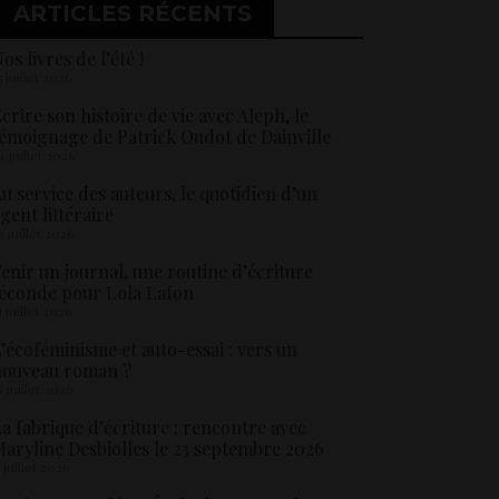
ARTICLES RÉCENTS
os livres de l’été !
5 juillet 2026
crire son histoire de vie avec Aleph, le
émoignage de Patrick Oudot de Dainville
4 juillet 2026
u service des auteurs, le quotidien d’un
gent littéraire
3 juillet 2026
enir un journal, une routine d’écriture
éconde pour Lola Lafon
1 juillet 2026
’écoféminisme et auto-essai : vers un
nouveau roman ?
8 juillet 2026
a fabrique d’écriture : rencontre avec
aryline Desbiolles le 23 septembre 2026
5 juillet 2026