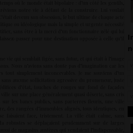
emps où le monde était bipolaire : d’un côté les gentils,
êvions notre vie à défaut de la construire. Lui voulait
C’était devenu son obsession, le but ultime de chaque acte
itique ou idéologique mais la simple et urgente nécessité
tifier, sans être à la merci d’un fonctionnaire zélé qui lui
aissez-passer pour une destination opposée à celle qu’il
une vie qui semblait figée, sans futur, et qui était à l’image
aisons. Nous n’avions sans doute pas d’imagination car les
s tout simplement inconcevables. Je me souviens d’un
, sans aucune sollicitation agressive du promeneur, juste
difices d’état, touches de rouges sur fond de façades
 ville sur une place généralement quasi déserte, sans cris
sur les bancs publics, sans parterres fleuris, une ville
ntre, des rangées d’immeubles alignés, tous identiques, en
faisaient face, tristement. La ville était calme, sans
ada robustes se déplaçaient prudemment sur de larges
ussi de magasins austères qui vendaient l’indispensable,