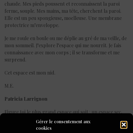
chaude. Mes pieds poussent et reconnaissent la paroi
ferme, souple. Mes mains, ma tête, cherchent la paroi.
Elle est un peu spongieuse, moelleuse. Une membrane
protectrice m’enveloppe.
Je me roule en boule ou me déplie au gré de ma veille, de
mon sommeil. J’explore l’espace qui me nourrit. Je fais
connaissance avec mon corps ; il se transforme et me
surprend.
Cet espace est mon nid.
M.E.
Patricia Larrignon
Figure toi le plus grand espace qui soit : un espace sec,
ardu, un espace rocailleux, aux tonalités rougeâtres, un
Gérer le consentement aux
espace infini composé d’un nombre insensé de couches
cookies