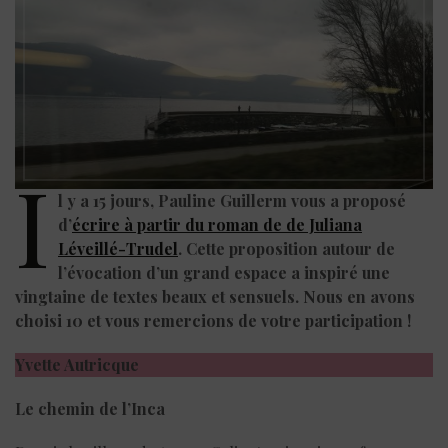
I
l y a 15 jours, Pauline Guillerm vous a proposé
d’
écrire à partir du roman de de Juliana
Léveillé-Trudel
. Cette proposition autour de
l’évocation d’un grand espace a inspiré une
vingtaine de textes beaux et sensuels. Nous en avons
choisi 10 et vous remercions de votre participation !
Yvette Autricque
Le chemin de l’Inca