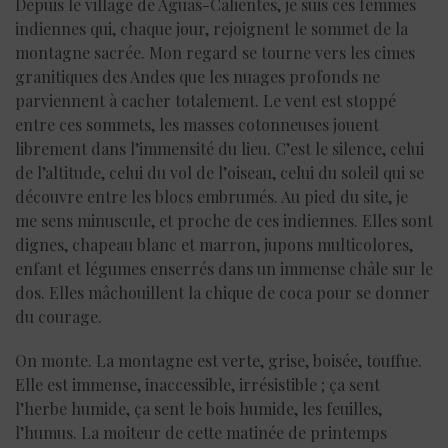
Depuis le village de Aguas-Calientes, je suis ces femmes
indiennes qui, chaque jour, rejoignent le sommet de la
montagne sacrée. Mon regard se tourne vers les cimes
granitiques des Andes que les nuages profonds ne
parviennent à cacher totalement. Le vent est stoppé
entre ces sommets, les masses cotonneuses jouent
librement dans l’immensité du lieu. C’est le silence, celui
de l’altitude, celui du vol de l’oiseau, celui du soleil qui se
découvre entre les blocs embrumés. Au pied du site, je
me sens minuscule, et proche de ces indiennes. Elles sont
dignes, chapeau blanc et marron, jupons multicolores,
enfant et légumes enserrés dans un immense châle sur le
dos. Elles mâchouillent la chique de coca pour se donner
du courage.
On monte. La montagne est verte, grise, boisée, touffue.
Elle est immense, inaccessible, irrésistible ; ça sent
l’herbe humide, ça sent le bois humide, les feuilles,
l’humus. La moiteur de cette matinée de printemps