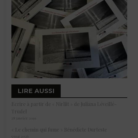
LIRE AUSSI
Ecrire à partir de « Nirliit » de Juliana Léveillé-
Trudel
28 janvier 2019
« Le chemin qui fume » Bénédicte Durteste
5 mai 2026