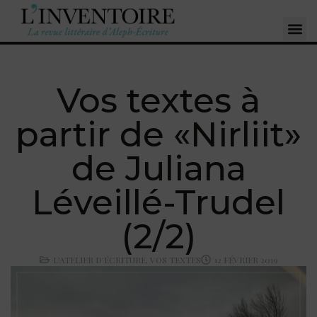
Vos textes à
partir de «Nirliit»
de Juliana
Léveillé-Trudel
(2/2)
L'ATELIER D'ÉCRITURE
,
VOS TEXTES
12 FÉVRIER 2019