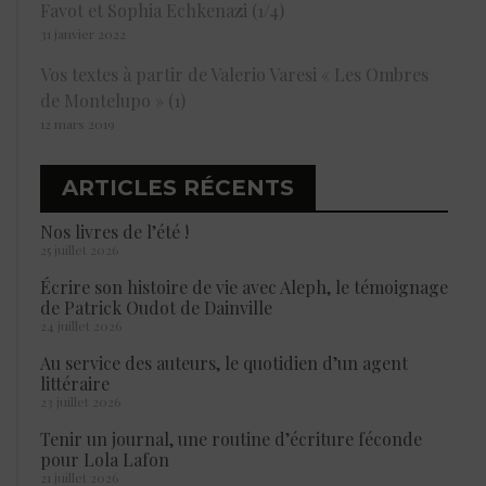
Favot et Sophia Echkenazi (1/4)
31 janvier 2022
Vos textes à partir de Valerio Varesi « Les Ombres
de Montelupo » (1)
12 mars 2019
ARTICLES RÉCENTS
Nos livres de l’été !
25 juillet 2026
Écrire son histoire de vie avec Aleph, le témoignage
de Patrick Oudot de Dainville
24 juillet 2026
Au service des auteurs, le quotidien d’un agent
littéraire
23 juillet 2026
Tenir un journal, une routine d’écriture féconde
pour Lola Lafon
21 juillet 2026