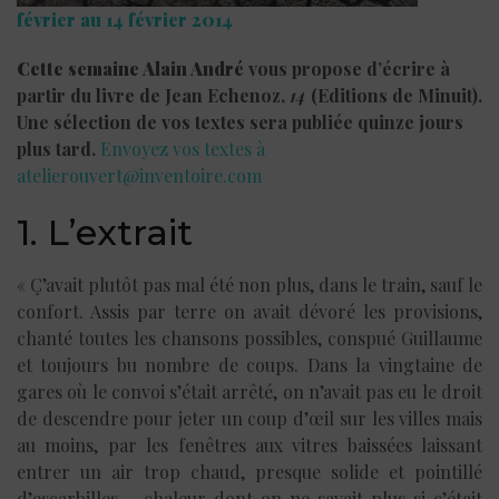
février au 14 février 2014
Cette semaine Alain André
vous propose d’écrire à
partir du livre de Jean Echenoz,
14
(Editions de Minuit).
Une sélection de vos textes sera publiée quinze jours
plus tard.
Envoyez vos textes à
atelierouvert@inventoire.com
1. L’extrait
« Ç’avait plutôt pas mal été non plus, dans le train, sauf le
confort. Assis par terre on avait dévoré les provisions,
chanté toutes les chansons possibles, conspué Guillaume
et toujours bu nombre de coups. Dans la vingtaine de
gares où le convoi s’était arrêté, on n’avait pas eu le droit
de descendre pour jeter un coup d’œil sur les villes mais
au moins, par les fenêtres aux vitres baissées laissant
entrer un air trop chaud, presque solide et pointillé
d’escarbilles – chaleur dont on ne savait plus si c’était