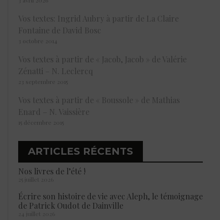
3 avril 2026
Vos textes: Ingrid Aubry à partir de La Claire
Fontaine de David Bosc
3 octobre 2014
Vos textes à partir de « Jacob, Jacob » de Valérie
Zénatti – N. Leclercq
23 septembre 2015
Vos textes à partir de « Boussole » de Mathias
Enard – N. Vaissière
15 décembre 2015
ARTICLES RÉCENTS
Nos livres de l’été !
25 juillet 2026
Écrire son histoire de vie avec Aleph, le témoignage
de Patrick Oudot de Dainville
24 juillet 2026