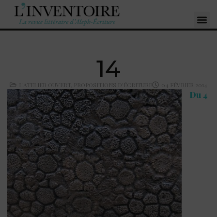
14
L'ATELIER OUVERT
,
PROPOSITIONS D'ÉCRITURE
04 FÉVRIER 2014
Du 4