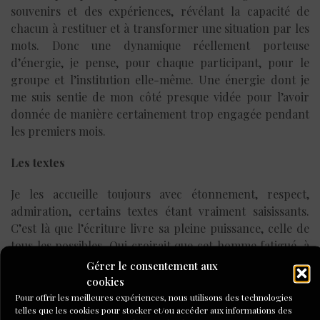
souvenirs et des expériences, révélant la capacité de
chacun à restituer et à transformer une situation par les
mots. Donc une dynamique réellement porteuse
d’énergie, je pense, pour chaque participant, pour le
groupe et l’institution elle-même. Une énergie dont je
me suis sentie de mon côté presque vidée pour l’avoir
donnée de manière certainement trop engagée pendant
les premiers mois.
Les textes
Je les accueille toujours avec étonnement, respect,
admiration, certains textes étant vraiment saisissants.
C’est là que l’écriture livre sa pleine puissance, celle de
tous les possibles. Qui croirait que cet homme fatigué, à
la main tremblante, que je comprends mal tant il mange
Gérer le consentement aux
ses mots, ira nous livrer ce texte magnifique sur la
cookies
naissance de sa fille ? Ou encore que cet autre, qui ne
Pour offrir les meilleures expériences, nous utilisons des technologies
telles que les cookies pour stocker et/ou accéder aux informations des
veut pas écrire mais vient juste voir, nous offrira