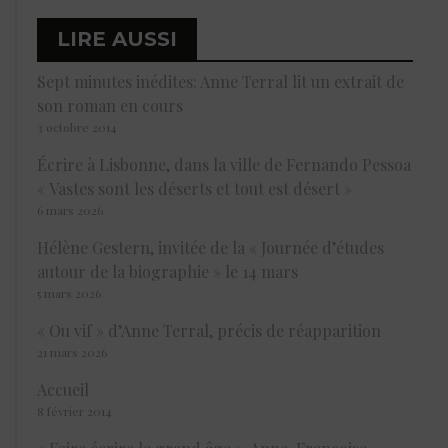
LIRE AUSSI
Sept minutes inédites: Anne Terral lit un extrait de
son roman en cours
3 octobre 2014
Écrire à Lisbonne, dans la ville de Fernando Pessoa
« Vastes sont les déserts et tout est désert »
6 mars 2026
Hélène Gestern, invitée de la « Journée d’études
autour de la biographie » le 14 mars
5 mars 2026
« Ou vif » d’Anne Terral, précis de réapparition
21 mars 2026
Accueil
8 février 2014