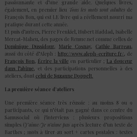
passionnante et d’une grande aide. Quelques livres,
également, en premier lieu
Tous les mots sont adultes
de
François Bon, qui est LE livre qui a réellement nourri ma
pratique durant cette année.
Et puis d’autres, Pierre Frenkiel, Hubert Haddad, Isabelle
Mercat-Maheu, des pages de Remue.net comme celles de
Dominique Dussidour
,
Marie Cosnay
,
Cathie Barreau
,
aussi du côté d’Aleph :
http://www.aleph-ecriture.fr/
, de
François Bon
,
Écrire la ville
en particulier ;
La douceur
dans l’abîme
, et des participations personnelles à des
ateliers, dont
celui de Suzanne Doppelt.
La première séance d’ateliers
Une première séance très réussie : au moins 8 ou 9
participants, ce qui n’était pas gagné dans ce centre du
Samusocial où j’interviens : plusieurs propositions
simples (
J’aime/Je n’aime pas
après lecture d’un texte de
Barthes ; mots à tirer au sort + cartes postales : textes