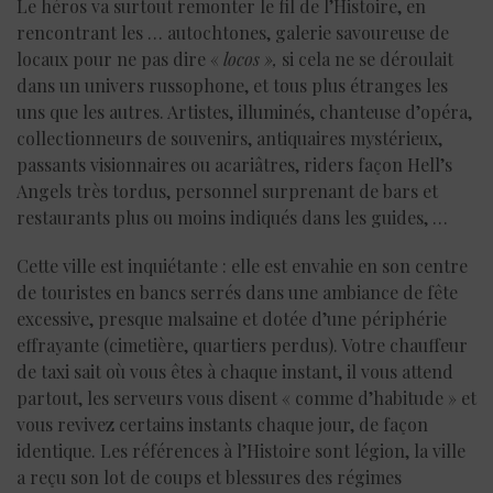
Le héros va surtout remonter le fil de l’Histoire, en
rencontrant les … autochtones, galerie savoureuse de
locaux pour ne pas dire «
locos »,
si cela ne se déroulait
dans un univers russophone, et tous plus étranges les
uns que les autres. Artistes, illuminés, chanteuse d’opéra,
collectionneurs de souvenirs, antiquaires mystérieux,
passants visionnaires ou acariâtres, riders façon Hell’s
Angels très tordus, personnel surprenant de bars et
restaurants plus ou moins indiqués dans les guides, …
Cette ville est inquiétante : elle est envahie en son centre
de touristes en bancs serrés dans une ambiance de fête
excessive, presque malsaine et dotée d’une périphérie
effrayante (cimetière, quartiers perdus). Votre chauffeur
de taxi sait où vous êtes à chaque instant, il vous attend
partout, les serveurs vous disent « comme d’habitude » et
vous revivez certains instants chaque jour, de façon
identique. Les références à l’Histoire sont légion, la ville
a reçu son lot de coups et blessures des régimes