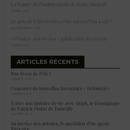
La femme de l’ambassadeur de Katia Astafieff
29 juin 2015
Le prix de L’Inventoire, c’est aujourd’hui à 19h !
14 septembre 2019
« Donnez-moi un dos » publication du recueil
20 juin 2021
ARTICLES RÉCENTS
Nos livres de l’été !
25 juillet 2026
Concours de nouvelles Inventoire « Détour(s) »
25 juillet 2026
Écrire son histoire de vie avec Aleph, le témoignage
de Patrick Oudot de Dainville
24 juillet 2026
Au service des auteurs, le quotidien d’un agent
littéraire