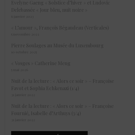
Evelyne Gaeng « Solstice d’hiver » et Ludovic
Delebassée « Jour bleu, nuit noire »
6 janvier 2023
« L’amour », François Bégaudeau (Verticales)
5 novembre 2023
Pierre Soulages au Musée du Luxembourg
10 octobre 2025
« Vosges » Catherine Meng
5 mai 2026
Nuit de la lecture : « Alors ce soir » – Françoise
Favot et Sophia Echkenazi (1/4)
31 janvier 2022
Nuit de la lecture : « Alors ce soir » – Françoise
Fournié, Isabelle d’Arthuys (3/4)
31 janvier 2022