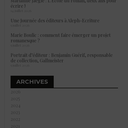
Marianne Jaeglé : L’École du roman, deux ans pour
écrire !
14 juillet 2026
Une Journée des éditeurs à Aleph-Ecriture
5 juillet 2026
Marie Boulic : comment faire émerger un projet
romanesque ?
5 juillet 2026
Portrait d’éditeur : Benjamin Guérif, responsable
de collection, Gallmeister
5 juillet 2026
ARCHIVES
2026
2025
2024
2023
2022
2021