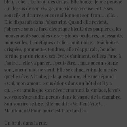
bleu… clic… Le bruit des draps. Elle bouge. Je me penche
au-dessus de son visage, une ride se creuse entre ses
sourcils et d’autres encore sillonnent son front… clic…
Elle disparaît dans l’obscurité. Quand elle revient,
j’observe sous le fard électrique bleuté des paupières, les
mouvements saccadés de ses globes oculaires, incessants,
minuscules, frénétiques et clic… nuit noire… Mâchoires
crispées, pommettes tendues, elle réapparait , bouche
tordue par un rictus, ses lèvres s’animent, collées l’une à
l’autre… elle va parler… peut-être… mais aucun son ne
sort, aucun mot ne vient. Elle se calme, enfin. Je me dis
qu’elle rêve. A l’aube, je la questionne, elle me répond :
« Oui, mon amour. Nous étions dans un hôtel et il y a
eu… » et tandis que son rêve remonte à la surface, je vois
ses yeux s’agrandir, perdus dans le vague de la chambre.
Son sourire se fige. Elle me dit : « Va-t’en ! Vite ! …
Maintenant ! Pour moi c’est trop tard ! ».
Un bruit dans la rue.