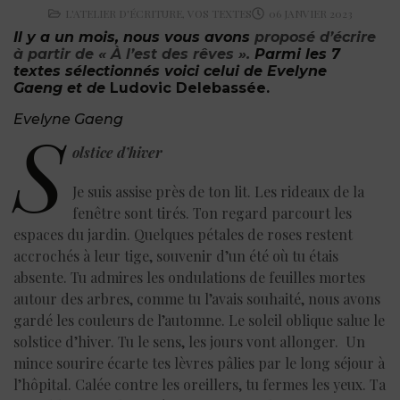
L'ATELIER D'ÉCRITURE
,
VOS TEXTES
06 JANVIER 2023
Il y a un mois, nous vous avons
proposé d’écrire
à partir de « À l’est des rêves ».
Parmi les 7
textes sélectionnés voici celui de
Evelyne
Gaeng
et de
Ludovic Delebassée.
Evelyne Gaeng
S
olstice d’hiver
Je suis assise près de ton lit. Les rideaux de la
fenêtre sont tirés. Ton regard parcourt les
espaces du jardin. Quelques pétales de roses restent
accrochés à leur tige, souvenir d’un été où tu étais
absente. Tu admires les ondulations de feuilles mortes
autour des arbres, comme tu l’avais souhaité, nous avons
gardé les couleurs de l’automne. Le soleil oblique salue le
solstice d’hiver. Tu le sens, les jours vont allonger. Un
mince sourire écarte tes lèvres pâlies par le long séjour à
l’hôpital. Calée contre les oreillers, tu fermes les yeux. Ta