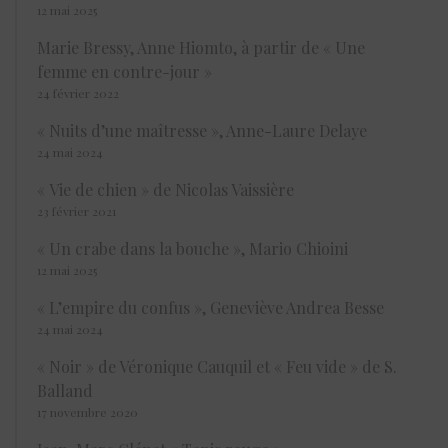
12 mai 2025
Marie Bressy, Anne Hiomto, à partir de « Une
femme en contre-jour »
24 février 2022
« Nuits d’une maîtresse », Anne-Laure Delaye
24 mai 2024
« Vie de chien » de Nicolas Vaissière
23 février 2021
« Un crabe dans la bouche », Mario Chioini
12 mai 2025
« L’empire du confus », Geneviève Andrea Besse
24 mai 2024
« Noir » de Véronique Cauquil et « Feu vide » de S.
Balland
17 novembre 2020