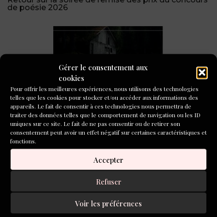
de poésie 2026
Gérer le consentement aux
cookies
Pour offrir les meilleures expériences, nous utilisons des technologies
telles que les cookies pour stocker et/ou accéder aux informations des
« Quelque part dans la forêt primaire », prix du
appareils. Le fait de consentir à ces technologies nous permettra de
public de L’Inventoire !
traiter des données telles que le comportement de navigation ou les ID
uniques sur ce site. Le fait de ne pas consentir ou de retirer son
CONCOURS DE NOUVELLES
consentement peut avoir un effet négatif sur certaines caractéristiques et
2026
fonctions.
Accepter
Refuser
Voir les préférences