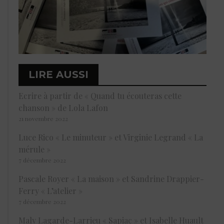
LIRE AUSSI
Ecrire à partir de « Quand tu écouteras cette
chanson » de Lola Lafon
21 novembre 2022
Luce Rico « Le minuteur » et Virginie Legrand « La
mérule »
7 décembre 2022
Pascale Royer « La maison » et Sandrine Drappier-
Ferry « L’atelier »
7 décembre 2022
Maly Lagarde-Larrieu « Sapiac » et Isabelle Huault