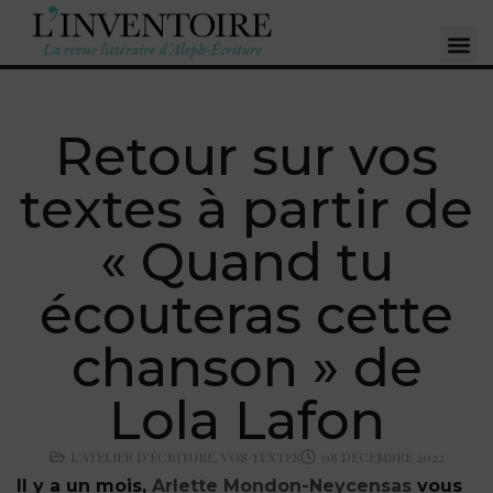
Retour sur vos
textes à partir de
« Quand tu
écouteras cette
chanson » de
Lola Lafon
L'ATELIER D'ÉCRITURE
,
VOS TEXTES
08 DÉCEMBRE 2022
Il y a un mois,
Arlette Mondon-Neycensas
vous