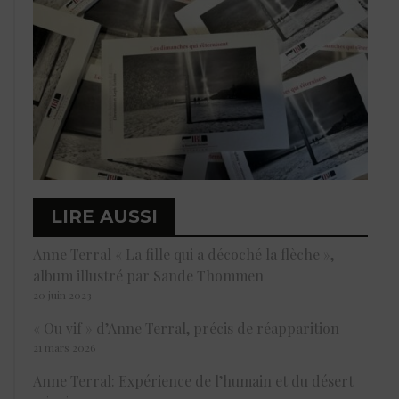
LIRE AUSSI
Anne Terral « La fille qui a décoché la flèche »,
album illustré par Sande Thommen
20 juin 2023
« Ou vif » d’Anne Terral, précis de réapparition
21 mars 2026
Anne Terral: Expérience de l’humain et du désert