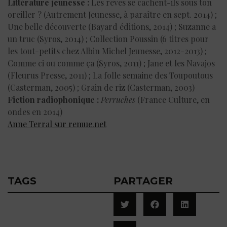
Littérature jeunesse :
Les rêves se cachent-ils sous ton
oreiller ? (Autrement Jeunesse, à paraître en sept. 2014) ;
Une belle découverte (Bayard éditions, 2014) ; Suzanne a
un truc (Syros, 2014) ; Collection Poussin (6 titres pour
les tout-petits chez Albin Michel Jeunesse, 2012-2013) ;
Comme ci ou comme ça (Syros, 2011) ; Jane et les Navajos
(Fleurus Presse, 2011) ; La folle semaine des Toupoutous
(Casterman, 2005) ; Grain de riz (Casterman, 2003)
Fiction radiophonique :
Perruches
(France Culture, en
ondes en 2014)
Anne Terral sur remue.net
TAGS
PARTAGER