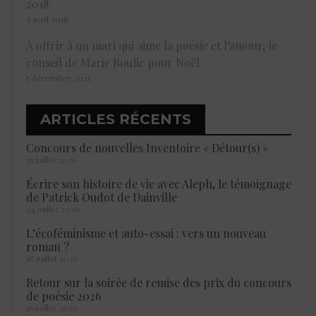
2018
2 avril 2018
À offrir à un mari qui aime la poésie et l’amour, le
conseil de Marie Boulic pour Noël
5 décembre 2025
ARTICLES RÉCENTS
Concours de nouvelles Inventoire « Détour(s) »
25 juillet 2026
Écrire son histoire de vie avec Aleph, le témoignage
de Patrick Oudot de Dainville
24 juillet 2026
L’écoféminisme et auto-essai : vers un nouveau
roman ?
18 juillet 2026
Retour sur la soirée de remise des prix du concours
de poésie 2026
16 juillet 2026