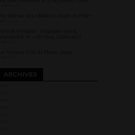
aryline Desbiolles le 23 septembre 2026
5 juillet 2026
ne Journée des éditeurs à Aleph-Ecriture
 juillet 2026
ortrait d’éditeur : Benjamin Guérif,
esponsable de collection, Gallmeister
 juillet 2026
es lectures d’été de Pierre Ahnne
 juillet 2026
ARCHIVES
2026
2025
2024
2023
2022
021
2020