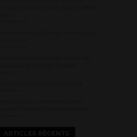
oyages, le conseil de Marie-Laure Rossi pour
Noël
 décembre 2025
es lauréats du prix littéraire Handi-Livres
ont connus !
 décembre 2025
 Ecrire et éditer son histoire de vie » : un
émoignage de Catherine Lecamus
9 mars 2026
crire l’amitié avec Marie-Laure Rossi
 octobre 2025
ichèle Cléach: « On ne peut pas tout
aconter d’une vie, il faut faire des choix »
7 décembre 2020
ARTICLES RÉCENTS