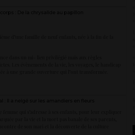
v
rps : De la chrysalide au papillon
8
L
ème d’une famille de neuf enfants, née à la fin de la
s
9
«
ce dans un mi- lieu privilégié mais aux règles
t
ictes. Les évènements de la vie, les voyages, le handicap
1
ée à une grande ouverture qui l’ont transformée.
É
6
M
l : Il a neigé sur les amandiers en fleurs
r
ne femme qui s’adresse à ses enfants, pour leur expliquer
2
 marquée par la vie et la mort pas banale de ses parents,
ncontre de son mari et la découverte de la culture