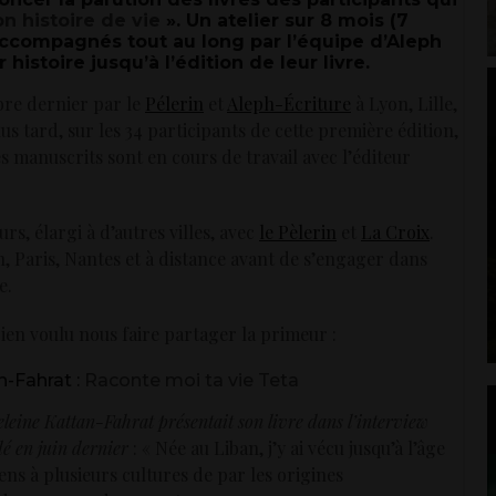
on histoire de vie
». Un atelier sur 8 mois (7
accompagnés tout au long par l’équipe d’Aleph
r histoire jusqu’à l’édition de leur livre.
mbre dernier par le
Pélerin
et
Aleph-Écriture
à Lyon, Lille,
us tard, sur les 34 participants de cette première édition,
es manuscrits sont en cours de travail avec l’éditeur
rs, élargi à d’autres villes, avec
le Pèlerin
et
La Croix
.
, Paris, Nantes et à distance avant de s’engager dans
e.
 bien voulu nous faire partager la primeur :
-Fahrat :
Raconte moi ta vie Teta
eine Kattan-Fahrat présentait son livre dans l’interview
dé en juin dernier
: « Née au Liban, j’y ai vécu jusqu’à l’âge
iens à plusieurs cultures de par les origines