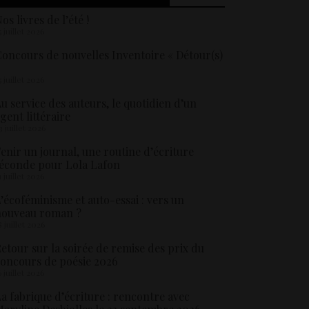
os livres de l’été !
5 juillet 2026
oncours de nouvelles Inventoire « Détour(s)
5 juillet 2026
u service des auteurs, le quotidien d’un
gent littéraire
3 juillet 2026
enir un journal, une routine d’écriture
éconde pour Lola Lafon
1 juillet 2026
’écoféminisme et auto-essai : vers un
nouveau roman ?
8 juillet 2026
etour sur la soirée de remise des prix du
oncours de poésie 2026
6 juillet 2026
a fabrique d’écriture : rencontre avec