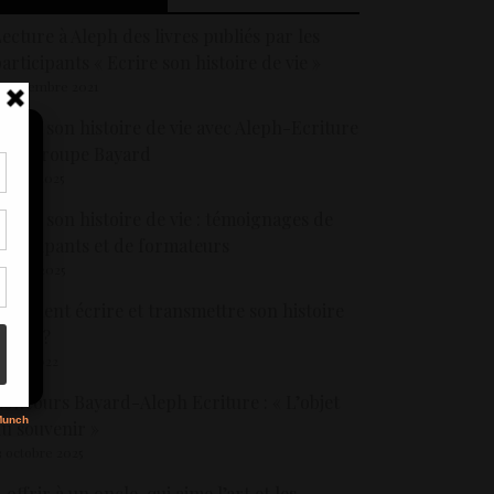
ecture à Aleph des livres publiés par les
articipants « Ecrire son histoire de vie »
5 novembre 2021
crire son histoire de vie avec Aleph-Ecriture
t le groupe Bayard
6 août 2025
tir
crire son histoire de vie : témoignages de
nt
son
articipants et de formateurs
8 août 2025
omment écrire et transmettre son histoire
s
e vie ?
 avril 2022
oncours Bayard-Aleph Ecriture : « L’objet
u souvenir »
3 octobre 2025
 offrir à un oncle, qui aime l’art et les