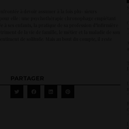
N
onfrontée à devoir assumer à la fois plu- sieurs
2
s pour elle : une psychothérapie chronophage empiétant
C
́e à ses enfants, la pratique de sa profession d’infirmière
»
́triment de la vie de famille, le métier et la maladie de son
2
sentiment de solitude. Mais au bout du compte, il reste
A
a
2
T
f
2
PARTAGER
L
1
R
c
1
L