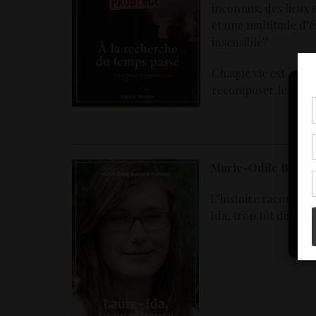
inconnus, des lieux 
et une multitude d’é
insensible?
Chaque vie est à pri
recomposer le passe
Pou
coo
à c
de 
Marie-Odile Boccar
con
L’histoire racontée 
Ida, trop tôt disparu