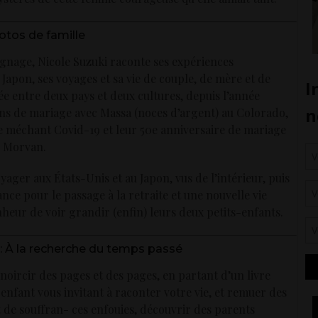
hotos de famille
ignage, Nicole Suzuki raconte ses expériences
Japon, ses voyages et sa vie de couple, de mère et de
ée entre deux pays et deux cultures, depuis l’année
ns de mariage avec Massa (noces d’argent) au Colorado,
 ce méchant Covid-19 et leur 50e anniversaire de mariage
e Morvan.
yager aux États-Unis et au Japon, vus de l’intérieur, puis
ce pour le passage à la retraite et une nouvelle vie
nheur de voir grandir (enfin) leurs deux petits-enfants.
 : À la recherche du temps passé
ircir des pages et des pages, en partant d’un livre
 enfant vous invitant à raconter votre vie, et remuer des
t de souffran- ces enfouies, découvrir des parents