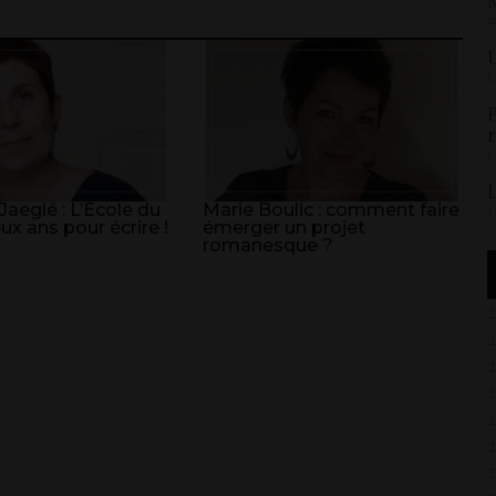
M
1
U
5
P
r
5
L
aeglé : L’École du
Marie Boulic : comment faire
1
x ans pour écrire !
émerger un projet
romanesque ?
2