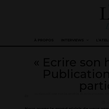
À PROPOS
INTERVIEWS
L’ATEL
« Ecrire son h
Publication
parti
ACTUALITÉ DES PARTICIPANTS
,
ÉCRITS D'ALEPH
,
EN
2
Nous avons le grand plaisir de vous anno