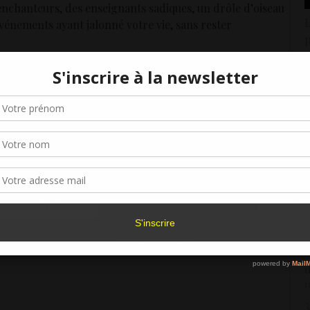
enchanteurs, des enseignants sadiques, un drôle d’oiseau
L
vénements ayant jalonné votre vie, sans rester
p
2
ori d’une banalité singulière, mais quand on creuse pour
É
Gérer le consentement aux cookies
́… »
e
2
r offrir les meilleures expériences, nous utilisons des technologies telles que les
kies pour stocker et/ou accéder aux informations des appareils. Le fait de consen
É
es technologies nous permettra de traiter des données telles que le comporteme
navigation ou les ID uniques sur ce site. Le fait de ne pas consentir ou de retirer 
p
d-Ferrand : Laure-Ida, tu es vivante
sentement peut avoir un effet négatif sur certaines caractéristiques et fonctions.
2
dans ce récit-témoignage, parle d’une jeune-fille, Laure-
C
Accepter
Refuser
Voir les préférence
e.
d
6
Politique de cookies
C
d
1
À