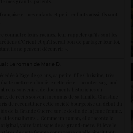
de mes grands-parents.
 française et mes enfants et petit-enfants aussi. Ils sont
.
ire connaître leurs racines, leur rappeler qu’ils sont les
étiens d’Orient et qu’il serait bon de partager leur foi,
tant ils ne peuvent découvrir ».
ual : Le roman de Marie D.
édée à l’âge de 92 ans, sa petite-fille Christine, très
ouhaité mettre en lumière cette vie et raconter sa grand-
mbreux souvenirs, de documents historiques ou
ie, de récits souvent inconnus de sa famille, Christine
ris de reconstituer cette société bourgeoise du début du
oids de la Grande Guerre sur le destin de la jeune femme,
rs et les malheurs… Comme un roman, elle raconte le
, original, voire fantasque de sa grand-mère. Et lève le
ystères de cette femme courageuse qu’elle aimait tant.