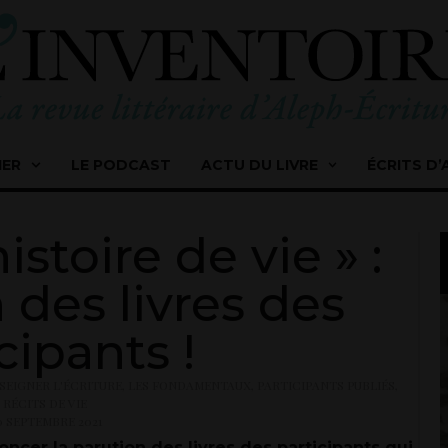
IER
LE PODCAST
ACTU DU LIVRE
ÉCRITS D’
istoire de vie » :
 des livres des
cipants !
SEIGNER L'ÉCRITURE
,
LES FONDAMENTAUX
,
PARTICIPANTS PUBLIÉS
,
RÉCITS DE VIE
0 SEPTEMBRE 2021
ncer la parution des livres des participants qui