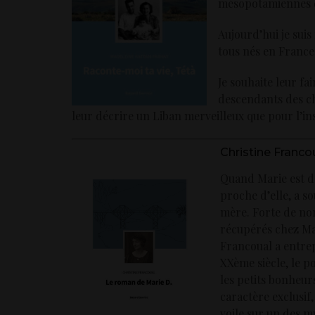
mésopotamiennes 
Aujourd’hui je suis
tous nés en France
Je souhaite leur fa
descendants des chr
leur décrire un Liban merveilleux que pour l’ins
Christine Franco
Quand Marie est déc
proche d’elle, a s
mère. Forte de no
récupérés chez Mar
Francoual a entrep
XXème siècle, le p
les petits bonheu
caractère exclusif
voile sur un des m