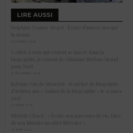
LIRE AUSSI
Delphine Tranier-Brard : Écrire d’autres vies que
la sienne
13 octobre 2021
À offrir à ceux qui veulent se lancer dans la
biographie, le conseil de Ghislaine Burban Giraud
pour Noël
17 décembre 2025
Sylviane Van de Moortele : le métier de biographe
d’artistes aux « Assises de la biographie » le 21 mars
2025
20 mars 2025
Michèle Cléach : « Écrire son parcours de vie, faire
de son histoire un objet littéraire »
29 août 2022