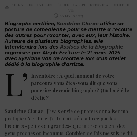
ANIMATEURS D'ATELIERS
,
ÉCRITS D'ALEPH
,
INTERVIEWS
,
RÉCITS DE
VIE
20 MARS 2025
Biographe certifiée,
Sandrine Clarac
utilise sa
posture de comédienne pour se mettre à l’écoute
des autres pour raconter, avec eux, leur histoire.
Auteure de plusieurs biographies, elle
interviendra lors des
Assises de la biographie
organisée par Aleph-Écriture le 21 mars
2025
avec Sylviane van de Moortele lors d’un atelier
dédié à la biographie d’artiste.
L’
Inventoire
:
À quel moment de votre
parcours vous êtes-vous dit que vous
pourriez devenir biographe ? Quel a été le
déclic ?
Sandrine Clarac
: J’avais envie de professionnaliser ma
pratique d’écriture. J’ai toujours été attirée par les
histoires -petites ou grandes- que me racontaient des
gens proches ou inconnus. Combien de fois me suis-je dit