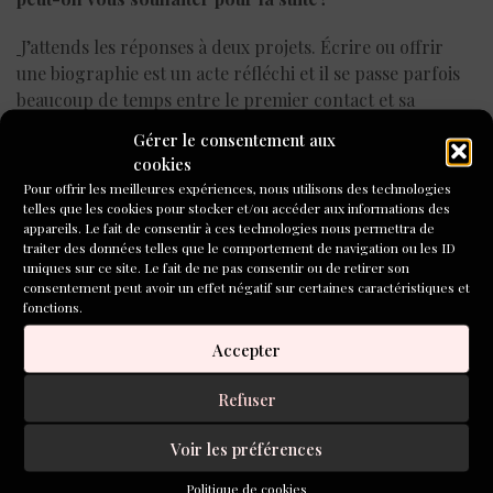
J’attends les réponses à deux projets. Écrire ou offrir
une biographie est un acte réfléchi et il se passe parfois
beaucoup de temps entre le premier contact et sa
réalisation.
Gérer le consentement aux
cookies
Et l’on peut me souhaiter … de continuer d’écrire tous
Pour offrir les meilleures expériences, nous utilisons des technologies
ces chemins, toutes ces diversités fascinantes !
telles que les cookies pour stocker et/ou accéder aux informations des
appareils. Le fait de consentir à ces technologies nous permettra de
DP
traiter des données telles que le comportement de navigation ou les ID
uniques sur ce site. Le fait de ne pas consentir ou de retirer son
consentement peut avoir un effet négatif sur certaines caractéristiques et
Dernier ouvrage paru : Camille Lelouche « Tout de
fonctions.
dire », éd. Stock, 2025
Accepter
Pour en savoir plus, découvrez le site internet de
Refuser
Sandrine Clarac
ici
.
Voir les préférences
Politique de cookies