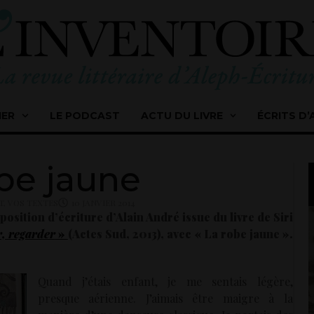
IER
LE PODCAST
ACTU DU LIVRE
ÉCRITS D’
be jaune
T
,
VOS TEXTES
10 JANVIER 2014
position d’écriture d’Alain André issue du livre de
Siri
r, regarder
»
(Actes Sud, 2013), avec « La robe jaune ».
Quand j’étais enfant, je me sentais légère,
presque aérienne. J’aimais être maigre à la