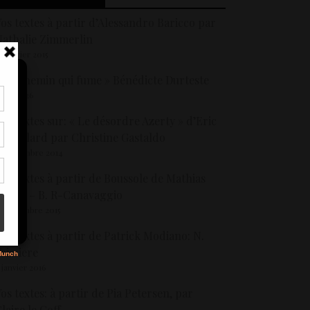
os textes à partir d’Alessandro Baricco par
athalie Zimmerlin
3 février 2015
 Le chemin qui fume » Bénédicte Durteste
 mai 2026
tir
os textes sur: « Le désordre Azerty » d’Eric
nt
hevillard par Christine Gastaldo
son
9 décembre 2014
os textes à partir de Boussole de Mathias
s
nard – B. R-Canavaggio
6 décembre 2015
os textes à partir de Patrick Modiano: N.
aissiere
 janvier 2016
os textes: à partir de Pia Petersen, par
laire le Goff