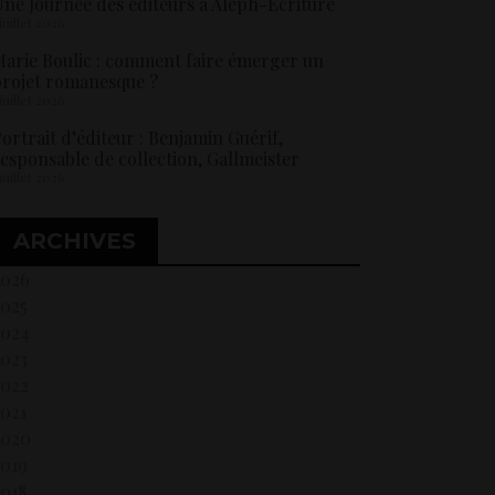
ne Journée des éditeurs à Aleph-Ecriture
 juillet 2026
arie Boulic : comment faire émerger un
rojet romanesque ?
 juillet 2026
ortrait d’éditeur : Benjamin Guérif,
esponsable de collection, Gallmeister
 juillet 2026
ARCHIVES
2026
2025
2024
2023
2022
021
2020
2019
018