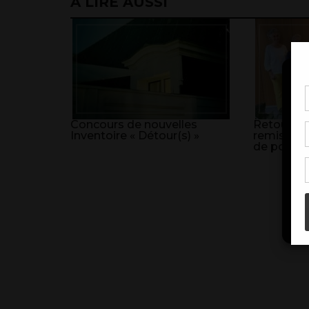
A LIRE AUSSI
Pou
coo
Concours de nouvelles
Retour sur
à c
Inventoire « Détour(s) »
remise de
de 
de poésie
con