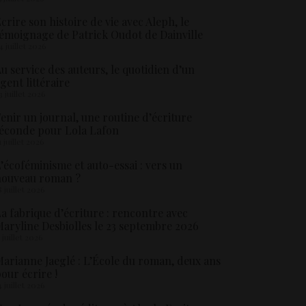
crire son histoire de vie avec Aleph, le
émoignage de Patrick Oudot de Dainville
4 juillet 2026
u service des auteurs, le quotidien d’un
gent littéraire
3 juillet 2026
enir un journal, une routine d’écriture
éconde pour Lola Lafon
1 juillet 2026
’écoféminisme et auto-essai : vers un
nouveau roman ?
8 juillet 2026
a fabrique d’écriture : rencontre avec
aryline Desbiolles le 23 septembre 2026
5 juillet 2026
arianne Jaeglé : L’École du roman, deux ans
our écrire !
4 juillet 2026