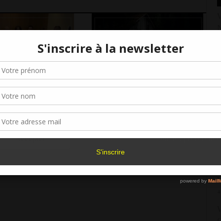
V
N
2
Gérer le consentement aux cookies
«
5
r offrir les meilleures expériences, nous utilisons des technologies telles que les
kies pour stocker et/ou accéder aux informations des appareils. Le fait de consen
V
 la soirée de
« Quelque part dans la forêt
es technologies nous permettra de traiter des données telles que le comporteme
s prix du concours
primaire », prix du public de
C
navigation ou les ID uniques sur ce site. Le fait de ne pas consentir ou de retirer 
 2026
L’Inventoire !
1
sentement peut avoir un effet négatif sur certaines caractéristiques et fonctions.
V
Accepter
Refuser
Voir les préférence
E
1
Politique de cookies
V
V
4
V
C