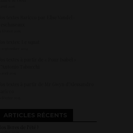
 avril 2015
os textes Baricco par Elise Vandel-
deschaseaux
3 février 2015
os textes: Le squat
3 septembre 2014
os textes à partir de « Pour Isabel »
’Antonio Tabucchi
1 avril 2015
os textes à partir de Mr Gwyn d’Alessandro
aricco
9 février 2015
ARTICLES RÉCENTS
os livres de l’été !
5 juillet 2026