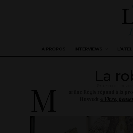
À PROPOS
INTERVIEWS
L’ATEL
La ro
M
L'ATELIER OUVER
artine Régis
répond à la pro
Husvedt
«
Vivre, pense