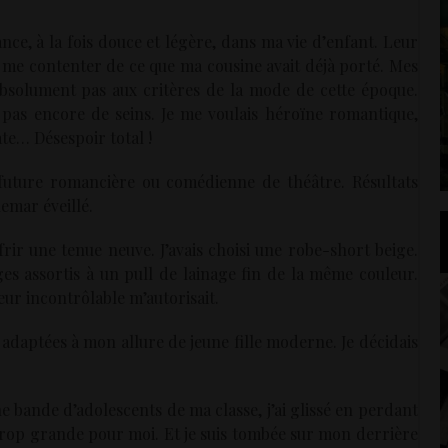
ce, à la fois douce et légère, dans ma vie d’enfant. Leur
 me contenter de ce que ma cousine avait déjà porté. Mes
absolument pas aux critères de la mode de cette époque.
 pas encore de seins. Je me voulais héroïne romantique,
te… Désespoir total !
, future romancière ou comédienne de théâtre. Résultats
emar éveillé.
ir une tenue neuve. J’avais choisi une robe-short beige.
es assortis à un pull de lainage fin de la même couleur.
eur incontrôlable m’autorisait.
 adaptées à mon allure de jeune fille moderne. Je décidais
 bande d’adolescents de ma classe, j’ai glissé en perdant
trop grande pour moi. Et je suis tombée sur mon derrière