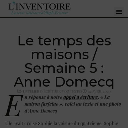
Le temps des
maisons /
Semaine 5 :
Anne Domecq
E
L'ATELIER D'ÉCRITURE
,
VOS TEXTES
22 AVRIL 2020
n réponse à notre
appel à écriture
,
« La
maison farfelue », voici un texte et une photo
d
‘Anne Domecq
Elle avait croisé Sophie la voisine du quatrième. Sophie