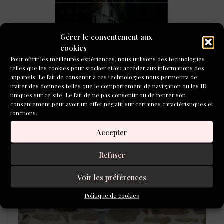
Gérer le consentement aux
cookies
Pour offrir les meilleures expériences, nous utilisons des technologies
telles que les cookies pour stocker et/ou accéder aux informations des
« Quelque part dans la forêt primaire », prix du
appareils. Le fait de consentir à ces technologies nous permettra de
public de L’Inventoire !
traiter des données telles que le comportement de navigation ou les ID
uniques sur ce site. Le fait de ne pas consentir ou de retirer son
consentement peut avoir un effet négatif sur certaines caractéristiques et
CONCOURS DE NOUVELLES
fonctions.
2026
Accepter
Refuser
Voir les préférences
Politique de cookies