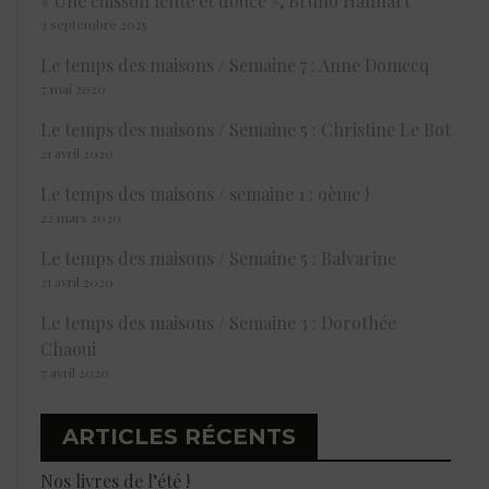
« Une cuisson lente et douce », Bruno Hannart
3 septembre 2025
Le temps des maisons / Semaine 7 : Anne Domecq
7 mai 2020
Le temps des maisons / Semaine 5 : Christine Le Bot
21 avril 2020
Le temps des maisons / semaine 1 : 9ème !
22 mars 2020
Le temps des maisons / Semaine 5 : Balvarine
21 avril 2020
Le temps des maisons / Semaine 3 : Dorothée
Chaoui
7 avril 2020
ARTICLES RÉCENTS
Nos livres de l’été !