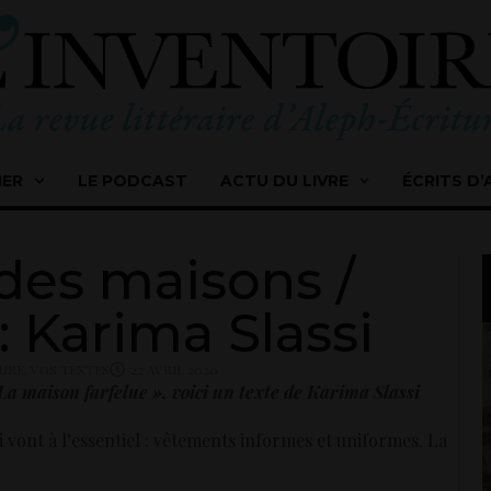
IER
LE PODCAST
ACTU DU LIVRE
ÉCRITS D’
des maisons /
 Karima Slassi
TURE
,
VOS TEXTES
22 AVRIL 2020
La maison farfelue », voici un texte de Karima Slassi
qui vont à l’essentiel : vêtements informes et uniformes. La