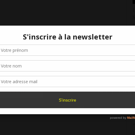
L
S
2
L
Gérer le consentement aux cookies
S
7
r offrir les meilleures expériences, nous utilisons des technologies telles que les
kies pour stocker et/ou accéder aux informations des appareils. Le fait de consen
L
es technologies nous permettra de traiter des données telles que le comporteme
navigation ou les ID uniques sur ce site. Le fait de ne pas consentir ou de retirer 
2
sentement peut avoir un effet négatif sur certaines caractéristiques et fonctions.
L
Accepter
Refuser
Voir les préférence
2
Politique de cookies
L
D
2
L