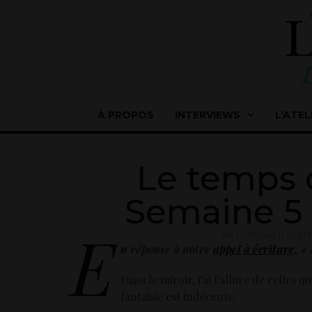
À PROPOS
INTERVIEWS
L’ATEL
Le temps 
Semaine 5 :
E
L'ATELIER D'ÉCRI
n
réponse à notre
appel à écriture
,
« 
Dans le miroir, j’ai l’allure de celles 
fantaisie est indécente.