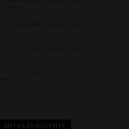
oëlle Benoit
3 avril 2020
e temps des maisons / Semaine 5 : Liliane
annier
0 avril 2020
e temps des maisons / Semaine 5 : Saïda
Bardet
2 avril 2020
e temps des maisons / Semaine 5 : Isabelle
uault
1 avril 2020
e temps des maisons / Semaine 5 : Odile
arrier
2 avril 2020
ARTICLES RÉCENTS