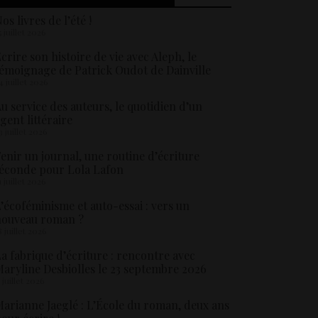
os livres de l’été !
5 juillet 2026
crire son histoire de vie avec Aleph, le
émoignage de Patrick Oudot de Dainville
4 juillet 2026
u service des auteurs, le quotidien d’un
gent littéraire
3 juillet 2026
enir un journal, une routine d’écriture
éconde pour Lola Lafon
1 juillet 2026
’écoféminisme et auto-essai : vers un
nouveau roman ?
8 juillet 2026
a fabrique d’écriture : rencontre avec
aryline Desbiolles le 23 septembre 2026
5 juillet 2026
arianne Jaeglé : L’École du roman, deux ans