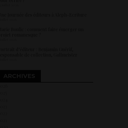
our écrire !
4 juillet 2026
ne Journée des éditeurs à Aleph-Ecriture
 juillet 2026
arie Boulic : comment faire émerger un
rojet romanesque ?
 juillet 2026
ortrait d’éditeur : Benjamin Guérif,
esponsable de collection, Gallmeister
 juillet 2026
ARCHIVES
2026
2025
2024
2023
2022
021
2020