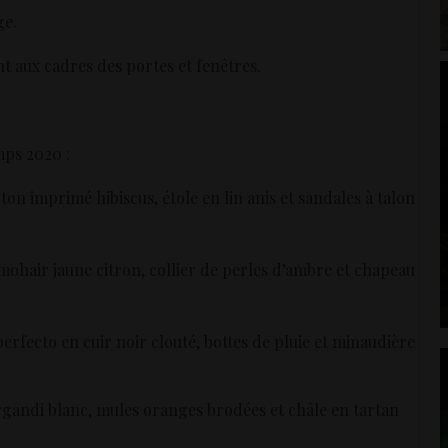
ge.
t aux cadres des portes et fenêtres.
mps 2020 :
ton imprimé hibiscus, étole en lin anis et sandales à talon
mohair jaune citron, collier de perles d’ambre et chapeau
erfecto en cuir noir clouté, bottes de pluie et minaudière
 organdi blanc, mules oranges brodées et châle en tartan