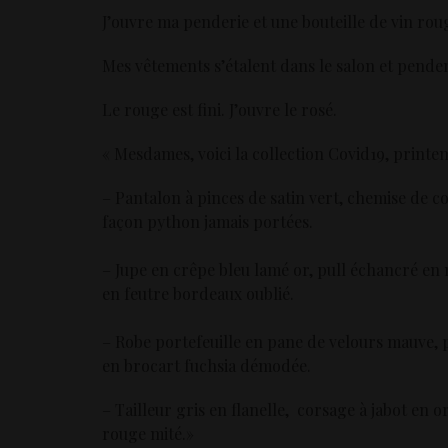
J’ouvre ma penderie et une bouteille de vin rou
Mes vêtements s’étalent dans le salon et penden
Le rouge est fini. J’ouvre le rosé.
« Mesdames, voici la collection Covid19, printe
– Pantalon à pinces de satin vert, chemise de co
façon python jamais portées.
– Jupe en crêpe bleu lamé or, pull échancré en 
en feutre bordeaux oublié.
– Robe portefeuille en pane de velours mauve, p
en brocart fuchsia démodée.
– Tailleur gris en flanelle, corsage à jabot en
rouge mité.»