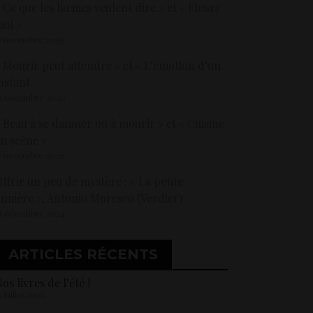
 Ce que les larmes veulent dire » et « Fleury
oi »
7 novembre 2020
 Mourir peut attendre » et « L’émotion d’un
nstant
8 novembre 2020
 Beau à se damner ou à mourir » et « Cuisine
n scène »
7 novembre 2020
ffrir un peu de mystère : « La petite
umière », Antonio Moresco (Verdier)
8 décembre 2024
ARTICLES RÉCENTS
os livres de l’été !
5 juillet 2026