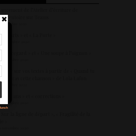
ancement de l’Atelier d’écriture de
’Inventoire sur Teams
 novembre 2020
 Départs » et « La Porte »
0 novembre 2020
tir
 Son regard » et « Une soupe à l’oignon »
nt
son
8 novembre 2020
etour sur vos textes à partir de « Quand tu
couteras cette chanson » de Lola Lafon
s
 décembre 2022
 J’ai 17 ans » et « corrections »
9 novembre 2020
 Sur la ligne de départ », « Fragilité de la
ie »
9 novembre 2020