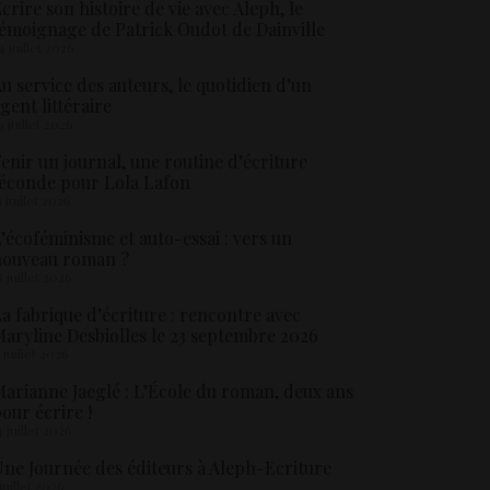
crire son histoire de vie avec Aleph, le
émoignage de Patrick Oudot de Dainville
4 juillet 2026
u service des auteurs, le quotidien d’un
gent littéraire
3 juillet 2026
enir un journal, une routine d’écriture
éconde pour Lola Lafon
1 juillet 2026
’écoféminisme et auto-essai : vers un
nouveau roman ?
8 juillet 2026
a fabrique d’écriture : rencontre avec
aryline Desbiolles le 23 septembre 2026
5 juillet 2026
arianne Jaeglé : L’École du roman, deux ans
our écrire !
4 juillet 2026
ne Journée des éditeurs à Aleph-Ecriture
 juillet 2026