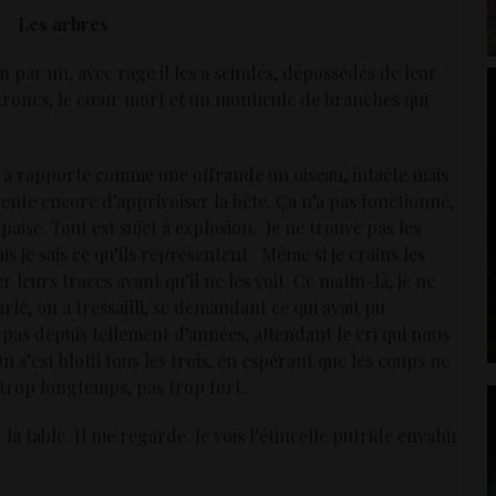
Les arbres
 par un, avec rage il les a scindés, dépossédés de leur
es troncs, le cœur mort et un monticule de branches qui
. Il a rapporté comme une offrande un oiseau, intacte mais
Il tente encore d’apprivoiser la bête. Ça n’a pas fonctionné,
’apaise. Tout est sujet à explosion. Je ne trouve pas les
 je sais ce qu’ils représentent. Même si je crains les
leurs traces avant qu’il ne les voit. Ce matin-là, je ne
urlé, on a tressailli, se demandant ce qui avait pu
 pas depuis tellement d’années, attendant le cri qui nous
On s’est blotti tous les trois, en espérant que les coups ne
 trop longtemps, pas trop fort.
r la table. Il me regarde. Je vois l’étincelle putride envahir