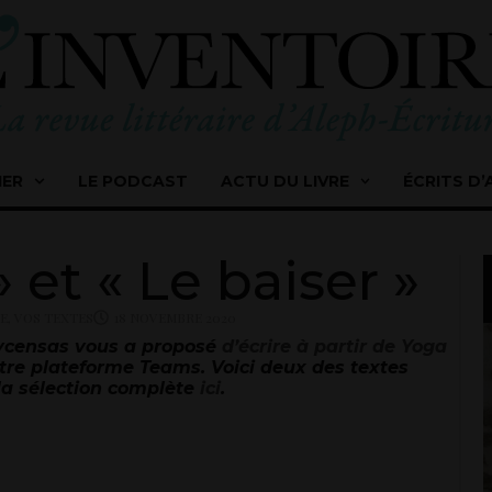
IER
LE PODCAST
ACTU DU LIVRE
ÉCRITS D’
» et « Le baiser »
RE
,
VOS TEXTES
18 NOVEMBRE 2020
eycensas vous a proposé
d’écrire à partir de Yoga
otre plateforme Teams. Voici deux des textes
 la sélection complète
ici
.