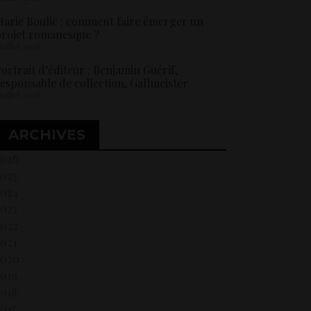
arie Boulic : comment faire émerger un
rojet romanesque ?
 juillet 2026
ortrait d’éditeur : Benjamin Guérif,
esponsable de collection, Gallmeister
 juillet 2026
ARCHIVES
2026
2025
2024
2023
2022
021
2020
2019
018
017