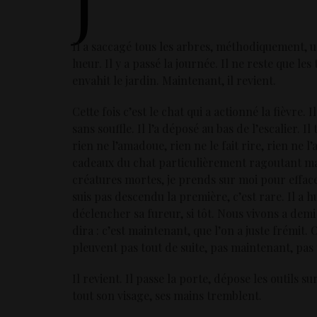
J
Il a saccagé tous les arbres, méthodiquement, un
lueur. Il y a passé la journée. Il ne reste que l
envahit le jardin. Maintenant, il revient.
Cette fois c’est le chat qui a actionné la fièvre
sans souffle. Il l’a déposé au bas de l’escalier. 
rien ne l’amadoue, rien ne le fait rire, rien ne l
cadeaux du chat particulièrement ragoutant mais
créatures mortes, je prends sur moi pour effacer 
suis pas descendu la première, c’est rare. Il a h
déclencher sa fureur, si tôt. Nous vivons a demi
dira : c’est maintenant, que l’on a juste frémit. 
pleuvent pas tout de suite, pas maintenant, pas
Il revient. Il passe la porte, dépose les outils su
tout son visage, ses mains tremblent.