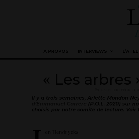
À PROPOS
INTERVIEWS
L’ATEL
« Les arbres 
L'ATELIER D'ÉCRITU
Il y a trois semaines, Arlette Mondon-N
d’Emmanuel Carrère
(P.O.L. 2020) sur n
choisis par notre comité de lecture. Voir
en Hendrycks