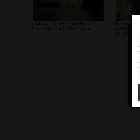
Concours de nouvelles
Retour sur
Inventoire « Détour(s) »
remise de
de poésie
Pou
coo
à c
de 
con